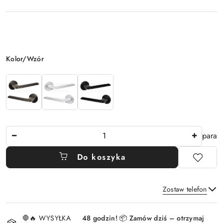
Wariant
Kolor/Wzór
Ilość
para
Do koszyka
Zostaw telefon
Dostępność
🛑🔥 WYSYŁKA
48 godzin! 📦 Zamów dziś – otrzymaj
i