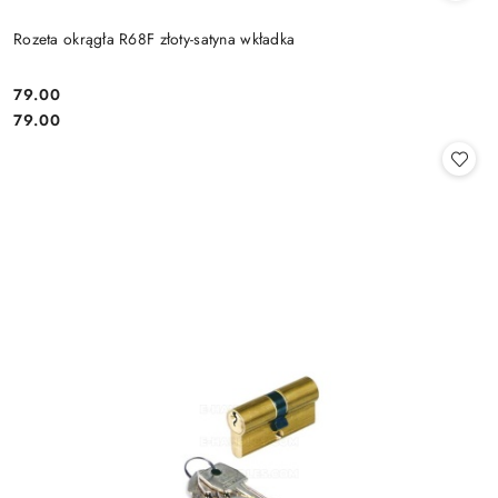
Rozeta okrągła R68F złoty-satyna wkładka
Cena:
79.00
Cena:
79.00