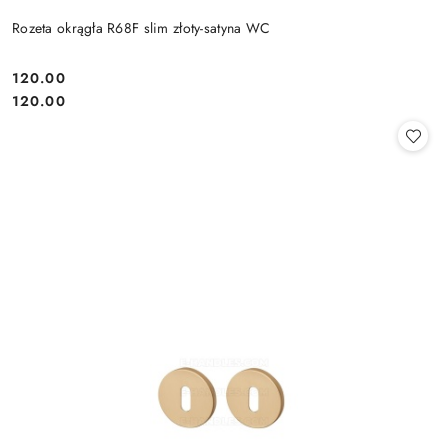
Rozeta okrągła R68F slim złoty-satyna WC
Cena:
120.00
Cena:
120.00