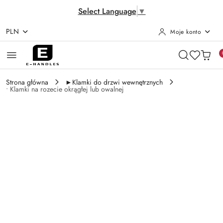
Select Language
▼
PLN
Moje konto
Przejdź do treści głównej
Przejdź do wyszukiwarki
Przejdź do moje konto
Przejdź do menu głównego
Przejdź do opisu produktu
Przejdź do stopki
Strona główna
►Klamki do drzwi wewnętrznych
• Klamki na rozecie okrągłej lub owalnej