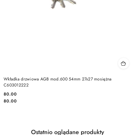
Wkładka drzwiowa AGB mod.600 54mm 27x27 mosiężna
C603012222
Cena:
80.00
Cena:
80.00
Produkty
Ostatnio oglądane produkty
Pomiń karuzelę produktów