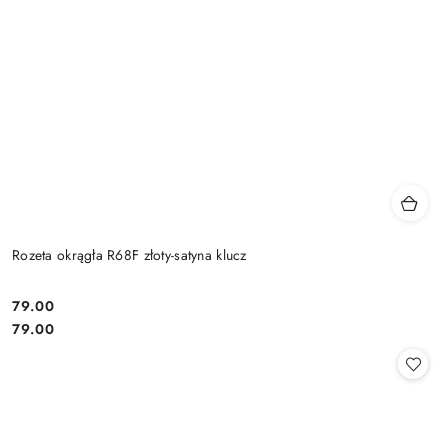
Rozeta okrągła R68F złoty-satyna klucz
Cena:
79.00
Cena:
79.00