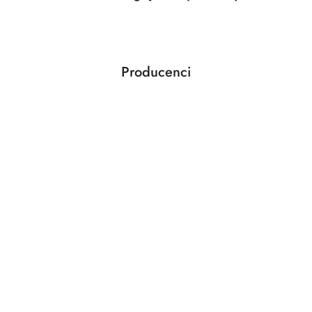
o
statusie:
Producenci
Pomiń karuzelę producentów
ABLOY
ABUS
AGAS
AGB
AMIG