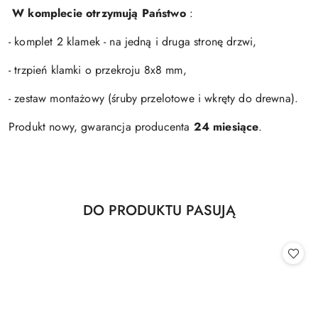
W komplecie otrzymują Państwo
:
- komplet 2 klamek - na jedną i druga stronę drzwi,
- trzpień klamki o przekroju 8x8 mm,
- zestaw montażowy (śruby przelotowe i wkręty do drewna).
Produkt nowy, gwarancja producenta
24 miesiące
.
Produkty
DO PRODUKTU PASUJĄ
Pomiń karuzelę produktów
o
statusie: