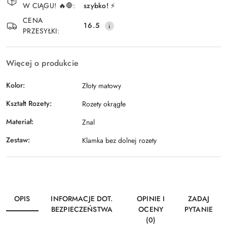
W CIĄGU! 🔥🛑:
szybko! ⚡
Wyślij
dostawa
CENA
16.5
PRZESYŁKI:
Więcej o produkcie
Kolor:
Złoty matowy
Kształt Rozety:
Rozety okrągłe
Materiał:
Znal
Zestaw:
Klamka bez dolnej rozety
OPIS
INFORMACJE DOT.
OPINIE I
ZADAJ
BEZPIECZEŃSTWA
OCENY
PYTANIE
(0)