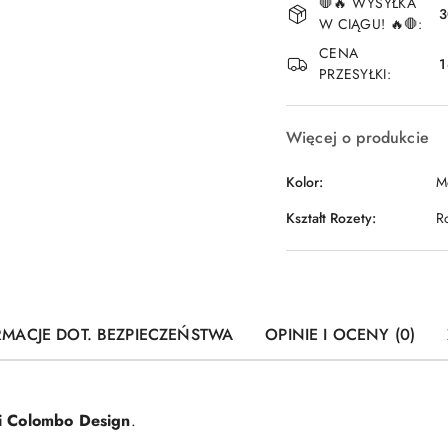
🛑🔥 WYSYŁKA
i
3
W CIĄGU! 🔥🛑:
dostawa
CENA
1
PRZESYŁKI:
Więcej o produkcie
Kolor:
M
Kształt Rozety:
R
RMACJE DOT. BEZPIECZEŃSTWA
OPINIE I OCENY (0)
i Colombo Design
.