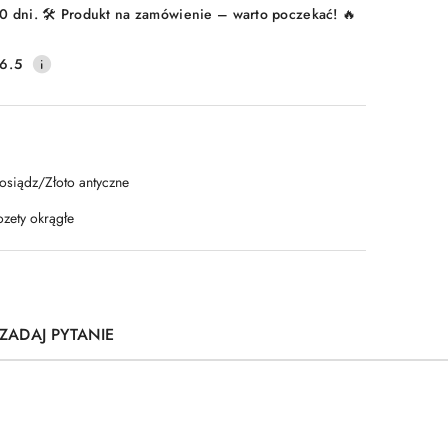
0 dni. 🛠️ Produkt na zamówienie – warto poczekać! 🔥
6.5
osiądz/Złoto antyczne
ozety okrągłe
ZADAJ PYTANIE