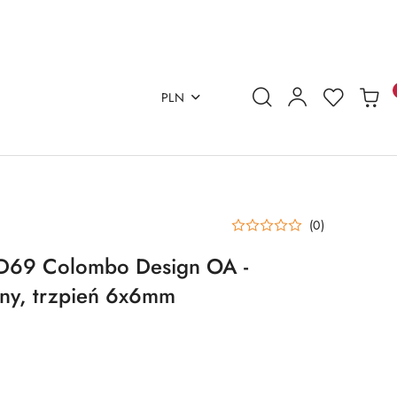
PLN
(0)
D69 Colombo Design OA -
zny, trzpień 6x6mm