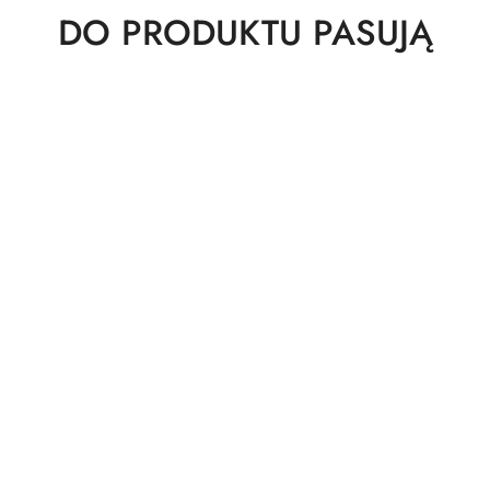
Produkty
DO PRODUKTU PASUJĄ
o
statusie: