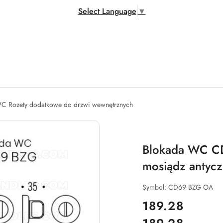
Select Language
▼
C Rozety dodatkowe do drzwi wewnętrznych
Blokada WC C
mosiądz antyc
Symbol:
CD69 BZG OA
cena:
189.28
Cena: