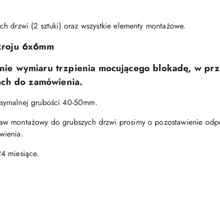
h drzwi (2 sztuki) oraz wszystkie elementy montażowe.
kroju 6x6
mm
nie wymiaru trzpienia mocującego blokadę, w p
ach do zamówienia.
symalnej grubości
40-50mm
.
aw montażowy do grubszych drzwi prosimy o pozostawienie odpo
wienia.
4 miesiące.