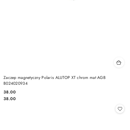
Zaczep magnetyczny Polaris ALUTOP XT chrom mat AGB
B024020934
Cena:
38.00
Cena:
38.00