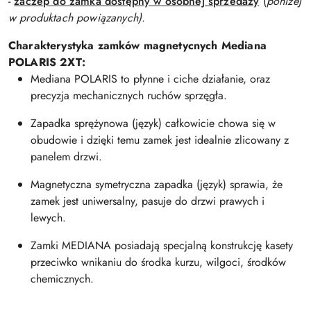
-
zaczep do zamka dostępny w osobnej sprzedaży
(
p
oniżej
w produktach powiązanych).
Charakterystyka zamków magnetycnych
Mediana
POLARIS 2XT
:
Mediana POLARIS to płynne i ciche działanie, oraz
precyzja mechanicznych ruchów sprzęgła.
Zapadka sprężynowa (język) całkowicie chowa się w
obudowie i dzięki temu zamek jest idealnie zlicowany z
panelem drzwi.
Magnetyczna symetryczna zapadka (język) sprawia, że
zamek jest uniwersalny, pasuje do drzwi prawych i
lewych.
Zamki MEDIANA posiadają specjalną konstrukcję kasety
przeciwko wnikaniu do środka kurzu, wilgoci, środków
chemicznych.