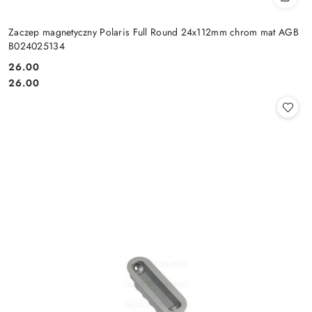
Zaczep magnetyczny Polaris Full Round 24x112mm chrom mat AGB
B024025134
Cena:
26.00
Cena:
26.00