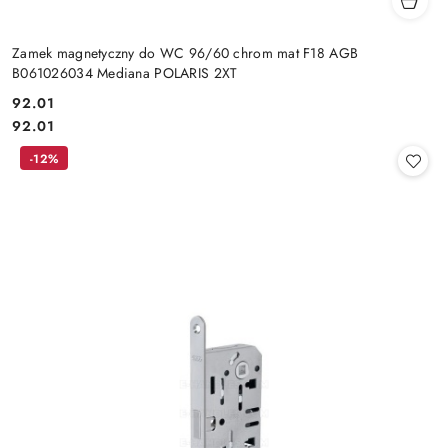
Zamek magnetyczny do WC 96/60 chrom mat F18 AGB
B061026034 Mediana POLARIS 2XT
Cena:
92.01
Cena:
92.01
-12%