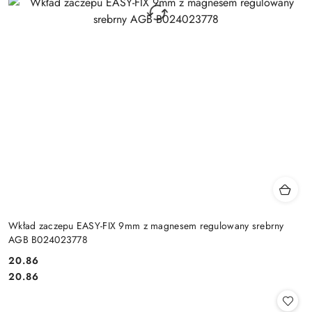
Wkład zaczepu EASY-FIX 9mm z magnesem regulowany srebrny
AGB B024023778
Cena:
20.86
Cena:
20.86