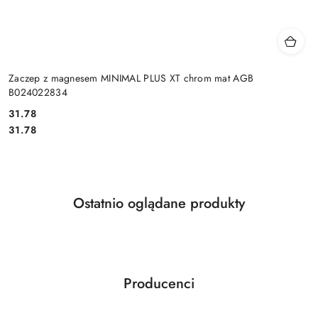
Zaczep z magnesem MINIMAL PLUS XT chrom mat AGB
B024022834
Cena:
31.78
Cena:
31.78
Produkty
Ostatnio oglądane produkty
Pomiń karuzelę produktów
o
statusie:
Producenci
Pomiń karuzelę producentów