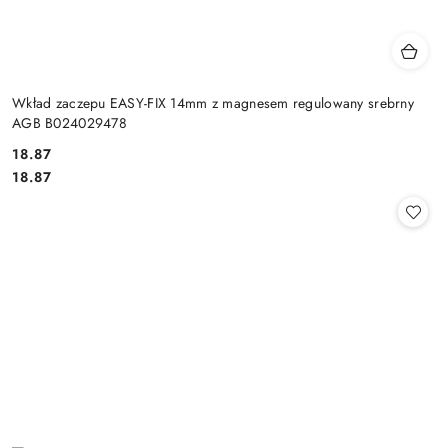
Wkład zaczepu EASY-FIX 14mm z magnesem regulowany srebrny
AGB B024029478
Cena:
18.87
Cena:
18.87