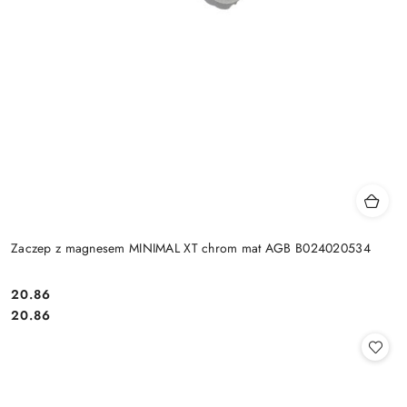
Zaczep z magnesem MINIMAL XT chrom mat AGB B024020534
Cena:
20.86
Cena:
20.86