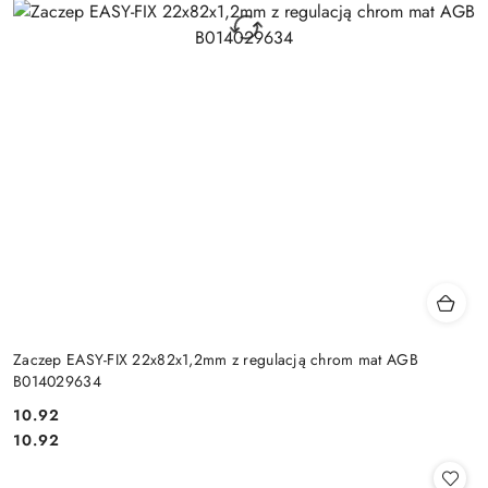
Zaczep EASY-FIX 22x82x1,2mm z regulacją chrom mat AGB
B014029634
Cena:
10.92
Cena:
10.92