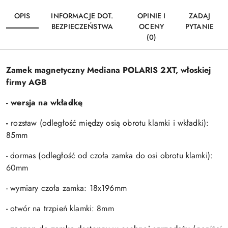
OPIS
INFORMACJE DOT.
OPINIE I
ZADAJ
BEZPIECZEŃSTWA
OCENY
PYTANIE
(0)
Zamek magnetyczny Mediana POLARIS 2XT, włoskiej
firmy AGB
- wersja na wkładkę
-
rozstaw (odległość między osią obrotu klamki i wkładki):
85mm
- dormas (odległość od czoła zamka do osi obrotu klamki):
60mm
- wymiary czoła zamka: 18x196mm
- otwór na trzpień klamki: 8mm