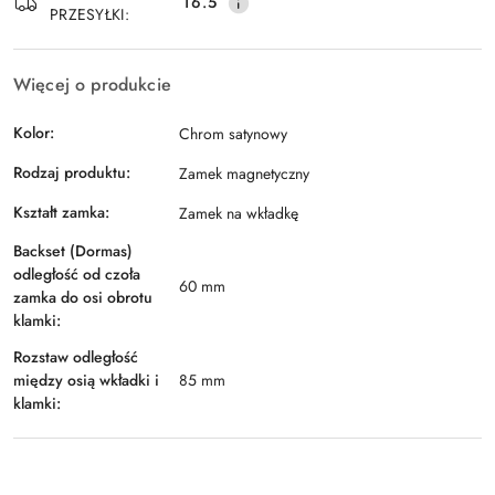
16.5
PRZESYŁKI:
Więcej o produkcie
Kolor:
Chrom satynowy
Rodzaj produktu:
Zamek magnetyczny
Kształt zamka:
Zamek na wkładkę
Backset (Dormas)
odległość od czoła
60 mm
zamka do osi obrotu
klamki:
Rozstaw odległość
między osią wkładki i
85 mm
klamki: