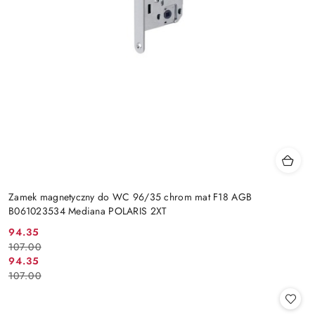
Zamek magnetyczny do WC 96/35 chrom mat F18 AGB
B061023534 Mediana POLARIS 2XT
Cena
Cena
94.35
107.00
promocyjna:
przed
Cena
Cena
94.35
promocją:
107.00
promocyjna:
przed
promocją: