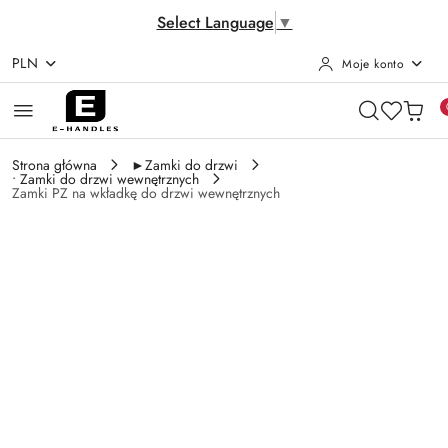
Select Language
▼
PLN
Moje konto
Przejdź do treści głównej
Przejdź do wyszukiwarki
Przejdź do moje konto
Przejdź do menu głównego
Przejdź do opisu produktu
Przejdź do stopki
Strona główna
►Zamki do drzwi
• Zamki do drzwi wewnętrznych
Zamki PZ na wkładkę do drzwi wewnętrznych