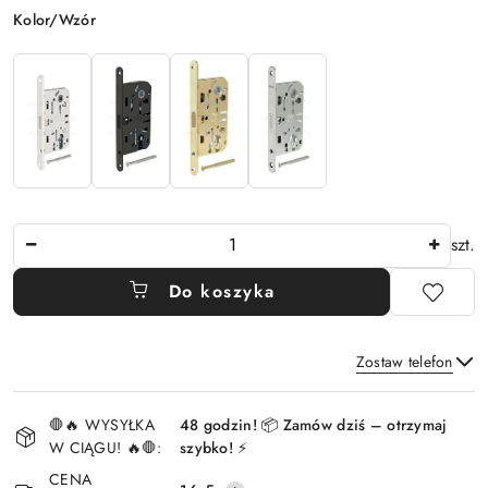
Wariant
Kolor/Wzór
Ilość
szt.
Do koszyka
Zostaw telefon
Dostępność
🛑🔥 WYSYŁKA
48 godzin! 📦 Zamów dziś – otrzymaj
i
W CIĄGU! 🔥🛑:
szybko! ⚡
Wyślij
dostawa
CENA