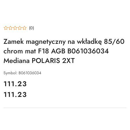
(0)
Zamek magnetyczny na wkładkę 85/60
chrom mat F18 AGB B061036034
Mediana POLARIS 2XT
Symbol:
B061036034
cena:
111.23
111.23
Cena: