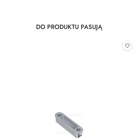
Produkty
DO PRODUKTU PASUJĄ
Pomiń karuzelę produktów
o
statusie: