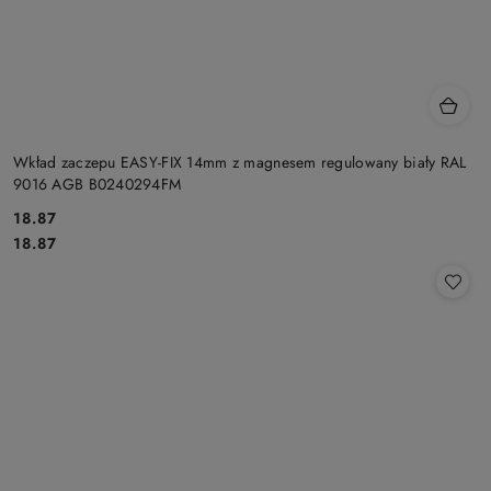
Wkład zaczepu EASY-FIX 14mm z magnesem regulowany biały RAL
9016 AGB B0240294FM
Cena:
18.87
Cena:
18.87