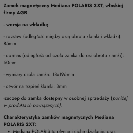
Zamek magnetyczny Mediana POLARIS 2XT, włoskiej
firmy AGB
- wersja na wkładkę
-
rozstaw (odległość między osią obrotu klamki i wkładki):
85mm
- dormas (odległość od czoła zamka do osi obrotu klamki):
60mm
- wymiary czoła zamka: 18x196mm
- otwór na trzpień klamki: 8mm
-
zaczep do zamka dostępny w osobnej sprzedaży
(
p
oniżej
w produktach powiązanych).
Charakterystyka zamków magnetycnych
Mediana
POLARIS 2XT
:
Mediana POLARIS to płynne i ciche działanie, oraz