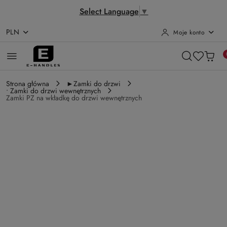
Select Language
▼
PLN
Moje konto
Przejdź do treści głównej
Przejdź do wyszukiwarki
Przejdź do moje konto
Przejdź do menu głównego
Przejdź do opisu produktu
Przejdź do stopki
Strona główna
►Zamki do drzwi
• Zamki do drzwi wewnętrznych
Zamki PZ na wkładkę do drzwi wewnętrznych