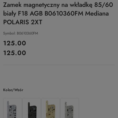
Zamek magnetyczny na wkładkę 85/60
biały F18 AGB B0610360FM Mediana
POLARIS 2XT
Symbol:
B0610360FM
cena:
125.00
125.00
Cena:
Wariant
Kolor/Wzór