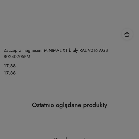
Zaczep z magnesem MINIMAL XT biały RAL 9016 AGB
B0240205FM
Cena:
17.88
Cena:
17.88
Produkty
Ostatnio oglądane produkty
Pomiń karuzelę produktów
o
statusie: