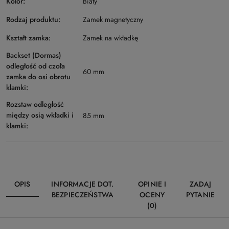
Kolor:
Biały
Rodzaj produktu:
Zamek magnetyczny
Kształt zamka:
Zamek na wkładkę
Backset (Dormas)
odległość od czoła
60 mm
zamka do osi obrotu
klamki:
Rozstaw odległość
między osią wkładki i
85 mm
klamki:
OPIS
INFORMACJE DOT.
OPINIE I
ZADAJ
BEZPIECZEŃSTWA
OCENY
PYTANIE
(0)