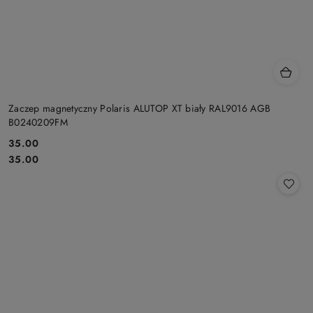
Zaczep magnetyczny Polaris ALUTOP XT biały RAL9016 AGB
B0240209FM
Cena:
35.00
Cena:
35.00