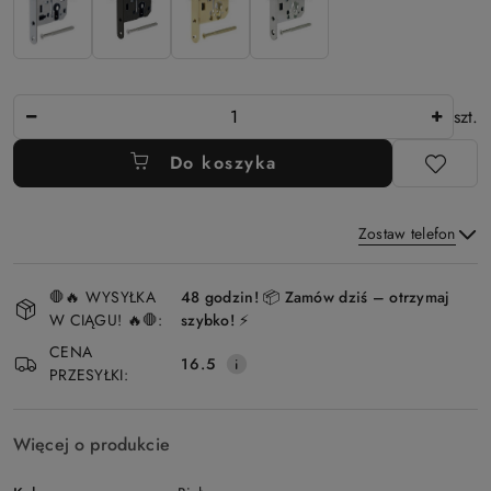
Ilość
szt.
Do koszyka
Zostaw telefon
Dostępność
🛑🔥 WYSYŁKA
48 godzin! 📦 Zamów dziś – otrzymaj
i
W CIĄGU! 🔥🛑:
szybko! ⚡
Wyślij
dostawa
CENA
16.5
PRZESYŁKI:
Więcej o produkcie