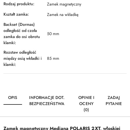
Rodzaj produktu:
Zamek magnetyczny
Kształt zamka:
Zamek na wkładkę
Backset (Dormas)
odległość od czoła
50 mm
zamka do osi obrotu
klamki:
Rozstaw odległość
między osią wkładki i
85 mm
klamki:
OPIS
INFORMACJE DOT.
OPINIE I
ZADAJ
BEZPIECZEŃSTWA
OCENY
PYTANIE
(0)
Zamek magnetyczny Mediana POLARIS 2XT, włoskiej