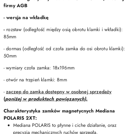
firmy AGB
- wersja na wkładkę
-
rozstaw (odległość między osią obrotu klamki i wkładki):
85mm
- dormas (odległość od czoła zamka do osi obrotu klamki):
50mm
- wymiary czoła zamka: 18x196mm
- otwór na trzpień klamki: 8mm
-
zaczep do zamka dostępny w osobnej sprzedaży
(
p
oniżej w produktach powiązanych).
Charakterystyka zamków magnetycnych
Mediana
POLARIS 2XT
:
Mediana POLARIS to płynne i ciche działanie, oraz
precyzja mechanicznych ruchów sprzęgła.