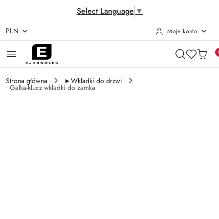
Select Language
▼
PLN
Moje konto
Przejdź do treści głównej
Przejdź do wyszukiwarki
Przejdź do moje konto
Przejdź do menu głównego
Przejdź do opisu produktu
Przejdź do stopki
Strona główna
►Wkładki do drzwi
• Gałka-klucz wkładki do zamka