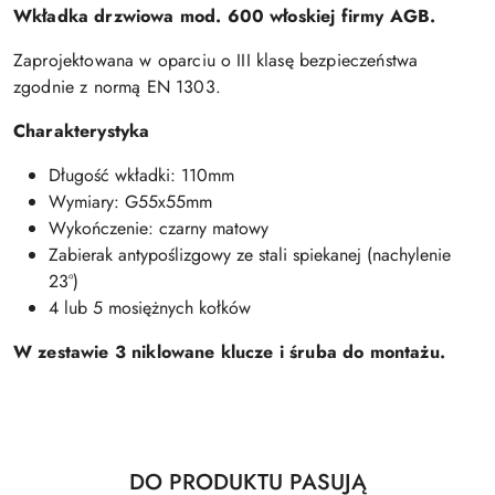
Wkładka drzwiowa
mod. 600 włoskiej firmy AGB.
Zaprojektowana w oparciu o III klasę bezpieczeństwa
zgodnie z normą EN 1303.
Charakterystyka
Długość wkładki: 110mm
Wymiary: G55x55mm
Wykończenie:
czarny matowy
Zabierak antypoślizgowy ze stali spiekanej (nachylenie
23°)
4 lub 5 mosiężnych kołków
W zestawie 3 niklowane klucze i śruba do montażu.
Produkty
DO PRODUKTU PASUJĄ
Pomiń karuzelę produktów