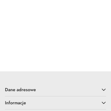
x7.zo
YALE
ZOO Hardware
Dane adresowe
Informacje