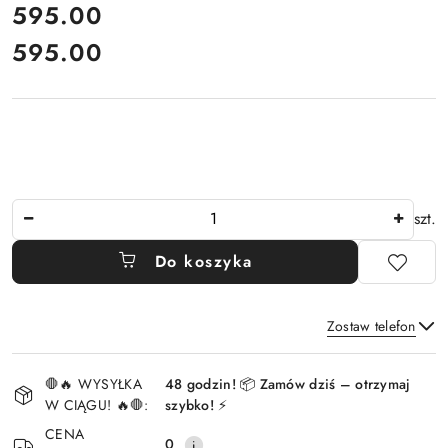
cena:
595.00
595.00
Cena:
Ilość
szt.
Do koszyka
Zostaw telefon
Dostępność
🛑🔥 WYSYŁKA
48 godzin! 📦 Zamów dziś – otrzymaj
i
W CIĄGU! 🔥🛑:
szybko! ⚡
Wyślij
dostawa
CENA
0