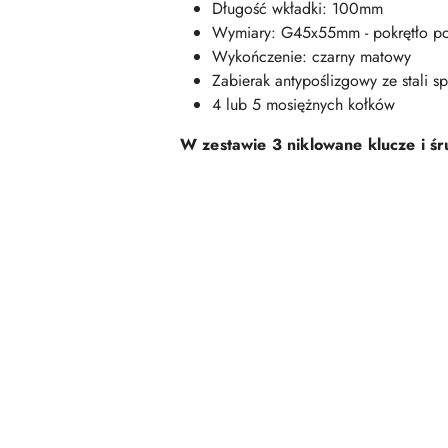
Długość wkładki: 100mm
Wymiary: G45x55mm - pokrętło po k
Wykończenie:
czarny matowy
Zabierak antypoślizgowy ze stali sp
4 lub 5 mosiężnych kołków
W zestawie 3 niklowane klucze i ś
Pomiń karuzelę produktów
Pomiń karuzelę produktów