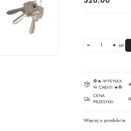
526.00
Ilość
szt.
Dostępność
🛑🔥 WYSYŁKA
i
4
W CIĄGU! 🔥🛑:
dostawa
CENA
PRZESYŁKI:
Więcej o produkcie