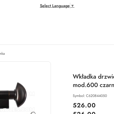
Select Language
▼
amka
Wkładka drzw
mod.600 czar
Symbol:
C620844050
cena:
526.00
Cena: