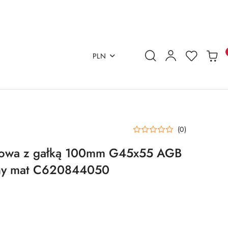
PLN
(0)
iowa z gałką 100mm G45x55 AGB
ny mat C620844050