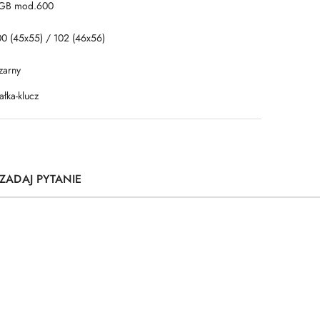
GB mod.600
00 (45x55) / 102 (46x56)
zarny
łka-klucz
ZADAJ PYTANIE