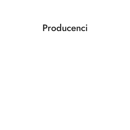
o
statusie:
Producenci
ABLOY
ABUS
AGAS
AGB
AMIG