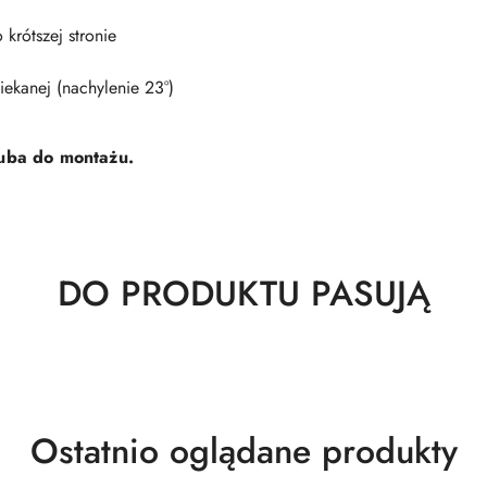
rótszej stronie
iekanej (nachylenie 23°)
ruba do montażu.
Produkty
DO PRODUKTU PASUJĄ
o
statusie:
Produkty
Ostatnio oglądane produkty