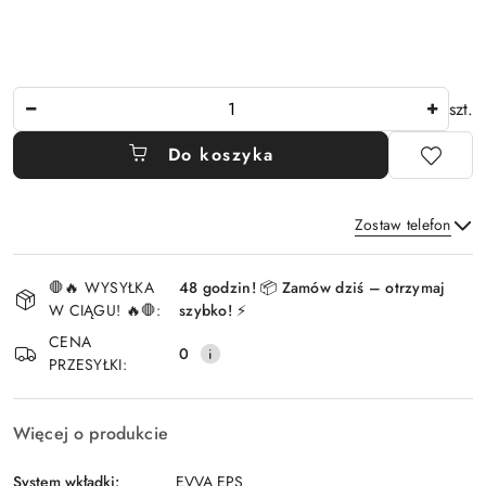
Ilość
szt.
Do koszyka
Zostaw telefon
Dostępność
🛑🔥 WYSYŁKA
48 godzin! 📦 Zamów dziś – otrzymaj
i
W CIĄGU! 🔥🛑:
szybko! ⚡
Wyślij
dostawa
CENA
0
PRZESYŁKI:
Więcej o produkcie
System wkładki:
EVVA EPS