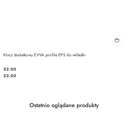
Klucz dodatkowy EVVA profile EPS do wkładki
Cena:
52.00
Cena:
52.00
Produkty
Ostatnio oglądane produkty
Pomiń karuzelę produktów
o
statusie: