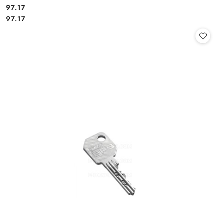
Cena:
97.17
Cena:
97.17