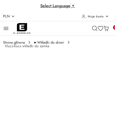
Select Language
▼
PLN
Moje konto
Przejdź do treści głównej
Przejdź do wyszukiwarki
Przejdź do moje konto
Przejdź do menu głównego
Przejdź do opisu produktu
Przejdź do stopki
Strona główna
►Wkładki do drzwi
• Klucz-klucz wkładki do zamka