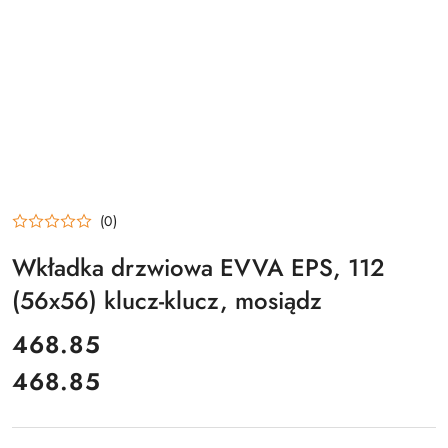
(0)
Wkładka drzwiowa EVVA EPS, 112
(56x56) klucz-klucz, mosiądz
cena:
468.85
468.85
Cena: