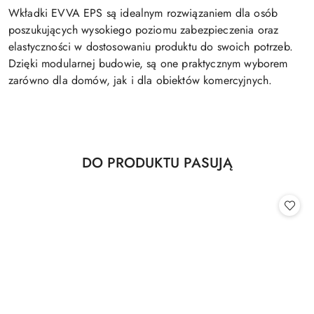
Wkładki EVVA EPS są idealnym rozwiązaniem dla osób
poszukujących wysokiego poziomu zabezpieczenia oraz
elastyczności w dostosowaniu produktu do swoich potrzeb.
Dzięki modularnej budowie, są one praktycznym wyborem
zarówno dla domów, jak i dla obiektów komercyjnych.
Produkty
DO PRODUKTU PASUJĄ
Pomiń karuzelę produktów
o
statusie: