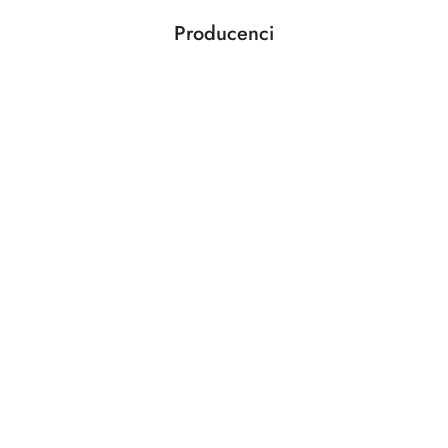
Producenci
Pomiń karuzelę producentów
ABLOY
ABUS
AGAS
AGB
AMIG
ANSELMI