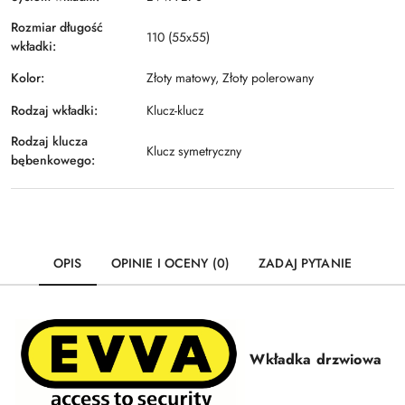
Rozmiar długość
110 (55x55)
wkładki:
Kolor:
Złoty matowy, Złoty polerowany
Rodzaj wkładki:
Klucz-klucz
Rodzaj klucza
Klucz symetryczny
bębenkowego:
OPIS
OPINIE I OCENY (0)
ZADAJ PYTANIE
Wkładka drzwiowa