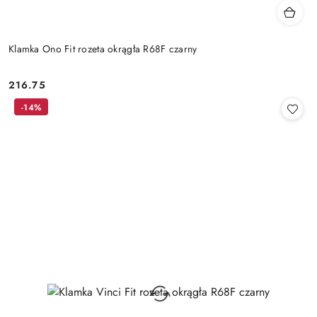
Klamka Ono Fit rozeta okrągła R68F czarny
Cena:
216.75
-14%