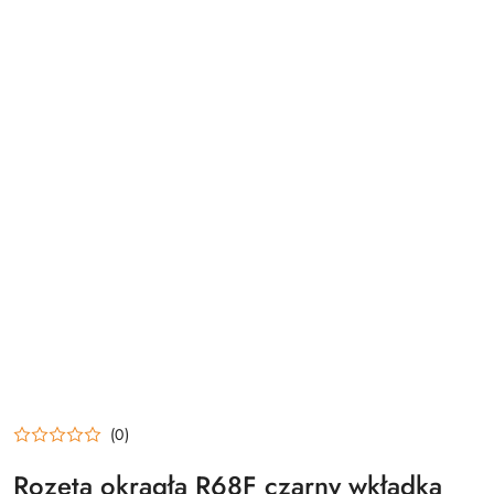
(0)
Rozeta okrągła R68F czarny wkładka