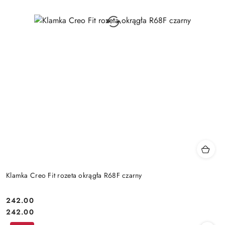
Klamka Creo Fit rozeta okrągła R68F czarny
Cena:
242.00
Cena:
242.00