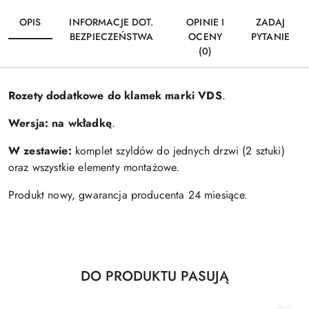
OPIS
INFORMACJE DOT.
OPINIE I
ZADAJ
BEZPIECZEŃSTWA
OCENY
PYTANIE
(0)
Rozety dodatkowe do klamek marki VDS
.
Wersja:
na wkładkę
.
W zestawie:
komplet szyldów do jednych drzwi (2 sztuki)
oraz wszystkie elementy montażowe.
Produkt nowy, gwarancja producenta 24 miesiące.
Produkty
DO PRODUKTU PASUJĄ
Pomiń karuzelę produktów
o