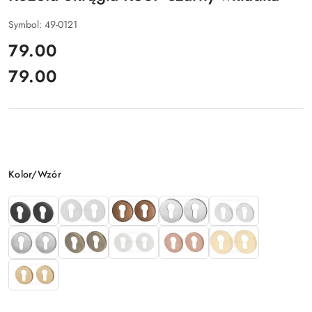
Symbol:
49-0121
cena:
79.00
79.00
Cena:
Wariant
Kolor/Wzór