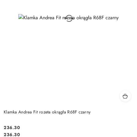
Klamka Andrea Fit rozeta okrągła R68F czarny
Cena:
236.30
Cena:
236.30