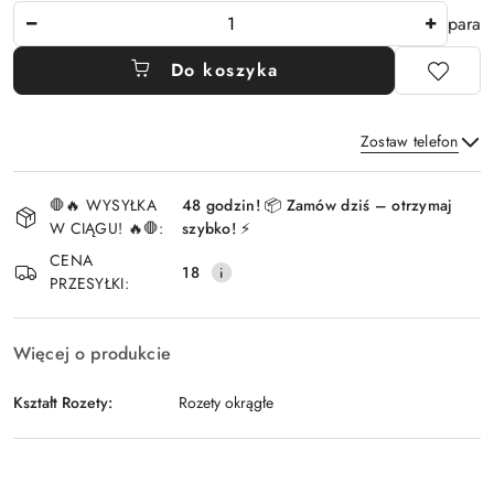
Ilość
para
Do koszyka
Zostaw telefon
Dostępność
🛑🔥 WYSYŁKA
48 godzin! 📦 Zamów dziś – otrzymaj
i
W CIĄGU! 🔥🛑:
szybko! ⚡
Wyślij
dostawa
CENA
18
PRZESYŁKI:
Więcej o produkcie
Kształt Rozety:
Rozety okrągłe