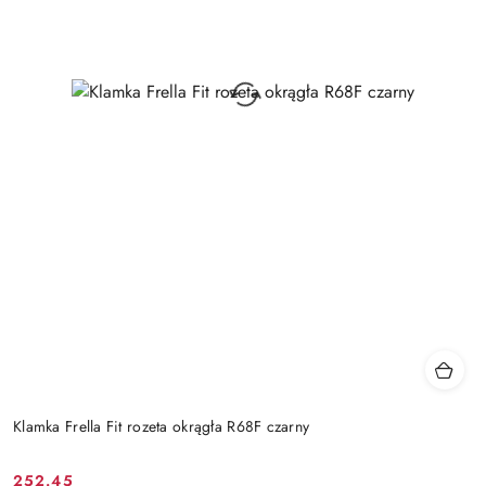
Klamka Frella Fit rozeta okrągła R68F czarny
Cena
Cena
252.45