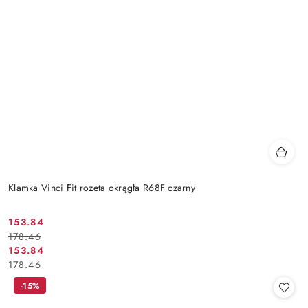
Klamka Vinci Fit rozeta okrągła R68F czarny
Cena
Cena
153.84
178.46
promocyjna:
przed
Cena
Cena
153.84
promocją:
178.46
promocyjna:
przed
promocją:
-15%