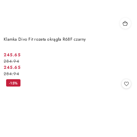
Klamka Divo Fit rozeta okrągła R68F czarny
Cena
Cena
245.65
284.94
promocyjna:
przed
Cena
Cena
245.65
promocją:
284.94
promocyjna:
przed
promocją:
-15%