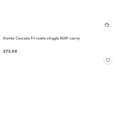
Klamka Cascada Fit rozeta okrągła R68F czarny
Cena:
273.00