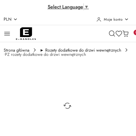
Select Language
▼
PLN
Moje konto
Przejdź do treści głównej
Przejdź do wyszukiwarki
Przejdź do moje konto
Przejdź do menu głównego
Przejdź do opisu produktu
Przejdź do stopki
Strona główna
► Rozety dodatkowe do drzwi wewnętrznych
•PZ rozety dodatkowe do drzwi wewnętrznych