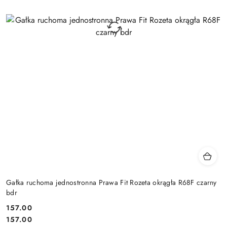
Gałka ruchoma jednostronna Prawa Fit Rozeta okrągła R68F czarny
bdr
Cena:
157.00
Cena:
157.00