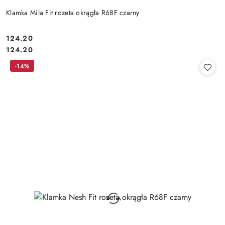
Klamka Mila Fit rozeta okrągła R68F czarny
Cena:
124.20
Cena:
124.20
-14%