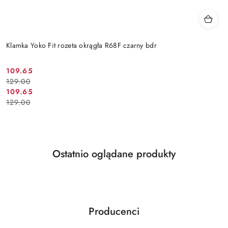
Klamka Yoko Fit rozeta okrągła R68F czarny bdr
Cena
Cena
109.65
129.00
promocyjna:
przed
Cena
Cena
109.65
promocją:
129.00
promocyjna:
przed
promocją:
Produkty
Ostatnio oglądane produkty
Pomiń karuzelę produktów
o
statusie:
Producenci
Pomiń karuzelę producentów