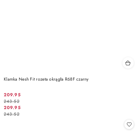
Klamka Nesh Fit rozeta okrągła R68F czarny
Cena
Cena
209.95
243.52
promocyjna:
przed
Cena
Cena
209.95
promocją:
243.52
promocyjna:
przed
promocją: