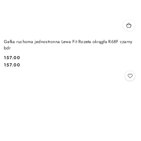
Gałka ruchoma jednostronna Lewa Fit Rozeta okrągła R68F czarny
bdr
Cena:
157.00
Cena:
157.00