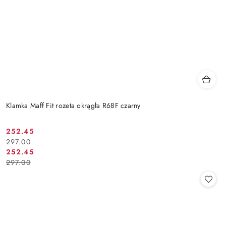
Klamka Maff Fit rozeta okrągła R68F czarny
Cena
Cena
252.45
297.00
promocyjna:
przed
Cena
Cena
252.45
promocją:
297.00
promocyjna:
przed
promocją: