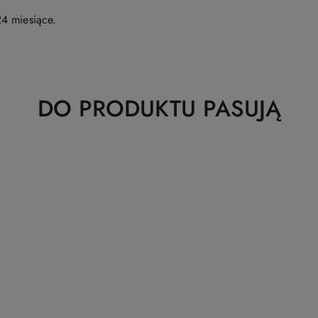
4 miesiące.
Produkty
DO PRODUKTU PASUJĄ
o
statusie: