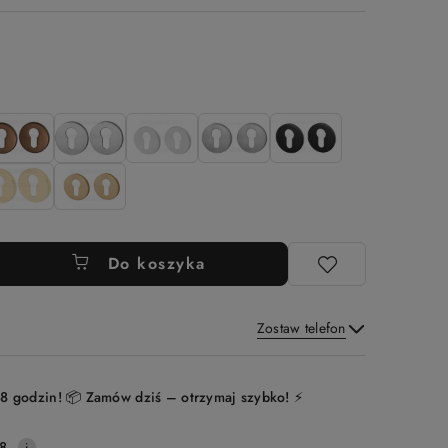
Do koszyka
Zostaw telefon
Wyślij
8 godzin! 📦 Zamów dziś – otrzymaj szybko! ⚡
8