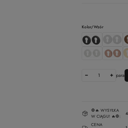
Wariant
Kolor/Wzór
Ilość
para
Dostępność
🛑🔥 WYSYŁKA
i
4
W CIĄGU! 🔥🛑:
dostawa
CENA
1