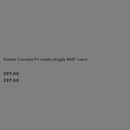
Klamka Cascada Fit rozeta okrągła R68F cuero
Cena:
297.00
Cena:
297.00