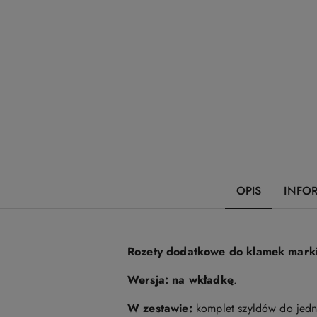
OPIS
INFO
Rozety dodatkowe do klamek mark
Wersja:
na wkładkę
.
W zestawie:
komplet szyldów do jedny