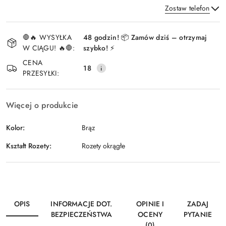
Zostaw telefon
Dostępność
🛑🔥 WYSYŁKA
48 godzin! 📦 Zamów dziś – otrzymaj
i
W CIĄGU! 🔥🛑:
szybko! ⚡
Wyślij
dostawa
CENA
18
PRZESYŁKI:
Więcej o produkcie
Kolor:
Brąz
Kształt Rozety:
Rozety okrągłe
OPIS
INFORMACJE DOT.
OPINIE I
ZADAJ
BEZPIECZEŃSTWA
OCENY
PYTANIE
(0)