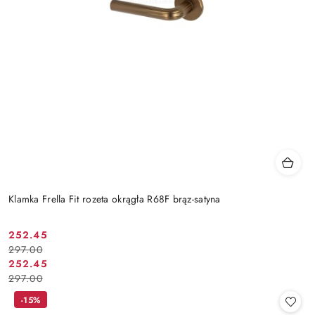
Klamka Frella Fit rozeta okrągła R68F brąz-satyna
Cena
Cena
252.45
297.00
promocyjna:
przed
Cena
Cena
252.45
promocją:
297.00
promocyjna:
przed
promocją:
-15%