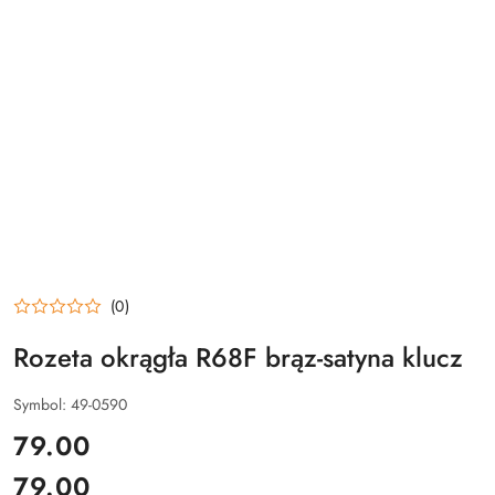
(0)
Rozeta okrągła R68F brąz-satyna klucz
Symbol:
49-0590
cena:
79.00
79.00
Cena: