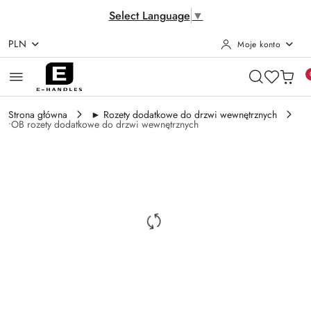
Select Language
▼
PLN
Moje konto
Przejdź do treści głównej
Przejdź do wyszukiwarki
Przejdź do moje konto
Przejdź do menu głównego
Przejdź do opisu produktu
Przejdź do stopki
Strona główna
► Rozety dodatkowe do drzwi wewnętrznych
•OB rozety dodatkowe do drzwi wewnętrznych