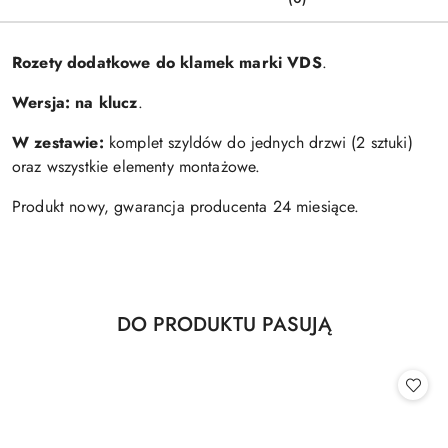
Rozety dodatkowe do klamek marki VDS
.
Wersja:
na klucz
.
W zestawie:
komplet szyldów do jednych drzwi (2 sztuki)
oraz wszystkie elementy montażowe.
Produkt nowy, gwarancja producenta 24 miesiące.
Produkty
DO PRODUKTU PASUJĄ
Pomiń karuzelę produktów
o
statusie: