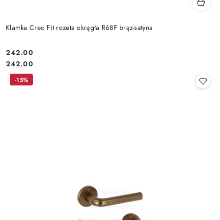
Klamka Creo Fit rozeta okrągła R68F brąz-satyna
Cena:
242.00
Cena:
242.00
-15%