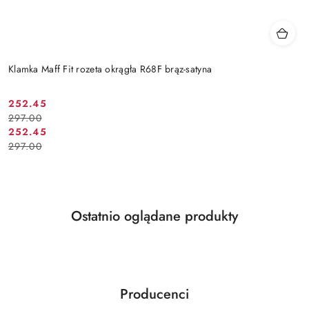
Klamka Maff Fit rozeta okrągła R68F brąz-satyna
Cena
Cena
252.45
297.00
promocyjna:
przed
Cena
Cena
252.45
promocją:
297.00
promocyjna:
przed
promocją:
Produkty
Ostatnio oglądane produkty
Pomiń karuzelę produktów
o
statusie:
Producenci
Pomiń karuzelę producentów