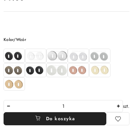
Wariant
Kolor/Wzór
Ilość
szt.
Do koszyka