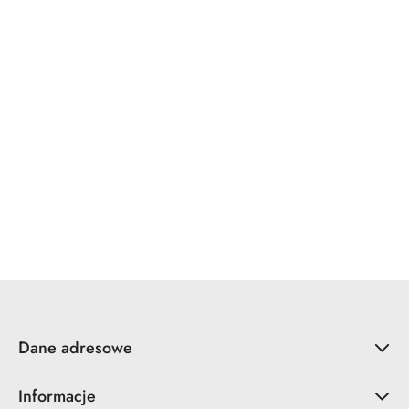
WINKHAUS
x7.zo
YALE
ZOO Hardware
Dane adresowe
Informacje