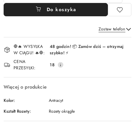
Do koszyka
Zostaw telefon
Dostępność
🛑🔥 WYSYŁKA
48 godzin! 📦 Zamów dziś – otrzymaj
i
W CIĄGU! 🔥🛑:
szybko! ⚡
Wyślij
dostawa
CENA
18
PRZESYŁKI:
Więcej o produkcie
Kolor:
Antracyt
Kształt Rozety:
Rozety okrągłe