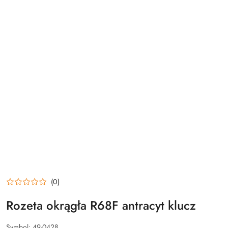
(0)
Rozeta okrągła R68F antracyt klucz
Symbol:
49-0428