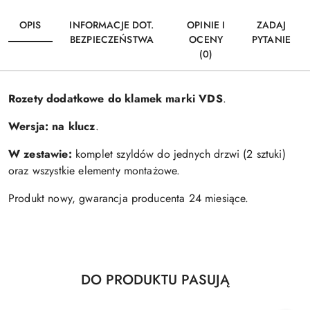
OPIS
INFORMACJE DOT.
OPINIE I
ZADAJ
BEZPIECZEŃSTWA
OCENY
PYTANIE
(0)
Rozety dodatkowe do klamek marki VDS
.
Wersja:
na klucz
.
W zestawie:
komplet szyldów do jednych drzwi (2 sztuki)
oraz wszystkie elementy montażowe.
Produkt nowy, gwarancja producenta 24 miesiące.
Produkty
DO PRODUKTU PASUJĄ
Pomiń karuzelę produktów
o