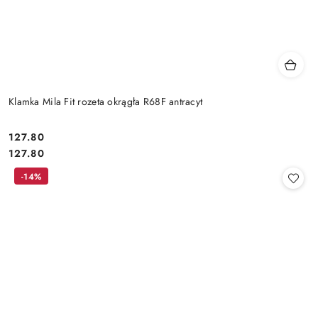
Klamka Mila Fit rozeta okrągła R68F antracyt
Cena:
127.80
Cena:
127.80
-14%