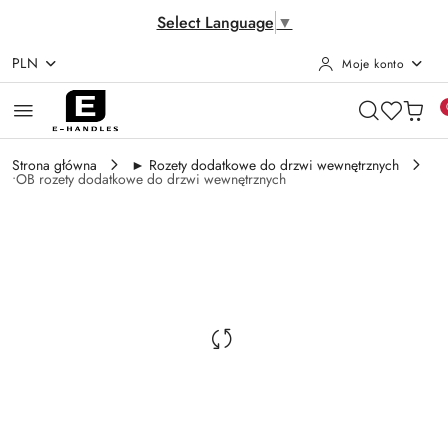
Select Language
▼
PLN
Moje konto
Przejdź do treści głównej
Przejdź do wyszukiwarki
Przejdź do moje konto
Przejdź do menu głównego
Przejdź do opisu produktu
Przejdź do stopki
Strona główna
► Rozety dodatkowe do drzwi wewnętrznych
•OB rozety dodatkowe do drzwi wewnętrznych