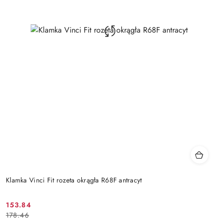
Klamka Vinci Fit rozeta okrągła R68F antracyt
Cena
Cena
153.84
178.46
promocyjna:
przed