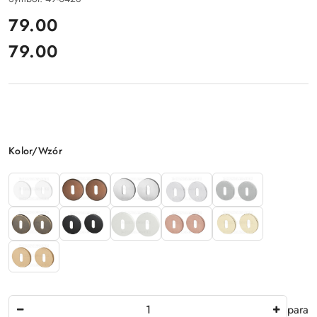
cena:
79.00
79.00
Cena:
Wariant
Kolor/Wzór
Ilość
para