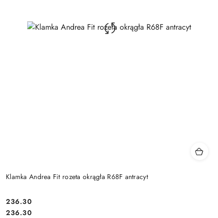
Klamka Andrea Fit rozeta okrągła R68F antracyt
Cena:
236.30
Cena:
236.30