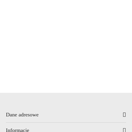
WINKHAUS
x7.zo
YALE
ZOO Hardware
Dane adresowe
Informacje