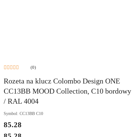
(0)
Rozeta na klucz Colombo Design ONE
CC13BB MOOD Collection, C10 bordowy
/ RAL 4004
Symbol:
CC13BB C10
cena:
85.28
85.28
Cena: