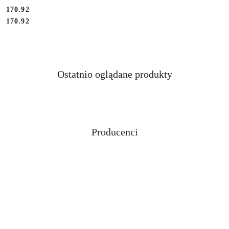
Cena:
170.92
Cena:
170.92
Produkty
Ostatnio oglądane produkty
Pomiń karuzelę produktów
o
statusie:
Producenci
Pomiń karuzelę producentów
ABLOY
ABUS