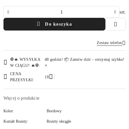
Ilość
szt.
Do koszyka
Zostaw telefon
Dostępność
🛑🔥 WYSYŁKA
48 godzin! 📦 Zamów dziś – otrzymaj szybko!
i
W CIĄGU! 🔥🛑:
⚡
Wyślij
dostawa
CENA
18
PRZESYŁKI:
Więcej o produkcie
Kolor:
Bordowy
Kształt Rozety:
Rozety okrągłe