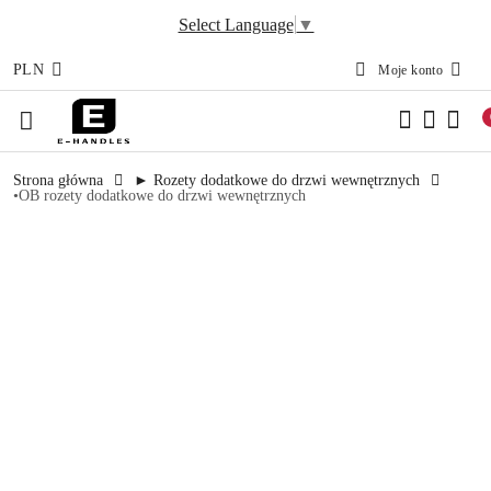
Select Language
▼
PLN
Moje konto
Przejdź do treści głównej
Przejdź do wyszukiwarki
Przejdź do moje konto
Przejdź do menu głównego
Przejdź do opisu produktu
Przejdź do stopki
Strona główna
► Rozety dodatkowe do drzwi wewnętrznych
•OB rozety dodatkowe do drzwi wewnętrznych