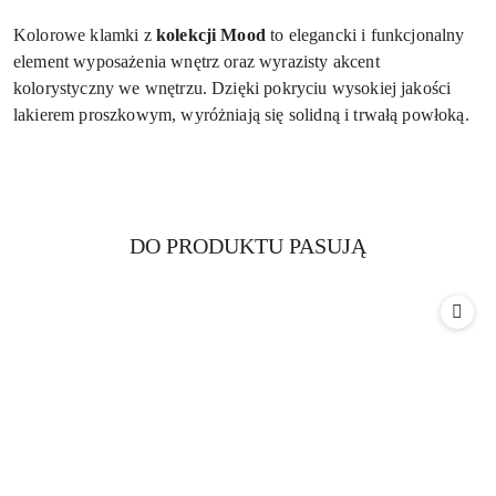
Kolorowe klamki z
kolekcji Mood
to elegancki i funkcjonalny
element wyposażenia wnętrz oraz wyrazisty akcent
kolorystyczny we wnętrzu. Dzięki pokryciu wysokiej jakości
lakierem proszkowym, wyróżniają się solidną i trwałą powłoką.
Produkty
DO PRODUKTU PASUJĄ
Pomiń karuzelę produktów
o
statusie: