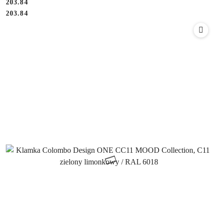
Cena:
203.84
Cena:
203.84