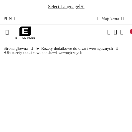
Select Language
▼
PLN
Moje konto
Przejdź do treści głównej
Przejdź do wyszukiwarki
Przejdź do moje konto
Przejdź do menu głównego
Przejdź do opisu produktu
Przejdź do stopki
Strona główna
► Rozety dodatkowe do drzwi wewnętrznych
•OB rozety dodatkowe do drzwi wewnętrznych