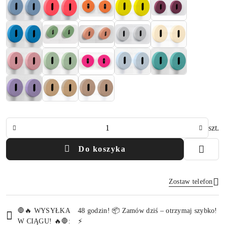
Ilość
szt.
Do koszyka
Zostaw telefon
Dostępność
🛑🔥 WYSYŁKA
48 godzin! 📦 Zamów dziś – otrzymaj szybko!
i
W CIĄGU! 🔥🛑:
⚡