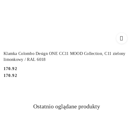
Klamka Colombo Design ONE CC11 MOOD Collection, C11 zielony
limonkowy / RAL 6018
Cena:
170.92
Cena:
170.92
Produkty
Ostatnio oglądane produkty
Pomiń karuzelę produktów
o
statusie: