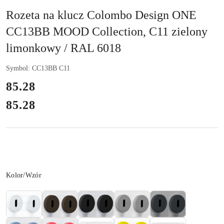
Rozeta na klucz Colombo Design ONE
CC13BB MOOD Collection, C11 zielony
limonkowy / RAL 6018
Symbol:
CC13BB C11
cena:
85.28
85.28
Cena:
Wariant
Kolor/Wzór