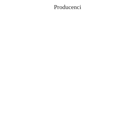
Producenci
Pomiń karuzelę producentów
ABLOY
ABUS
AGAS
AGB
AMIG
ANSELMI