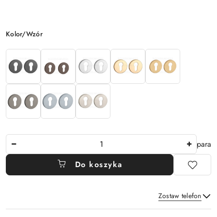
Wariant
Kolor/Wzór
Ilość
para
Do koszyka
Zostaw telefon
Dostępność