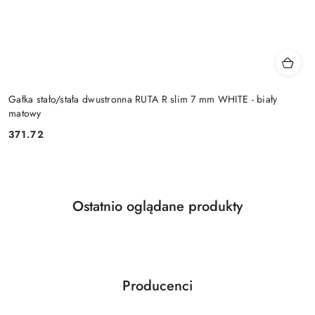
Gałka stało/stała dwustronna RUTA R slim 7 mm WHITE - biały
matowy
Cena:
371.72
Produkty
Ostatnio oglądane produkty
Pomiń karuzelę produktów
o
statusie:
Producenci
Pomiń karuzelę producentów