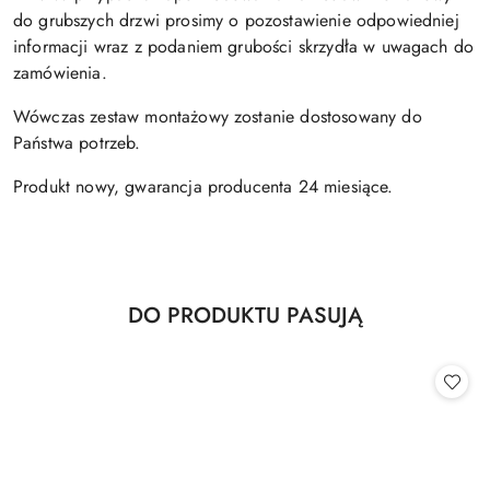
do grubszych drzwi prosimy o pozostawienie odpowiedniej
informacji wraz z podaniem grubości skrzydła w uwagach do
zamówienia.
Wówczas zestaw montażowy zostanie dostosowany do
Państwa potrzeb.
Produkt nowy, gwarancja producenta 24 miesiące.
Produkty
DO PRODUKTU PASUJĄ
Pomiń karuzelę produktów
o
statusie: