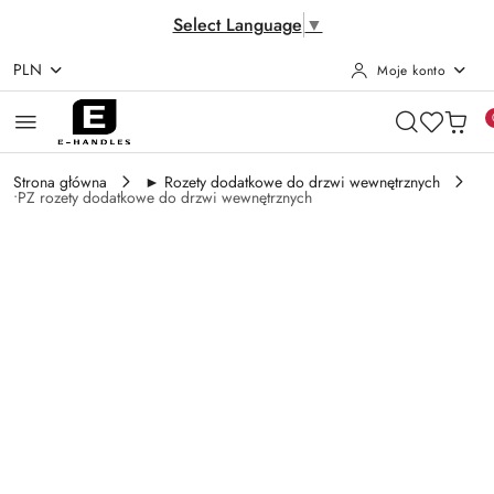
Select Language
▼
PLN
Moje konto
Przejdź do treści głównej
Przejdź do wyszukiwarki
Przejdź do moje konto
Przejdź do menu głównego
Przejdź do opisu produktu
Przejdź do stopki
Strona główna
► Rozety dodatkowe do drzwi wewnętrznych
•PZ rozety dodatkowe do drzwi wewnętrznych