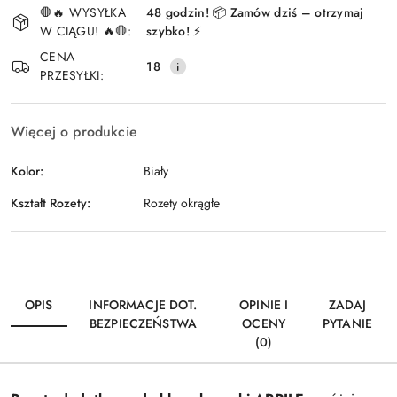
🛑🔥 WYSYŁKA
48 godzin! 📦 Zamów dziś – otrzymaj
i
W CIĄGU! 🔥🛑:
szybko! ⚡
Wyślij
dostawa
CENA
18
PRZESYŁKI:
Więcej o produkcie
Kolor:
Biały
Kształt Rozety:
Rozety okrągłe
OPIS
INFORMACJE DOT.
OPINIE I
ZADAJ
BEZPIECZEŃSTWA
OCENY
PYTANIE
(0)