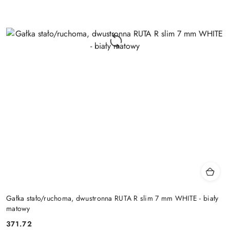
Gałka stało/ruchoma, dwustronna RUTA R slim 7 mm WHITE - biały
matowy
Cena:
371.72