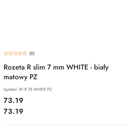
(0)
Rozeta R slim 7 mm WHITE - biały
matowy PZ
Symbol:
AT R 7S WHITE PZ
cena:
73.19
73.19
Cena: