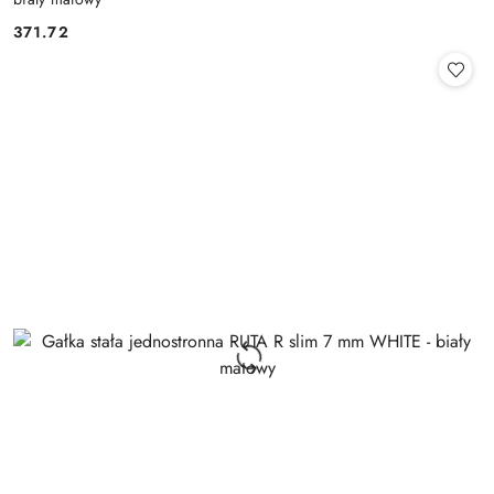
Cena:
371.72