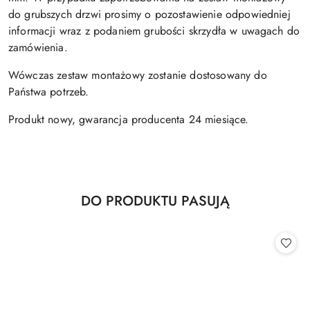
do grubszych drzwi prosimy o pozostawienie odpowiedniej
informacji wraz z podaniem grubości skrzydła w uwagach do
zamówienia.
Wówczas zestaw montażowy zostanie dostosowany do
Państwa potrzeb.
Produkt nowy, gwarancja producenta 24 miesiące.
Produkty
DO PRODUKTU PASUJĄ
Pomiń karuzelę produktów
o
statusie: