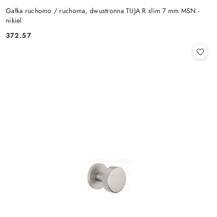
Gałka ruchomo / ruchoma, dwustronna TUJA R slim 7 mm MSN -
nikiel
Cena:
372.57