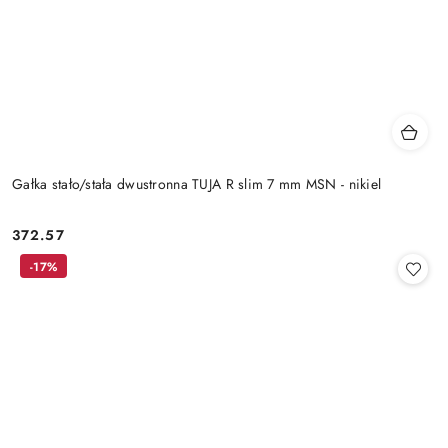
Gałka stało/stała dwustronna TUJA R slim 7 mm MSN - nikiel
Cena:
372.57
-17%