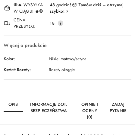
🛑🔥 WYSYŁKA
48 godzin! 📦 Zamów dziś – otrzymaj
i
W CIĄGU! 🔥🛑:
szybko! ⚡
Wyślij
dostawa
CENA
18
PRZESYŁKI:
Więcej o produkcie
Kolor:
Nikiel matowy/satyna
Kształt Rozety:
Rozety okrągłe
OPIS
INFORMACJE DOT.
OPINIE I
ZADAJ
BEZPIECZEŃSTWA
OCENY
PYTANIE
(0)