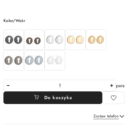
Wariant
Kolor/Wzór
Ilość
para
Do koszyka
Zostaw telefon
Dostępność