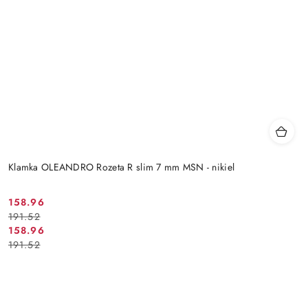
Klamka OLEANDRO Rozeta R slim 7 mm MSN - nikiel
Cena
Cena
158.96
191.52
promocyjna:
przed
Cena
Cena
158.96
promocją:
191.52
promocyjna:
przed
promocją: