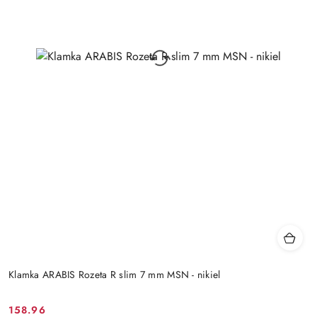
Klamka ARABIS Rozeta R slim 7 mm MSN - nikiel
Cena
Cena
158.96