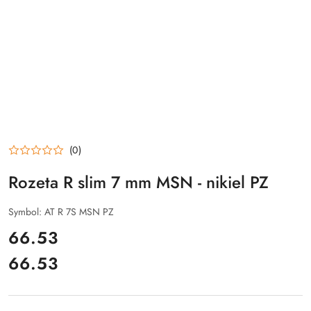
(0)
Rozeta R slim 7 mm MSN - nikiel PZ
Symbol:
AT R 7S MSN PZ
cena:
66.53
66.53
Cena: