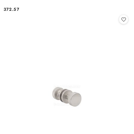
Cena:
372.57