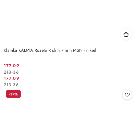
Klamka KALMIA Rozeta R slim 7 mm MSN - nikiel
Cena
Cena
177.09
213.36
promocyjna:
przed
Cena
Cena
177.09
promocją:
213.36
promocyjna:
przed
promocją:
-17%