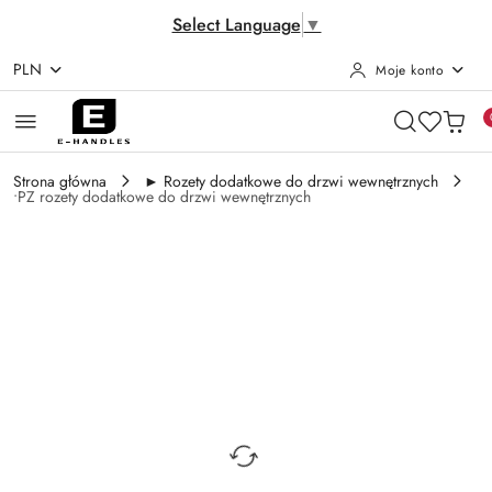
Select Language
▼
PLN
Moje konto
Przejdź do treści głównej
Przejdź do wyszukiwarki
Przejdź do moje konto
Przejdź do menu głównego
Przejdź do opisu produktu
Przejdź do stopki
Strona główna
► Rozety dodatkowe do drzwi wewnętrznych
•PZ rozety dodatkowe do drzwi wewnętrznych