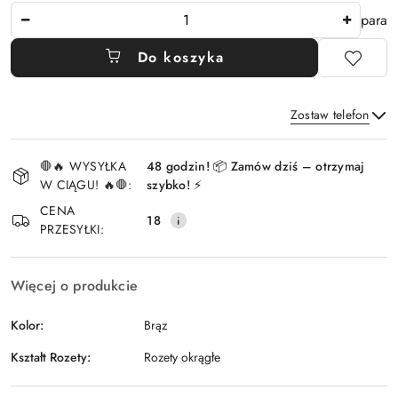
Ilość
para
Do koszyka
Zostaw telefon
Dostępność
🛑🔥 WYSYŁKA
48 godzin! 📦 Zamów dziś – otrzymaj
i
W CIĄGU! 🔥🛑:
szybko! ⚡
Wyślij
dostawa
CENA
18
PRZESYŁKI:
Więcej o produkcie
Kolor:
Brąz
Kształt Rozety:
Rozety okrągłe