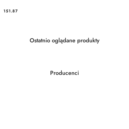
Cena:
151.87
Produkty
Ostatnio oglądane produkty
Pomiń karuzelę produktów
o
statusie:
Producenci
Pomiń karuzelę producentów
ABLOY
ABUS