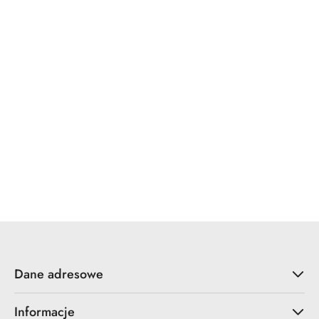
WINKHAUS
x7.zo
YALE
ZOO Hardware
Dane adresowe
Informacje