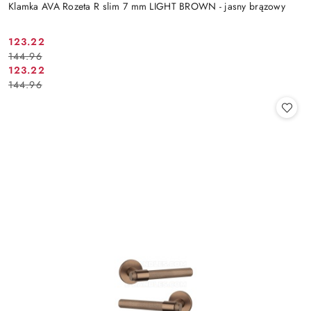
Klamka AVA Rozeta R slim 7 mm LIGHT BROWN - jasny brązowy
Cena
Cena
123.22
144.96
promocyjna:
przed
Cena
Cena
123.22
promocją:
144.96
promocyjna:
przed
promocją: