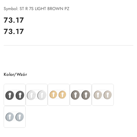
Symbol:
ST R 7S LIGHT BROWN PZ
cena:
73.17
73.17
Cena:
Wariant
Kolor/Wzór