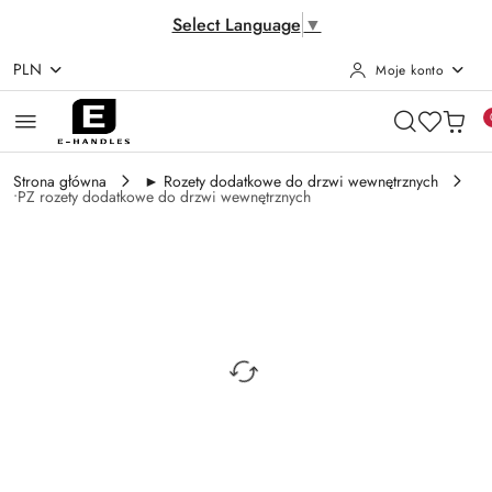
Select Language
▼
PLN
Moje konto
Przejdź do treści głównej
Przejdź do wyszukiwarki
Przejdź do moje konto
Przejdź do menu głównego
Przejdź do opisu produktu
Przejdź do stopki
Strona główna
► Rozety dodatkowe do drzwi wewnętrznych
•PZ rozety dodatkowe do drzwi wewnętrznych