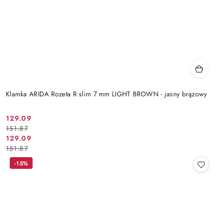
Klamka ARIDA Rozeta R slim 7 mm LIGHT BROWN - jasny brązowy
Cena
Cena
129.09
151.87
promocyjna:
przed
Cena
Cena
129.09
promocją:
151.87
promocyjna:
przed
promocją:
-15%