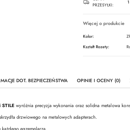
1
PRZESYŁKI:
Więcej o produkcie
Kolor:
Z
Kształt Rozety:
R
RMACJE DOT. BEZPIECZEŃSTWA
OPINIE I OCENY (0)
 STILE
wyróżnia precyzja wykonania oraz solidna metalowa kon
skrzydła drzwiowego na metalowych adapterach.
e każdego egzemplarza.