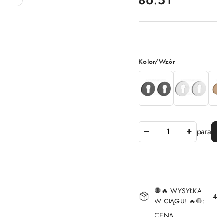
86.51
Wariant
Kolor/Wzór
Ilość
para
Dostępność
🛑🔥 WYSYŁKA
i
4
W CIĄGU! 🔥🛑:
dostawa
CENA