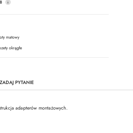
8
łoty matowy
ozety okrągłe
ZADAJ PYTANIE
strukcja adapterów montażowych.