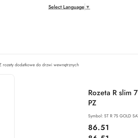
Select Language
▼
Z rozety dodatkowe do drzwi wewnętrznych
Rozeta R slim
PZ
Symbol:
ST R 7S GOLD SA
cena:
86.51
Cena: