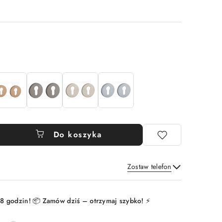
Do koszyka
Zostaw telefon
Wyślij
8 godzin! 📦 Zamów dziś – otrzymaj szybko! ⚡