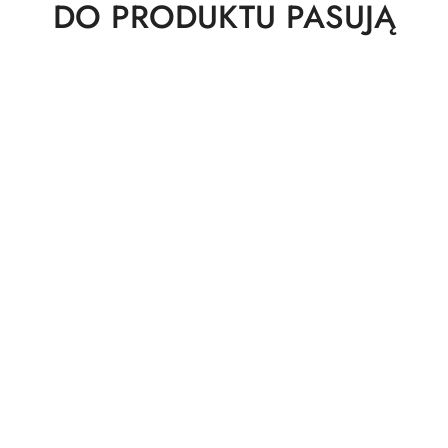
Produkty
DO PRODUKTU PASUJĄ
o
statusie: