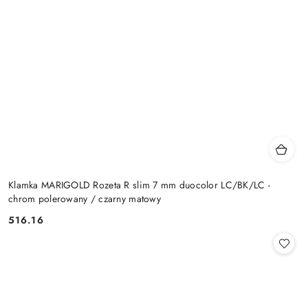
Klamka MARIGOLD Rozeta R slim 7 mm duocolor LC/BK/LC -
chrom polerowany / czarny matowy
Cena:
516.16