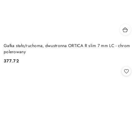
Gałka stało/ruchoma, dwustronna ORTICA R slim 7 mm LC - chrom
polerowany
Cena:
377.72