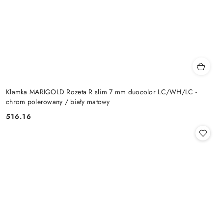
Klamka MARIGOLD Rozeta R slim 7 mm duocolor LC/WH/LC -
chrom polerowany / biały matowy
Cena:
516.16