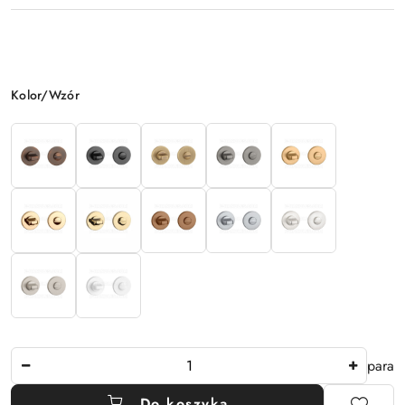
Wariant
Kolor/Wzór
Ilość
para
Do koszyka