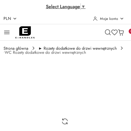
Select Language
▼
PLN
Moje konto
Przejdź do treści głównej
Przejdź do wyszukiwarki
Przejdź do moje konto
Przejdź do menu głównego
Przejdź do opisu produktu
Przejdź do stopki
Strona główna
► Rozety dodatkowe do drzwi wewnętrznych
•WC Rozety dodatkowe do drzwi wewnętrznych