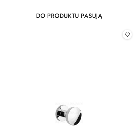
Produkty
DO PRODUKTU PASUJĄ
Pomiń karuzelę produktów
o
statusie: