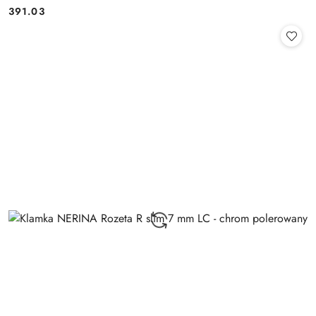
Cena:
391.03