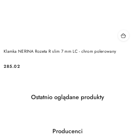
Klamka NERINA Rozeta R slim 7 mm LC - chrom polerowany
Cena:
285.02
Produkty
Ostatnio oglądane produkty
Pomiń karuzelę produktów
o
statusie:
Producenci
Pomiń karuzelę producentów