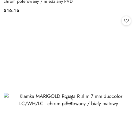
chrom polerowany / miedziany PVD
Cena:
516.16