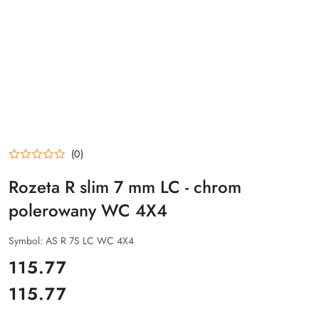
(0)
Rozeta R slim 7 mm LC - chrom
polerowany WC 4X4
Symbol:
AS R 7S LC WC 4X4
cena:
115.77
115.77
Cena: