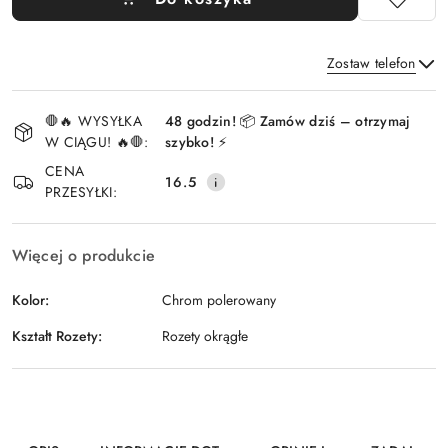
Zostaw telefon
Dostępność
🛑🔥 WYSYŁKA
48 godzin! 📦 Zamów dziś – otrzymaj
i
W CIĄGU! 🔥🛑:
szybko! ⚡
Wyślij
dostawa
CENA
16.5
PRZESYŁKI:
Więcej o produkcie
Kolor:
Chrom polerowany
Kształt Rozety:
Rozety okrągłe