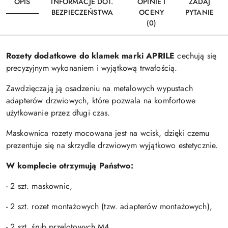
OPIS
INFORMACJE DOT.
OPINIE I
ZADAJ
BEZPIECZEŃSTWA
OCENY
PYTANIE
(0)
Rozety dodatkowe do klamek marki APRILE
cechują się
precyzyjnym wykonaniem i wyjątkową trwałością.
Zawdzięczają ją osadzeniu na metalowych wypustach
adapterów drzwiowych, które pozwala na komfortowe
użytkowanie przez długi czas.
Maskownica rozety mocowana jest na wcisk, dzięki czemu
prezentuje się na skrzydle drzwiowym wyjątkowo estetycznie.
W komplecie otrzymują Państwo:
- 2 szt. maskownic,
- 2 szt. rozet montażowych (tzw. adapterów montażowych),
- 2 szt. śrub przelotowych M4,