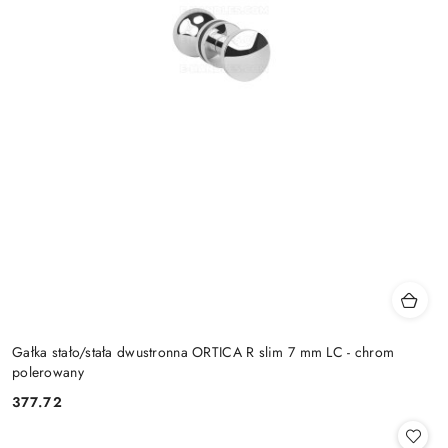
Gałka stało/stała dwustronna ORTICA R slim 7 mm LC - chrom
polerowany
Cena:
377.72