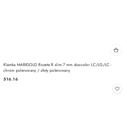
Klamka MARIGOLD Rozeta R slim 7 mm duocolor LC/LG/LC -
chrom polerowany / złoty polerowany
Cena:
516.16