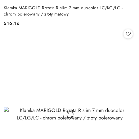
Klamka MARIGOLD Rozeta R slim 7 mm duocolor LC/KG/LC -
chrom polerowany / złoty matowy
Cena:
516.16