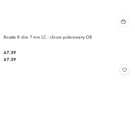
Rozeta R slim 7 mm LC - chrom polerowany OB
Cena:
67.39
Cena:
67.39