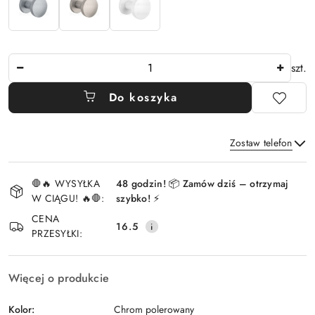
Ilość
szt.
Do koszyka
Zostaw telefon
Dostępność
🛑🔥 WYSYŁKA
48 godzin! 📦 Zamów dziś – otrzymaj
i
W CIĄGU! 🔥🛑:
szybko! ⚡
Wyślij
dostawa
CENA
16.5
PRZESYŁKI:
Więcej o produkcie
Kolor:
Chrom polerowany