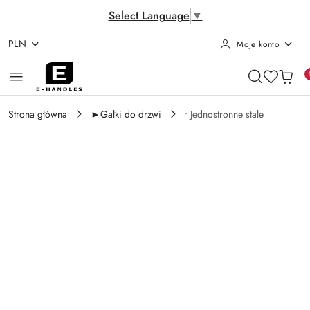
Select Language
▼
PLN
Moje konto
Przejdź do treści głównej
Przejdź do wyszukiwarki
Przejdź do moje konto
Przejdź do menu głównego
Przejdź do opisu produktu
Przejdź do stopki
Strona główna
►Gałki do drzwi
• Jednostronne stałe