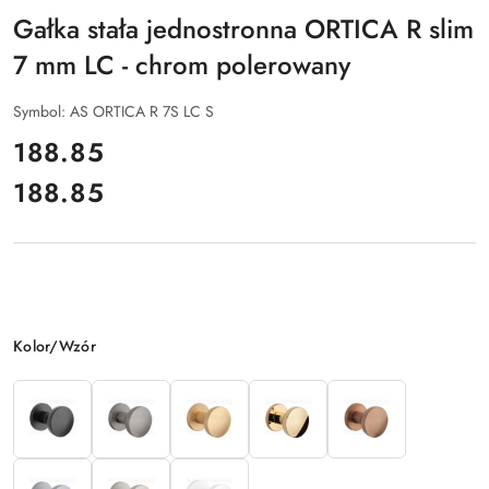
Gałka stała jednostronna ORTICA R slim
7 mm LC - chrom polerowany
Symbol:
AS ORTICA R 7S LC S
cena:
188.85
188.85
Cena:
Wariant
Kolor/Wzór