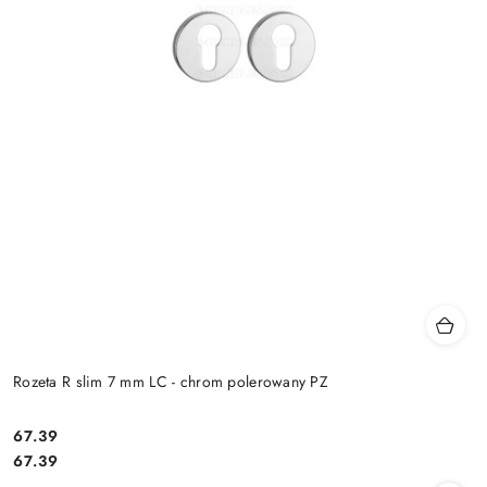
Rozeta R slim 7 mm LC - chrom polerowany PZ
Cena:
67.39
Cena:
67.39