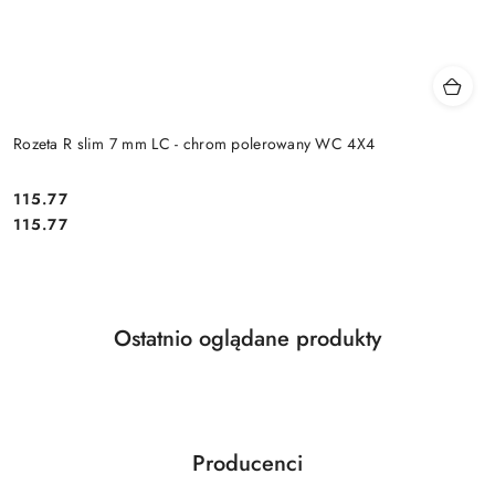
Rozeta R slim 7 mm LC - chrom polerowany WC 4X4
Cena:
115.77
Cena:
115.77
Produkty
Ostatnio oglądane produkty
Pomiń karuzelę produktów
o
statusie:
Producenci
Pomiń karuzelę producentów