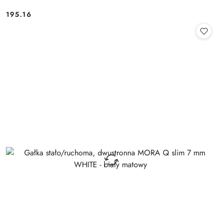
Cena:
195.16