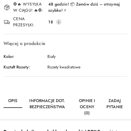
🛑🔥 WYSYŁKA
48 godzin! 📦 Zamów dziś – otrzymaj
i
W CIĄGU! 🔥🛑:
szybko! ⚡
Wyślij
dostawa
CENA
18
PRZESYŁKI:
Więcej o produkcie
Kolor:
Biały
Kształt Rozety:
Rozety kwadratowe
OPIS
INFORMACJE DOT.
OPINIE I
ZADAJ
BEZPIECZEŃSTWA
OCENY
PYTANIE
(0)