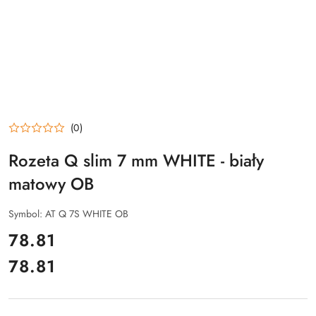
(0)
Rozeta Q slim 7 mm WHITE - biały
matowy OB
Symbol:
AT Q 7S WHITE OB
cena:
78.81
78.81
Cena: