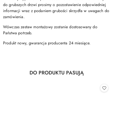
do grubszych drzwi prosimy o pozostawienie odpowiedniej
informacji wraz z podaniem grubości skrzydła w uwagach do
zamówienia.
Wówczas zestaw montażowy zostanie dostosowany do
Państwa potrzeb.
Produkt nowy, gwarancja producenta 24 miesiące.
Produkty
DO PRODUKTU PASUJĄ
Pomiń karuzelę produktów
o
statusie: