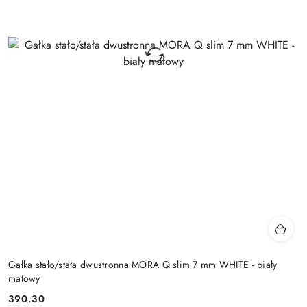
Gałka stało/stała dwustronna MORA Q slim 7 mm WHITE - biały
matowy
Cena:
390.30