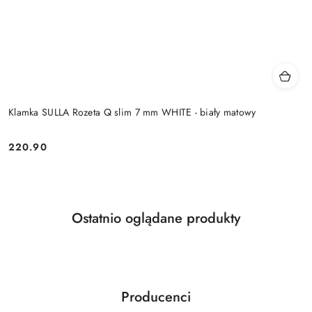
Klamka SULLA Rozeta Q slim 7 mm WHITE - biały matowy
Cena:
220.90
Produkty
Ostatnio oglądane produkty
Pomiń karuzelę produktów
o
statusie:
Producenci
Pomiń karuzelę producentów