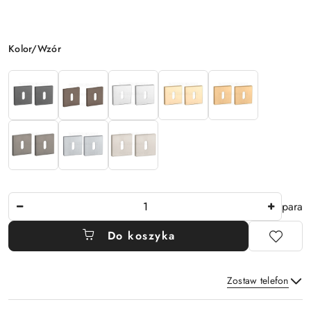
Wariant
Kolor/Wzór
Ilość
para
Do koszyka
Zostaw telefon
Dostępność