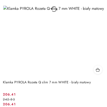
Klamka PYROLA Rozeta Q slim 7 mm WHITE - biały matowy
Cena
Cena
206.41
242.83
promocyjna:
przed
Cena
Cena
206.41
promocją: