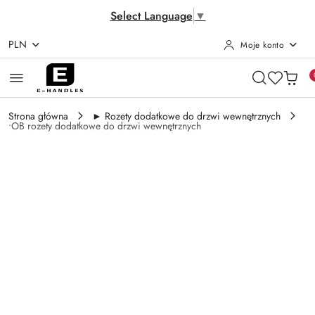
Select Language
▼
PLN
Moje konto
Przejdź do treści głównej
Przejdź do wyszukiwarki
Przejdź do moje konto
Przejdź do menu głównego
Przejdź do opisu produktu
Przejdź do stopki
Strona główna
► Rozety dodatkowe do drzwi wewnętrznych
•OB rozety dodatkowe do drzwi wewnętrznych