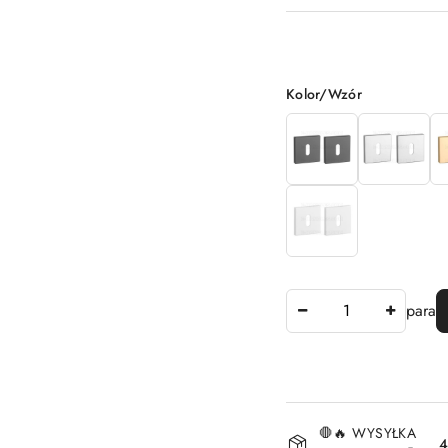
Wariant
Kolor/Wzór
Ilość
para
Dostępność
🛑🔥 WYSYŁKA
4