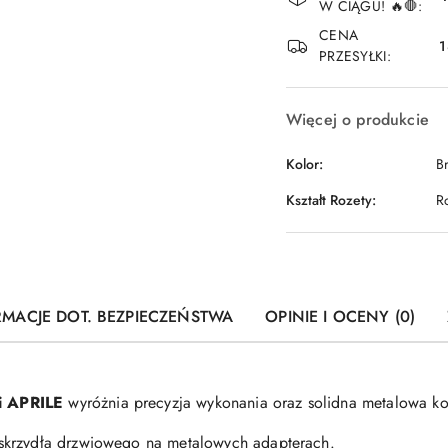
i
W CIĄGU! 🔥🛑:
dostawa
CENA
1
PRZESYŁKI:
Więcej o produkcie
Kolor:
B
Kształt Rozety:
R
RMACJE DOT. BEZPIECZEŃSTWA
OPINIE I OCENY (0)
i APRILE
wyróżnia precyzja wykonania oraz solidna metalowa k
skrzydła drzwiowego na metalowych adapterach.