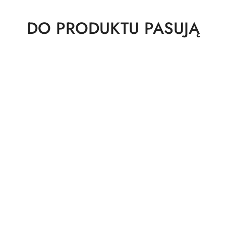
Produkty
DO PRODUKTU PASUJĄ
o
statusie: