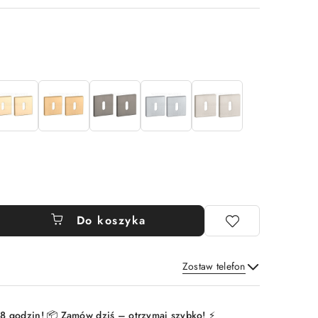
Do koszyka
Zostaw telefon
Wyślij
8 godzin! 📦 Zamów dziś – otrzymaj szybko! ⚡