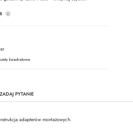
8
rąz
ozety kwadratowe
ZADAJ PYTANIE
onstrukcja adapterów montażowych.