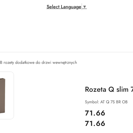
Select Language
▼
B rozety dodatkowe do drzwi wewnętrznych
Rozeta Q slim
Symbol:
AT Q 7S BR OB
cena:
71.66
71.66
Cena: