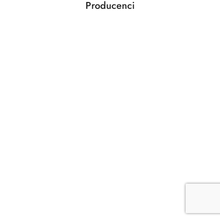
Producenci
Pomiń karuzelę producentów
ABLOY
ABUS
AGAS
AGB
AMIG
ANSELMI