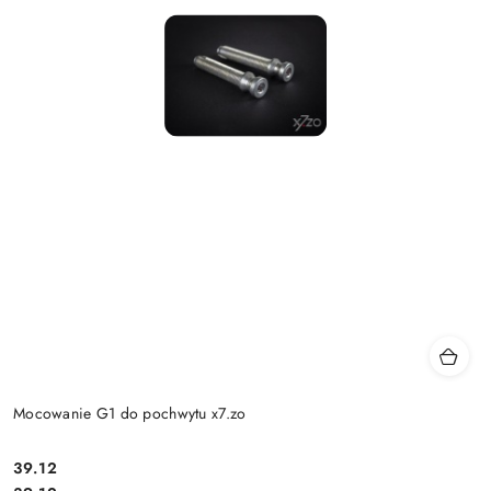
Mocowanie G1 do pochwytu x7.zo
Cena:
39.12