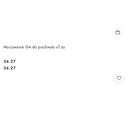
Mocowanie G4 do pochwytu x7.zo
Cena:
34.27
Cena:
34.27