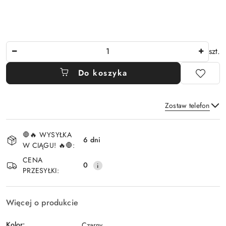
Ilość
szt.
Do koszyka
Zostaw telefon
Dostępność
🛑🔥 WYSYŁKA
i
6 dni
W CIĄGU! 🔥🛑:
Wyślij
dostawa
CENA
0
PRZESYŁKI:
Więcej o produkcie
Kolor:
Czarny