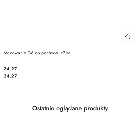
Mocowanie G6 do pochwytu x7.zo
Cena:
34.27
Cena:
34.27
Produkty
Ostatnio oglądane produkty
Pomiń karuzelę produktów
o
statusie: