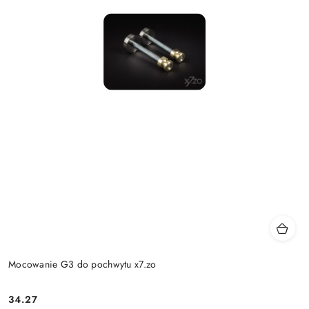
Mocowanie G3 do pochwytu x7.zo
Cena:
34.27