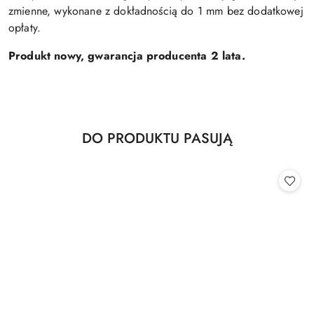
zmienne, wykonane z dokładnością do 1 mm bez dodatkowej
opłaty.
Produkt nowy, gwarancja producenta 2 lata.
Produkty
DO PRODUKTU PASUJĄ
Pomiń karuzelę produktów
o
statusie: