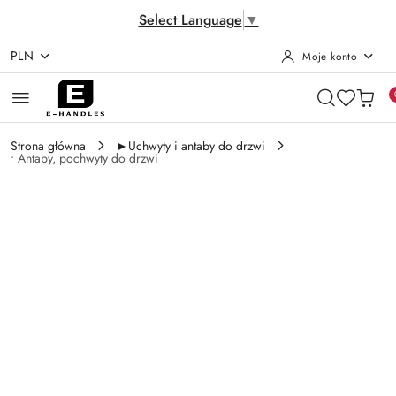
Select Language
▼
PLN
Moje konto
Przejdź do treści głównej
Przejdź do wyszukiwarki
Przejdź do moje konto
Przejdź do menu głównego
Przejdź do opisu produktu
Przejdź do stopki
Strona główna
►Uchwyty i antaby do drzwi
• Antaby, pochwyty do drzwi