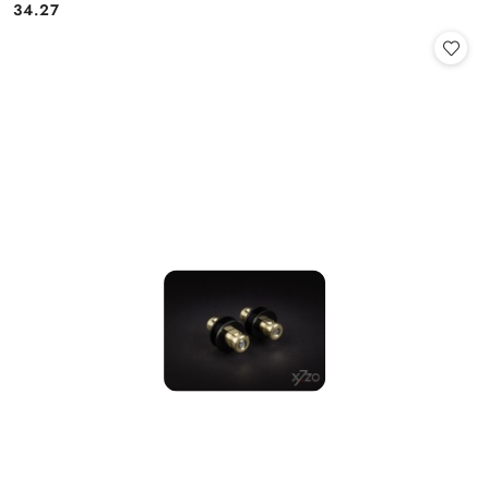
Cena:
34.27