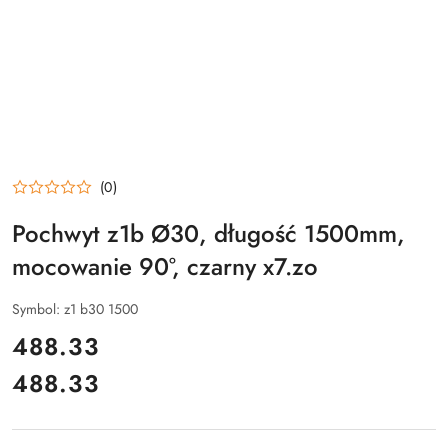
(0)
Pochwyt z1b Ø30, długość 1500mm,
mocowanie 90°, czarny x7.zo
Symbol:
z1 b30 1500
cena:
488.33
488.33
Cena: