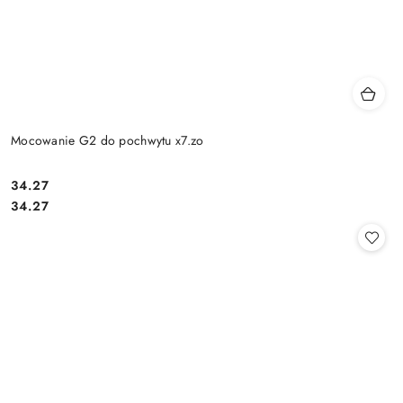
Mocowanie G2 do pochwytu x7.zo
Cena:
34.27
Cena:
34.27