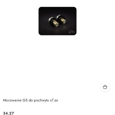
Mocowanie G5 do pochwytu x7.zo
Cena:
34.27