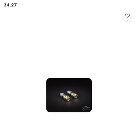
Cena:
34.27