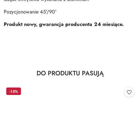
Pozycjonowanie 45°/90°
Produkt nowy, gwarancja producenta 24 miesiące.
Produkty
DO PRODUKTU PASUJĄ
Pomiń karuzelę produktów
o
statusie:
-15%