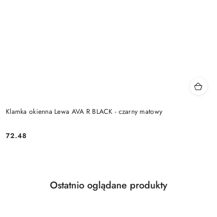
Klamka okienna Lewa AVA R BLACK - czarny matowy
Cena:
72.48
Produkty
Ostatnio oglądane produkty
Pomiń karuzelę produktów
o
statusie: