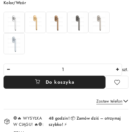
Wariant
Kolor/Wzór
Ilość
szt.
Do koszyka
Zostaw telefon
Dostępność
🛑🔥 WYSYŁKA
48 godzin! 📦 Zamów dziś – otrzymaj
i
W CIĄGU! 🔥🛑:
szybko! ⚡
Wyślij
dostawa