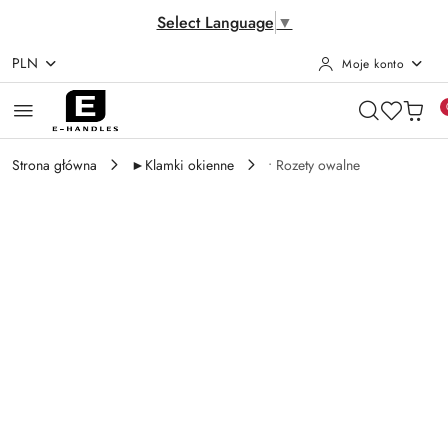
Select Language
▼
PLN
Moje konto
Przejdź do treści głównej
Przejdź do wyszukiwarki
Przejdź do moje konto
Przejdź do menu głównego
Przejdź do opisu produktu
Przejdź do stopki
Strona główna
►Klamki okienne
• Rozety owalne