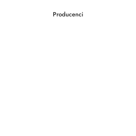
Producenci
Pomiń karuzelę producentów
ABLOY
ABUS
AGAS
AGB
AMIG
ANSELMI