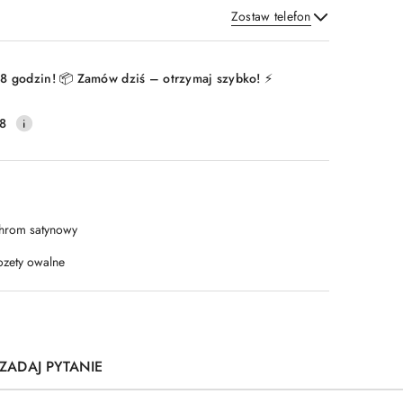
Zostaw telefon
Wyślij
8 godzin! 📦 Zamów dziś – otrzymaj szybko! ⚡
8
hrom satynowy
ozety owalne
ZADAJ PYTANIE