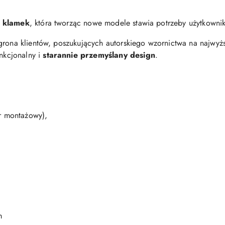
i klamek
, która tworząc nowe modele stawia potrzeby użytkowni
grona klientów, poszukujących autorskiego wzornictwa na najwy
nkcjonalny i
starannie przemyślany design
.
er montażowy),
m