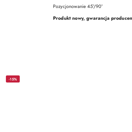
Pozycjonowanie 45°/90°
Produkt nowy, gwarancja producen
Pomiń karuzelę produktów
-15%