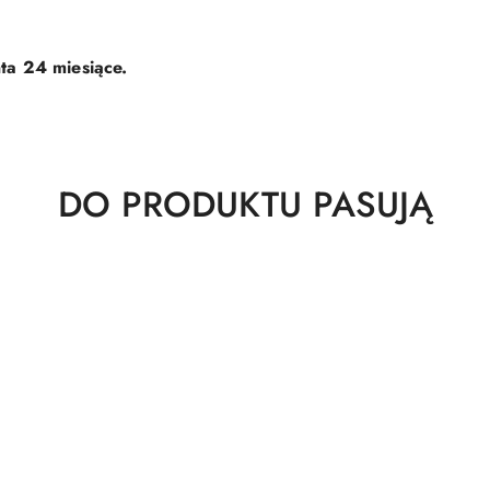
ta 24 miesiące.
Produkty
DO PRODUKTU PASUJĄ
o
statusie: