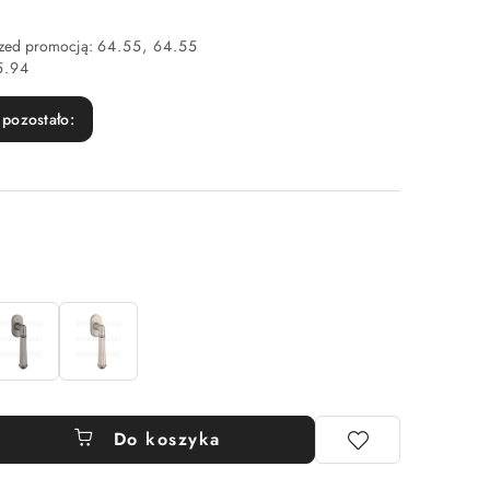
rzed promocją:
64.55
64.55
5.94
pozostało:
Do koszyka