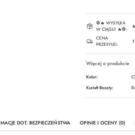
Dostępność
🛑🔥 WYSYŁKA
i
4
W CIĄGU! 🔥🛑:
dostawa
CENA
1
PRZESYŁKI:
Więcej o produkcie
Kolor:
C
Kształt Rozety:
R
RMACJE DOT. BEZPIECZEŃSTWA
OPINIE I OCENY (0)