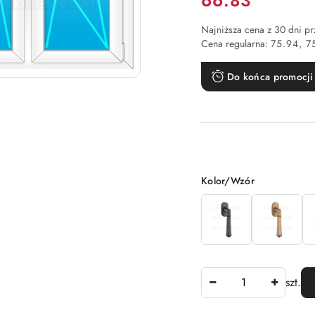
66.83
Najniższa cena z 30 dni p
Cena regularna:
75.94
7
Do końca promocji 
Wariant
Kolor/Wzór
Ilość
szt.