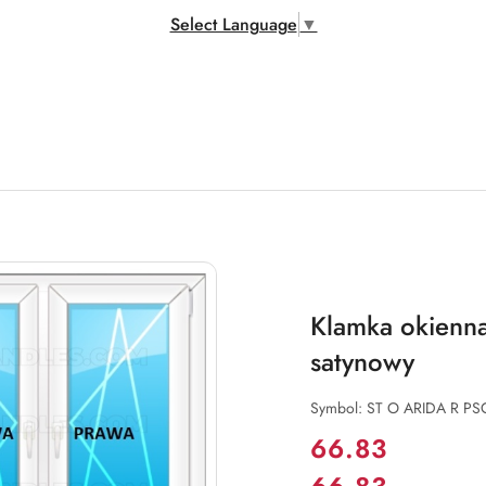
Select Language
▼
Klamka okienn
satynowy
Symbol:
ST O ARIDA R PS
Cena:
66.83
Cena: