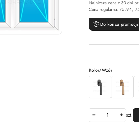
Najniższa cena z 30 dni p
Cena regularna:
75.94
7
Do końca promocji 
Wariant
Kolor/Wzór
Ilość
szt.