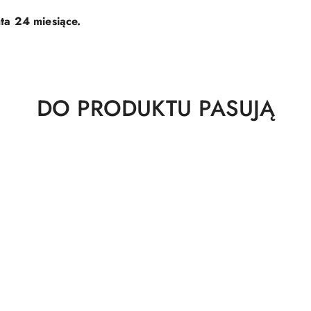
ta 24 miesiące.
Produkty
DO PRODUKTU PASUJĄ
o
statusie: