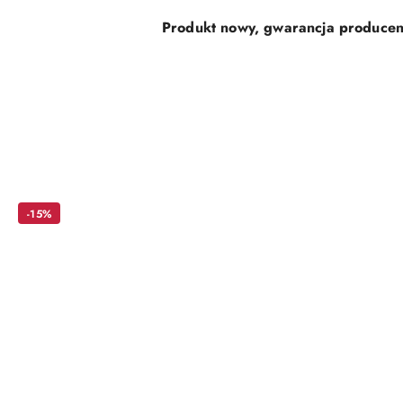
Produkt nowy, gwarancja producen
Pomiń karuzelę produktów
-15%