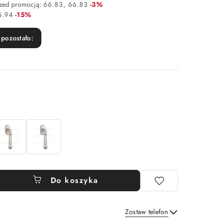
Rabat:
rzed promocją:
66.83
66.83
-3%
Rabat:
5.94
-15%
pozostało:
Do koszyka
Zostaw telefon