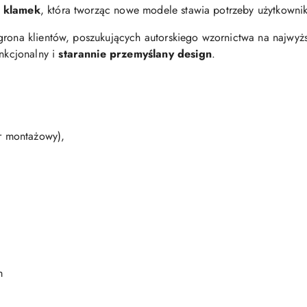
i klamek
, która tworząc nowe modele stawia potrzeby użytkowni
grona klientów, poszukujących autorskiego wzornictwa na najwy
nkcjonalny i
starannie przemyślany design
.
er montażowy),
m