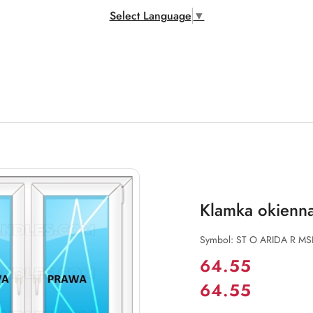
Select Language
▼
Klamka okienna
Symbol:
ST O ARIDA R MS
Cena:
64.55
64.55
Cena: