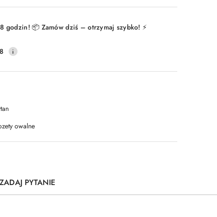
Wyślij
8 godzin! 📦 Zamów dziś – otrzymaj szybko! ⚡
8
tan
ozety owalne
ZADAJ PYTANIE