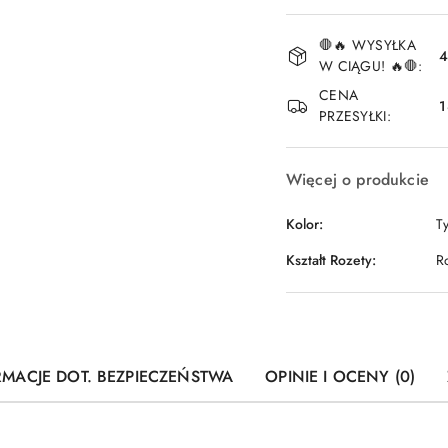
Dostępność
🛑🔥 WYSYŁKA
i
4
W CIĄGU! 🔥🛑:
dostawa
CENA
1
PRZESYŁKI:
Więcej o produkcie
Kolor:
Ty
Kształt Rozety:
R
RMACJE DOT. BEZPIECZEŃSTWA
OPINIE I OCENY (0)