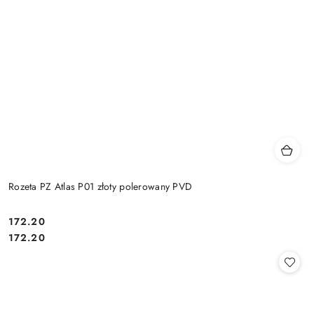
Rozeta PZ Atlas P01 złoty polerowany PVD
Cena:
172.20
Cena:
172.20