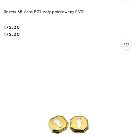
Rozeta BB Atlas P01 złoty polerowany PVD
Cena:
172.20
Cena:
172.20