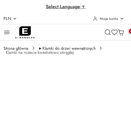
Select Language
▼
PLN
Moje konto
Przejdź do treści głównej
Przejdź do wyszukiwarki
Przejdź do moje konto
Przejdź do menu głównego
Przejdź do opisu produktu
Przejdź do stopki
Strona główna
►Klamki do drzwi wewnętrznych
• Klamki na rozecie kwadratowo okrągłej