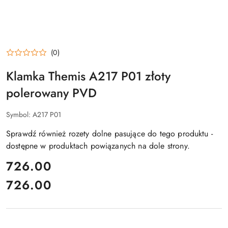
(0)
Klamka Themis A217 P01 złoty
polerowany PVD
Symbol:
A217 P01
Sprawdź również rozety dolne pasujące do tego produktu -
dostępne w produktach powiązanych na dole strony.
cena:
726.00
726.00
Cena: