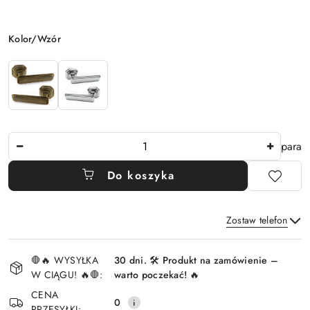
Wariant
Kolor/Wzór
Ilość
para
Do koszyka
Zostaw telefon
Dostępność
🛑🔥 WYSYŁKA
30 dni. 🛠️ Produkt na zamówienie –
i
W CIĄGU! 🔥🛑:
warto poczekać! 🔥
Wyślij
dostawa
CENA
0
PRZESYŁKI: