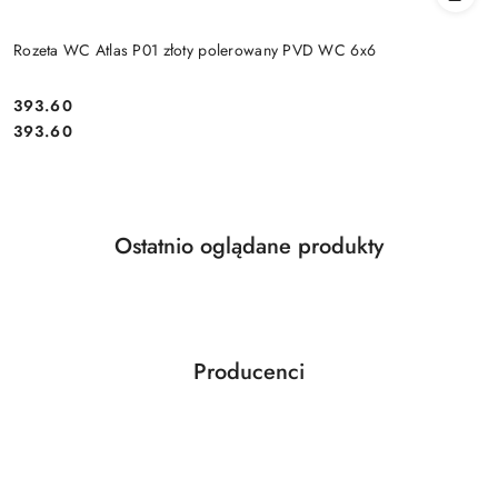
Rozeta WC Atlas P01 złoty polerowany PVD WC 6x6
Cena:
393.60
Cena:
393.60
Produkty
Ostatnio oglądane produkty
Pomiń karuzelę produktów
o
statusie:
Producenci
Pomiń karuzelę producentów
ABLOY