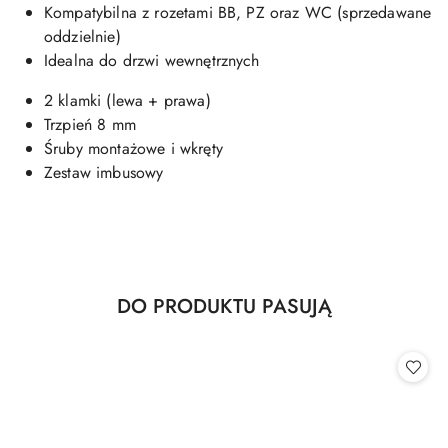
Kompatybilna z rozetami BB, PZ oraz WC (sprzedawane
oddzielnie)
Idealna do drzwi wewnętrznych
2 klamki (lewa + prawa)
Trzpień 8 mm
Śruby montażowe i wkręty
Zestaw imbusowy
Produkty
DO PRODUKTU PASUJĄ
Pomiń karuzelę produktów
o
statusie: