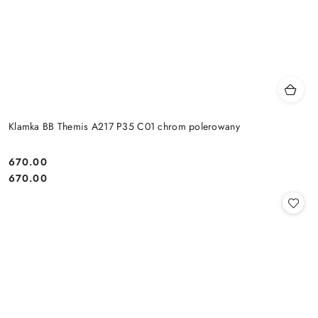
Klamka BB Themis A217 P35 C01 chrom polerowany
Cena:
670.00
Cena:
670.00