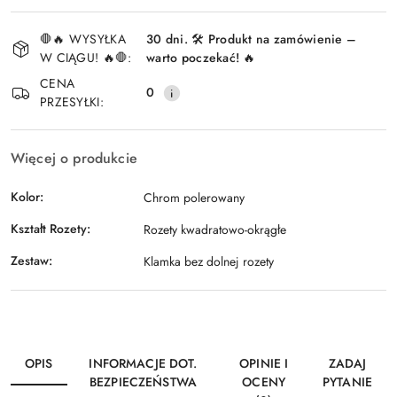
Dostępność
🛑🔥 WYSYŁKA
30 dni. 🛠️ Produkt na zamówienie –
i
W CIĄGU! 🔥🛑:
warto poczekać! 🔥
Wyślij
dostawa
CENA
0
PRZESYŁKI:
Więcej o produkcie
Kolor:
Chrom polerowany
Kształt Rozety:
Rozety kwadratowo-okrągłe
Zestaw:
Klamka bez dolnej rozety
OPIS
INFORMACJE DOT.
OPINIE I
ZADAJ
BEZPIECZEŃSTWA
OCENY
PYTANIE