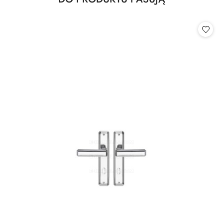
Pomiń karuzelę produktów
o
statusie: