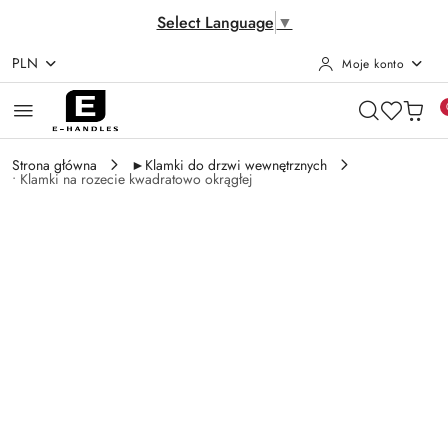
Select Language
▼
PLN
Moje konto
Przejdź do treści głównej
Przejdź do wyszukiwarki
Przejdź do moje konto
Przejdź do menu głównego
Przejdź do opisu produktu
Przejdź do stopki
Strona główna
►Klamki do drzwi wewnętrznych
• Klamki na rozecie kwadratowo okrągłej