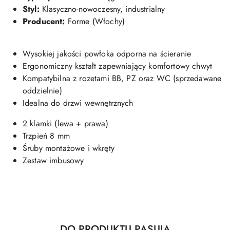
Styl:
Klasyczno-nowoczesny, industrialny
Producent:
Forme (Włochy)
Wysokiej jakości powłoka odporna na ścieranie
Ergonomiczny kształt zapewniający komfortowy chwyt
Kompatybilna z rozetami BB, PZ oraz WC (sprzedawane
oddzielnie)
Idealna do drzwi wewnętrznych
2 klamki (lewa + prawa)
Trzpień 8 mm
Śruby montażowe i wkręty
Zestaw imbusowy
Produkty
DO PRODUKTU PASUJĄ