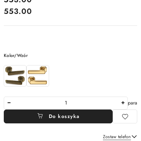
553.00
Cena:
Wariant
Kolor/Wzór
Ilość
para
Do koszyka
Zostaw telefon