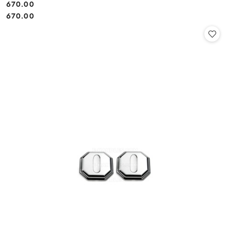
Cena:
670.00
Cena:
670.00