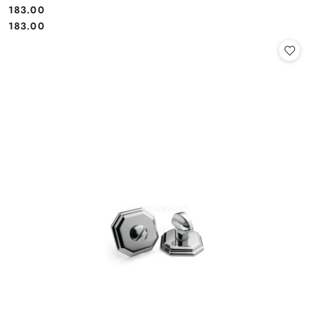
Cena:
183.00
Cena:
183.00