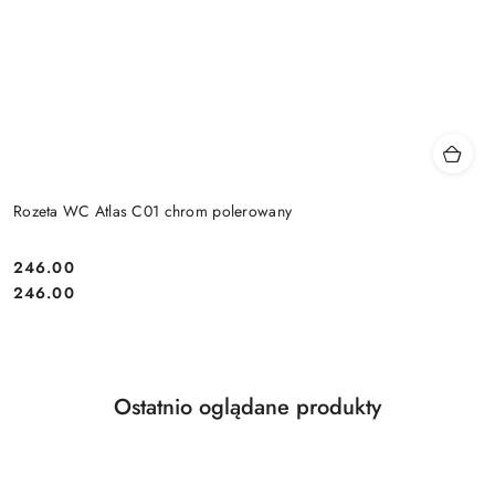
Rozeta WC Atlas C01 chrom polerowany
Cena:
246.00
Cena:
246.00
Produkty
Ostatnio oglądane produkty
Pomiń karuzelę produktów
o
statusie: