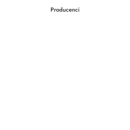
Producenci
Pomiń karuzelę producentów
ABLOY
ABUS
AGAS
AGB
AMIG
ANSELMI