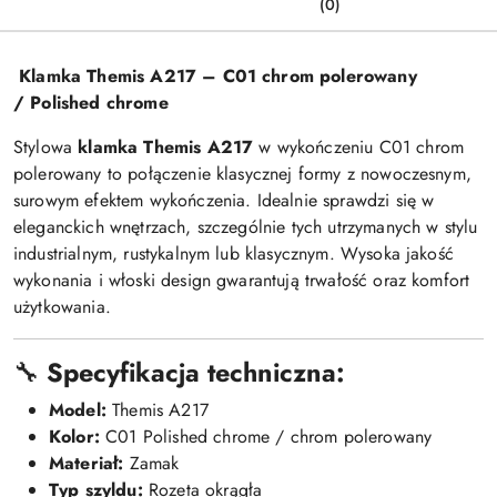
(0)
Klamka Themis A217 – C01 chrom polerowany
/
Polished chrome
Stylowa
klamka Themis A217
w wykończeniu C01 chrom
polerowany to połączenie klasycznej formy z nowoczesnym,
surowym efektem wykończenia. Idealnie sprawdzi się w
eleganckich wnętrzach, szczególnie tych utrzymanych w stylu
industrialnym, rustykalnym lub klasycznym. Wysoka jakość
wykonania i włoski design gwarantują trwałość oraz komfort
użytkowania.
🔧
Specyfikacja techniczna:
Model:
Themis A217
Kolor:
C01 Polished chrome / chrom polerowany
Materiał:
Zamak
Typ szyldu:
Rozeta okrągła