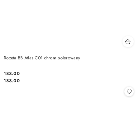
Rozeta BB Atlas C01 chrom polerowany
Cena:
183.00
Cena:
183.00