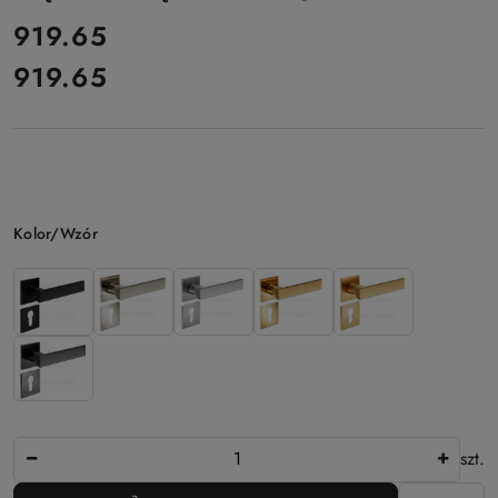
cena:
919.65
919.65
Cena:
Wariant
Kolor/Wzór
Ilość
szt.