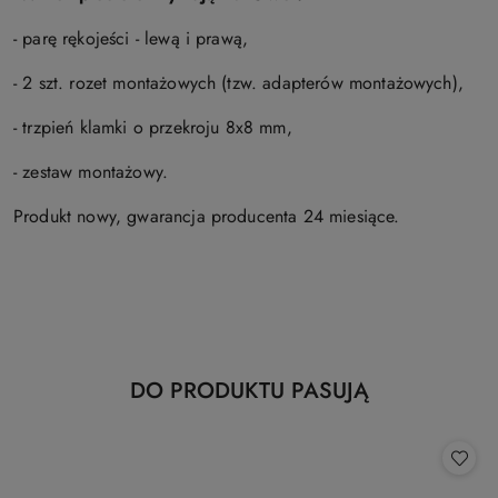
- parę rękojeści - lewą i prawą,
- 2 szt. rozet montażowych (tzw. adapterów montażowych),
- trzpień klamki o przekroju 8x8 mm,
- zestaw montażowy.
Produkt nowy, gwarancja producenta 24 miesiące.
Produkty
DO PRODUKTU PASUJĄ
Pomiń karuzelę produktów
o
statusie: