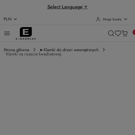
Select Language
▼
PLN
Moje konto
Przejdź do treści głównej
Przejdź do wyszukiwarki
Przejdź do moje konto
Przejdź do menu głównego
Przejdź do opisu produktu
Przejdź do stopki
Strona główna
►Klamki do drzwi wewnętrznych
• Klamki na rozecie kwadratowej