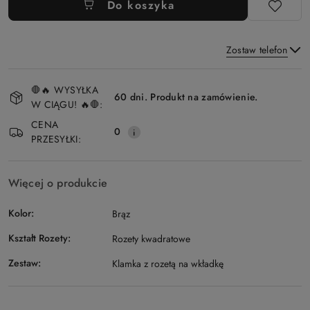
Do koszyka
Zostaw telefon
Dostępność
🛑🔥 WYSYŁKA
i
60 dni. Produkt na zamówienie.
W CIĄGU! 🔥🛑:
Wyślij
dostawa
CENA
0
PRZESYŁKI:
Więcej o produkcie
Kolor:
Brąz
Kształt Rozety:
Rozety kwadratowe
Zestaw:
Klamka z rozetą na wkładkę