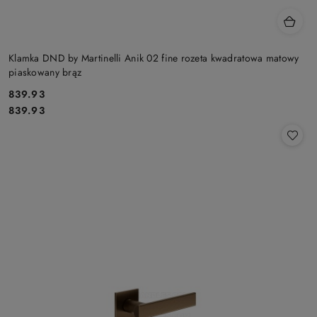
Klamka DND by Martinelli Anik 02 fine rozeta kwadratowa matowy
piaskowany brąz
Cena:
839.93
Cena:
839.93