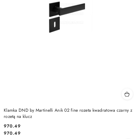
Klamka DND by Martinelli Anik 02 fine rozeta kwadratowa czarny z
rozetą na klucz
Cena:
970.49
Cena:
970.49