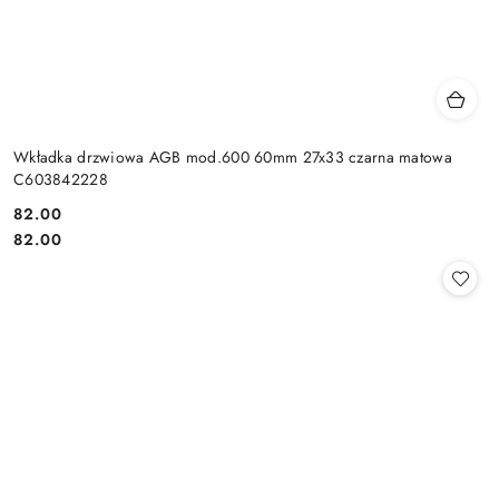
Wkładka drzwiowa AGB mod.600 60mm 27x33 czarna matowa
C603842228
Cena:
82.00
Cena:
82.00