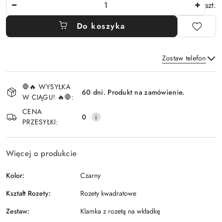
Ilość
szt.
Do koszyka
Zostaw telefon
Dostępność
🛑🔥 WYSYŁKA
i
60 dni. Produkt na zamówienie.
W CIĄGU! 🔥🛑:
Wyślij
dostawa
CENA
0
PRZESYŁKI:
Więcej o produkcie
Kolor:
Czarny
Kształt Rozety:
Rozety kwadratowe
Zestaw:
Klamka z rozetą na wkładkę