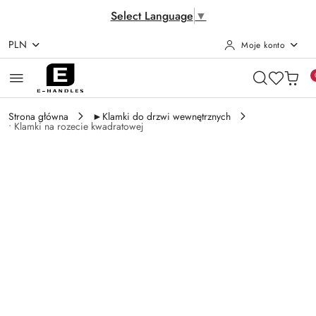
Select Language
▼
PLN
Moje konto
Przejdź do treści głównej
Przejdź do wyszukiwarki
Przejdź do moje konto
Przejdź do menu głównego
Przejdź do opisu produktu
Przejdź do stopki
Strona główna
►Klamki do drzwi wewnętrznych
• Klamki na rozecie kwadratowej