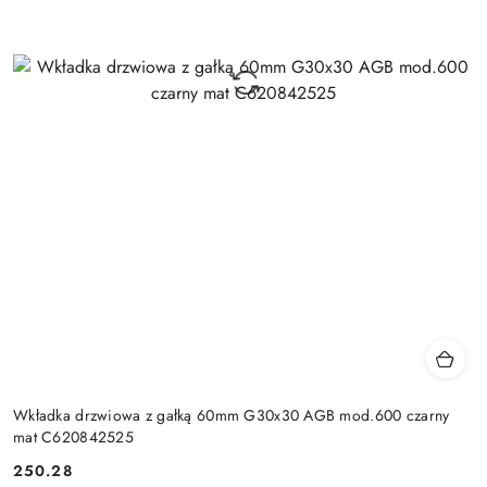
Wkładka drzwiowa z gałką 60mm G30x30 AGB mod.600 czarny
mat C620842525
Cena:
250.28