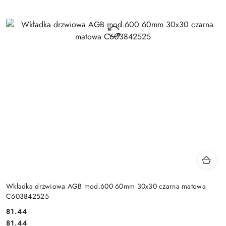
Wkładka drzwiowa AGB mod.600 60mm 30x30 czarna matowa
C603842525
Cena:
81.44
Cena:
81.44