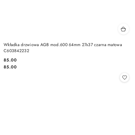
Wkładka drzwiowa AGB mod.600 64mm 27x37 czarna matowa
C603842232
Cena:
85.00
Cena:
85.00