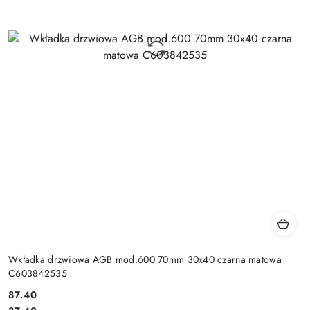
Wkładka drzwiowa AGB mod.600 70mm 30x40 czarna matowa
C603842535
Cena:
87.40
Cena: