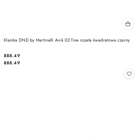
Klamka DND by Martinelli Anik 02 fine rozeta kwadratowa czarny
Cena:
888.49
Cena:
888.49