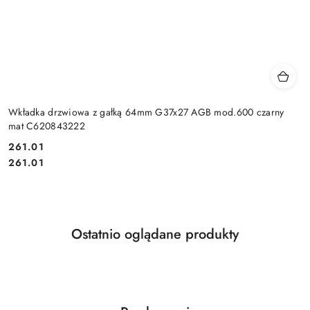
Wkładka drzwiowa z gałką 64mm G37x27 AGB mod.600 czarny
mat C620843222
Cena:
261.01
Cena:
261.01
Produkty
Ostatnio oglądane produkty
Pomiń karuzelę produktów
o
statusie: