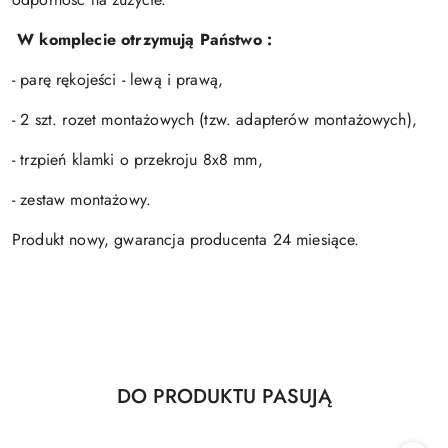
W komplecie otrzymują Państwo :
- parę rękojeści - lewą i prawą,
- 2 szt. rozet montażowych (tzw. adapterów montażowych),
- trzpień klamki o przekroju 8x8 mm,
- zestaw montażowy.
Produkt nowy, gwarancja producenta 24 miesiące.
Produkty
DO PRODUKTU PASUJĄ
Pomiń karuzelę produktów
o
statusie: