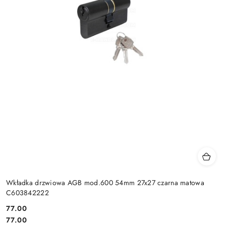
Wkładka drzwiowa AGB mod.600 54mm 27x27 czarna matowa
C603842222
Cena:
77.00
Cena:
77.00