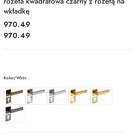
rozeta kwadratowa czarny z rozetą na
wkładkę
cena:
970.49
970.49
Cena:
Wariant
Kolor/Wzór