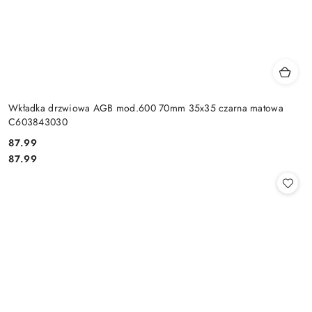
Wkładka drzwiowa AGB mod.600 70mm 35x35 czarna matowa
C603843030
Cena:
87.99
Cena:
87.99