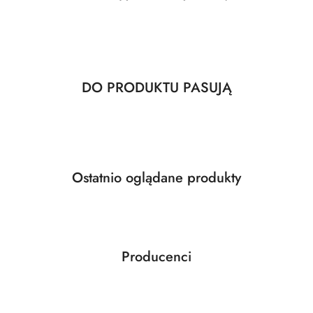
Produkty
DO PRODUKTU PASUJĄ
Pomiń karuzelę produktów
o
statusie:
Produkty
Ostatnio oglądane produkty
Pomiń karuzelę produktów
o
statusie:
Producenci
Pomiń karuzelę producentów
ABLOY