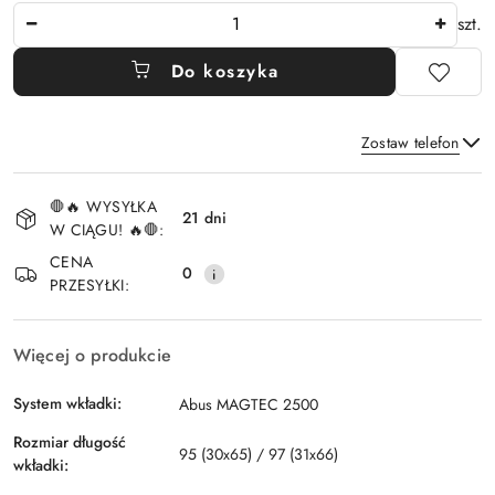
Ilość
szt.
Do koszyka
Zostaw telefon
Dostępność
🛑🔥 WYSYŁKA
i
21 dni
W CIĄGU! 🔥🛑:
Wyślij
dostawa
CENA
0
PRZESYŁKI:
Więcej o produkcie
System wkładki:
Abus MAGTEC 2500
Rozmiar długość
95 (30x65) / 97 (31x66)
wkładki: