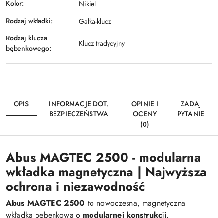
Kolor:
Nikiel
Rodzaj wkładki:
Gałka-klucz
Rodzaj klucza
Klucz tradycyjny
bębenkowego:
OPIS
INFORMACJE DOT.
OPINIE I
ZADAJ
BEZPIECZEŃSTWA
OCENY
PYTANIE
(0)
Abus MAGTEC 2500 - modularna
wkładka magnetyczna | Najwyższa
ochrona i niezawodność
Abus MAGTEC 2500
to nowoczesna, magnetyczna
wkładka bębenkowa o
modularnej konstrukcji
,