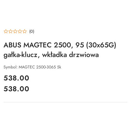
(0)
ABUS MAGTEC 2500, 95 (30x65G)
gałka-klucz, wkładka drzwiowa
Symbol:
MAGTEC 2500-3065 5k
cena:
538.00
538.00
Cena: