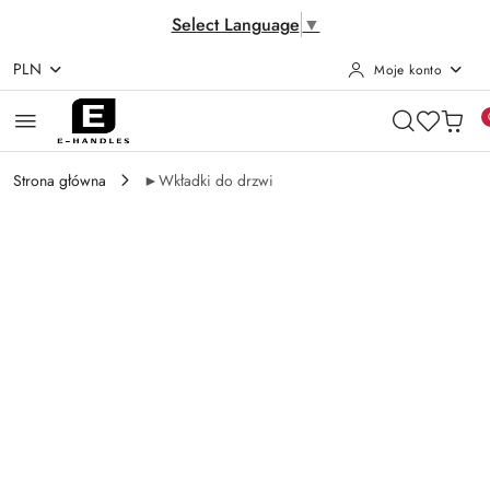
Select Language
▼
PLN
Moje konto
Przejdź do treści głównej
Przejdź do wyszukiwarki
Przejdź do moje konto
Przejdź do menu głównego
Przejdź do opisu produktu
Przejdź do stopki
Strona główna
►Wkładki do drzwi