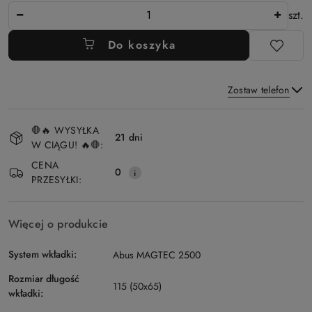
Ilość
szt.
Do koszyka
Zostaw telefon
Dostępność
🛑🔥 WYSYŁKA
i
21 dni
W CIĄGU! 🔥🛑:
Wyślij
dostawa
CENA
0
PRZESYŁKI:
Więcej o produkcie
System wkładki:
Abus MAGTEC 2500
Rozmiar długość
115 (50x65)
wkładki: