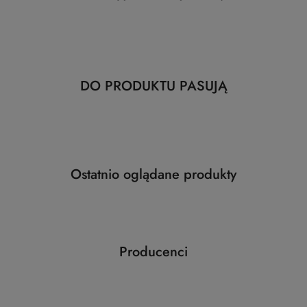
Produkty
DO PRODUKTU PASUJĄ
Pomiń karuzelę produktów
o
statusie:
Produkty
Ostatnio oglądane produkty
Pomiń karuzelę produktów
o
statusie:
Producenci
Pomiń karuzelę producentów
ABLOY