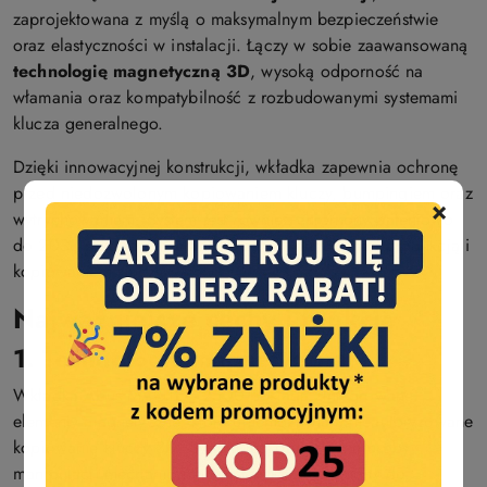
zaprojektowana z myślą o maksymalnym bezpieczeństwie
oraz elastyczności w instalacji. Łączy w sobie zaawansowaną
technologię magnetyczną 3D
, wysoką odporność na
włamania oraz kompatybilność z rozbudowanymi systemami
klucza generalnego.
Dzięki innowacyjnej konstrukcji, wkładka zapewnia ochronę
przed niedozwolonym kopiowaniem kluczy, bumpingiem oraz
×
wytrychowaniem. System jest również chroniony patentowo
do 2038 roku, co gwarantuje pełną kontrolę nad produkcją i
kopiowaniem kluczy.
Najważniejsze cechy i funkcje
1. Technologia magnetyczna
Wkładka Abus MAGTEC 2500 posiada zintegrowane
elementy magnetyczne, które uniemożliwiają nieautoryzowane
kopiowanie kluczy 3D. System jest odporny na próby
manipulacji mechanicznej i jest wyjątkowo trudny do