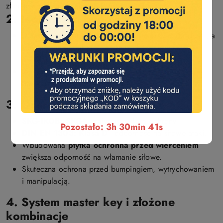
złamania bez oryginalnego klucza.
2. Modularna budowa
Długość bazowa wkładki można dopasować do drzwi, a
konstrukcja modułowa umożliwia łatwą wymianę i
przedłużanie elementów w standardzie co 5 mm.
Kompatybilność z drzwiami różnych grubości i typów
bez konieczności zmiany kluczy.
3. Ochrona mechaniczna
SKG-IKOB: SKG
* - najwyższa klasa ochrony.
Pozostało: 3h 30min 40s
DIN EN 1303: Klasa D
- odporność na siłowe ataki.
Wbudowana
płytka ochronna przed wierceniem
zwiększa odporność na włamanie siłowe.
Skuteczna ochrona przed bumpingiem, wytrychowaniem
i manipulacją.
4. System master key i złożone
kombinacje