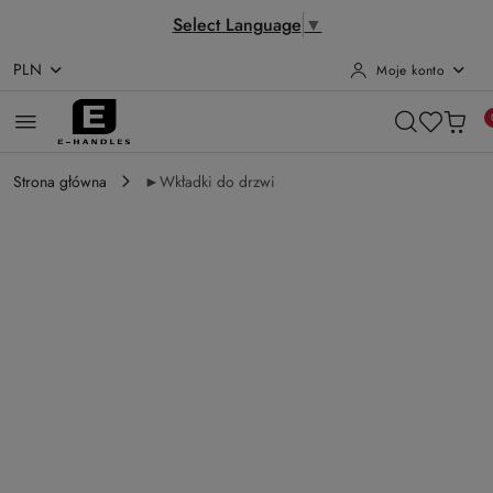
Select Language
▼
PLN
Moje konto
Przejdź do treści głównej
Przejdź do wyszukiwarki
Przejdź do moje konto
Przejdź do menu głównego
Przejdź do opisu produktu
Przejdź do stopki
Strona główna
►Wkładki do drzwi