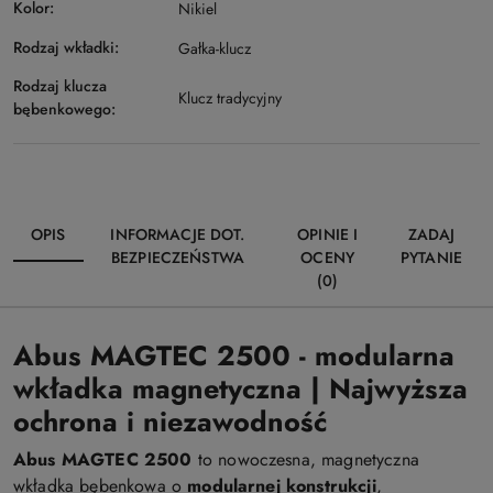
Kolor:
Nikiel
Rodzaj wkładki:
Gałka-klucz
Rodzaj klucza
Klucz tradycyjny
bębenkowego:
OPIS
INFORMACJE DOT.
OPINIE I
ZADAJ
BEZPIECZEŃSTWA
OCENY
PYTANIE
(0)
Abus MAGTEC 2500 - modularna
wkładka magnetyczna | Najwyższa
ochrona i niezawodność
Abus MAGTEC 2500
to nowoczesna, magnetyczna
wkładka bębenkowa o
modularnej konstrukcji
,