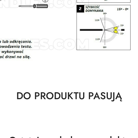
Produkty
DO PRODUKTU PASUJĄ
o
statusie: