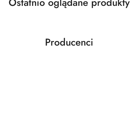
Produkty
Ostatnio oglądane produkty
o
statusie:
Producenci
ABLOY
ABUS
AGAS
AGB