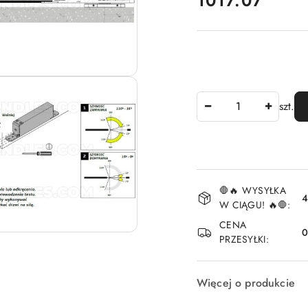
1017.07
Ilość
szt.
Dostępność
🛑🔥 WYSYŁKA
i
4
W CIĄGU! 🔥🛑:
dostawa
CENA
PRZESYŁKI:
Więcej o produkcie