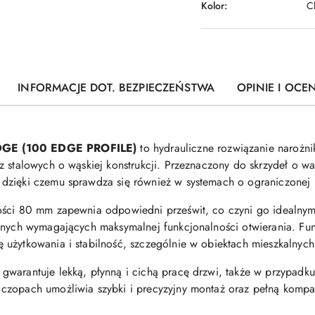
Kolor:
C
INFORMACJE DOT. BEZPIECZEŃSTWA
OPINIE I OCEN
EDGE (100 EDGE PROFILE)
to hydrauliczne rozwiązanie narożn
z stalowych o wąskiej konstrukcji. Przeznaczony do skrzydeł o 
dzięki czemu sprawdza się również w systemach o ograniczonej 
ości 80 mm zapewnia odpowiedni prześwit, co czyni go idealny
znych wymagających maksymalnej funkcjonalności otwierania. Fun
użytkowania i stabilność, szczególnie w obiektach mieszkalnych
warantuje lekką, płynną i cichą pracę drzwi, także w przypadku
czopach umożliwia szybki i precyzyjny montaż oraz pełną kompat