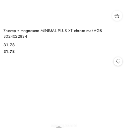
Zaczep z magnesem MINIMAL PLUS XT chrom mat AGB
B024022834
Cena:
31.78
Cena:
31.78