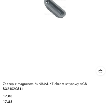
Zaczep z magnesem MINIMAL XT chrom satynowy AGB
B024020544
Cena:
17.88
Cena:
17.88