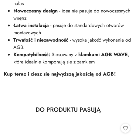
hałas
Nowoczesny design
- idealnie pasuje do nowoczesnych
wnętrz
Łatwa instalacja
- pasuje do standardowych otworów
montażowych
Trwałość i niezawodność
- wysoka jakość wykonania od
AGB.
Kompatybilność:
Stosowany z
klamkami AGB WAVE
,
które idealnie komponują się z zamkiem
Kup teraz i ciesz się najwyższą jakością od AGB!
Produkty
DO PRODUKTU PASUJĄ
Pomiń karuzelę produktów
o
statusie: