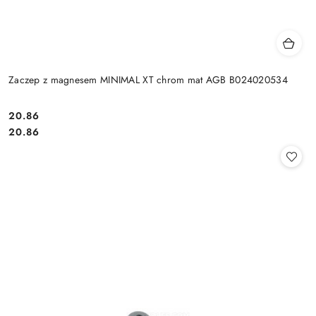
Zaczep z magnesem MINIMAL XT chrom mat AGB B024020534
Cena:
20.86
Cena:
20.86