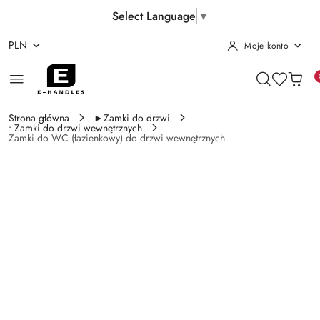
Select Language
▼
PLN
Moje konto
Przejdź do treści głównej
Przejdź do wyszukiwarki
Przejdź do moje konto
Przejdź do menu głównego
Przejdź do opisu produktu
Przejdź do stopki
Strona główna
►Zamki do drzwi
• Zamki do drzwi wewnętrznych
Zamki do WC (łazienkowy) do drzwi wewnętrznych