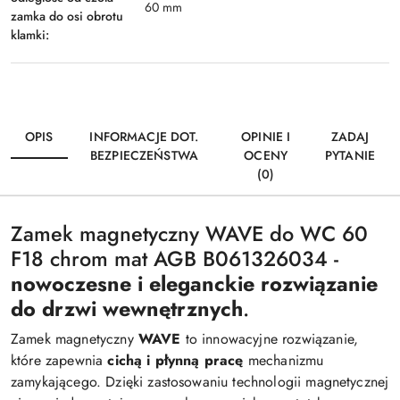
60 mm
zamka do osi obrotu
klamki:
OPIS
INFORMACJE DOT.
OPINIE I
ZADAJ
BEZPIECZEŃSTWA
OCENY
PYTANIE
(0)
Zamek magnetyczny WAVE do WC 60
F18 chrom mat AGB
B061326034
-
nowoczesne i eleganckie rozwiązanie
do drzwi wewnętrznych
.
Zamek magnetyczny
WAVE
to innowacyjne rozwiązanie,
które zapewnia
cichą i płynną pracę
mechanizmu
zamykającego. Dzięki zastosowaniu technologii magnetycznej