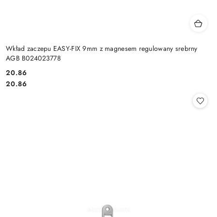
Wkład zaczepu EASY-FIX 9mm z magnesem regulowany srebrny
AGB B024023778
Cena:
20.86
Cena:
20.86