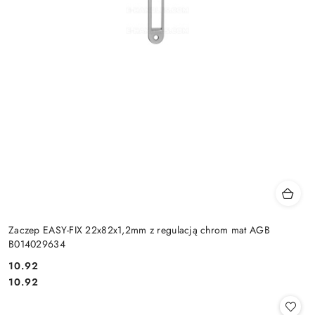
Zaczep EASY-FIX 22x82x1,2mm z regulacją chrom mat AGB
B014029634
Cena:
10.92
Cena:
10.92