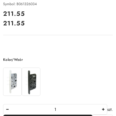
Symbol:
B061326034
cena:
211.55
211.55
Cena:
Wariant
Kolor/Wzór
Ilość
szt.