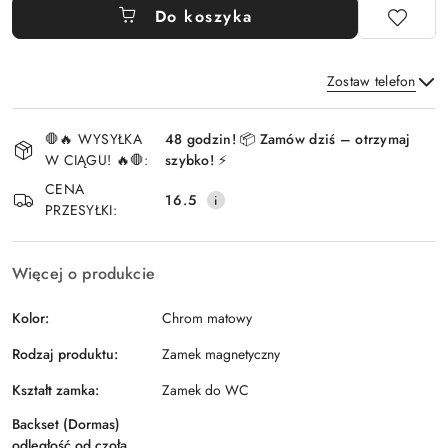
Do koszyka
Zostaw telefon
Dostępność
🛑🔥 WYSYŁKA
48 godzin! 📦 Zamów dziś – otrzymaj
i
W CIĄGU! 🔥🛑:
szybko! ⚡
Wyślij
dostawa
CENA
16.5
PRZESYŁKI:
Więcej o produkcie
Kolor:
Chrom matowy
Rodzaj produktu:
Zamek magnetyczny
Kształt zamka:
Zamek do WC
Backset (Dormas)
odległość od czoła