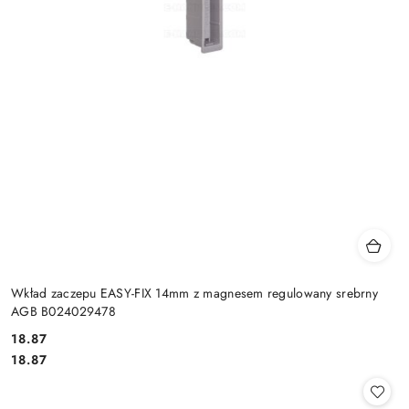
Wkład zaczepu EASY-FIX 14mm z magnesem regulowany srebrny
AGB B024029478
Cena:
18.87
Cena:
18.87