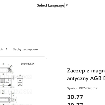
Select Language
▼
ch
• Blachy zaczepowe
Zaczep z mag
antyczny AGB
Symbol:
B024020512
cena:
30.77
Cena: