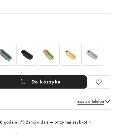
Do koszyka
Zostaw telefon
Wyślij
8 godzin! 📦 Zamów dziś – otrzymaj szybko! ⚡