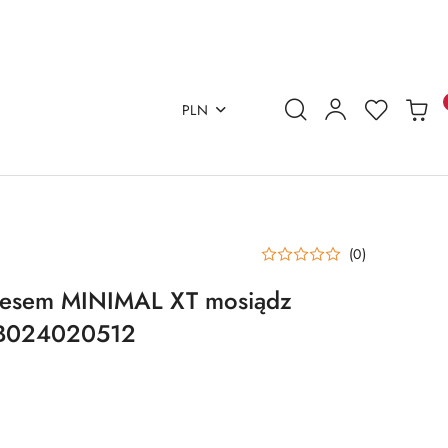
PLN
(0)
nesem MINIMAL XT mosiądz
 B024020512