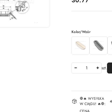
30.77
Wariant
Kolor/Wzór
Ilość
szt.
Dostępność
🛑🔥 WYSYŁKA
i
4
W CIĄGU! 🔥🛑:
dostawa
CENA