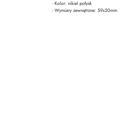
- Kolor: nikiel połysk
- Wymiary zewnętrzne: 59x20mm
Pomiń karuzelę produktów