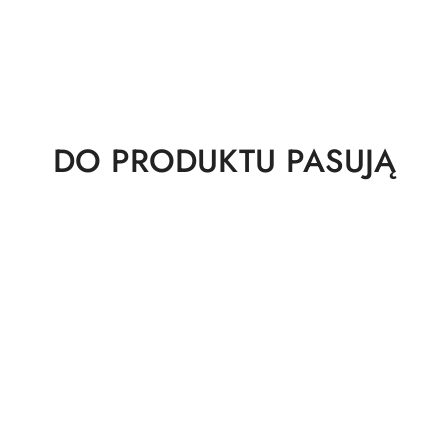
Produkty
DO PRODUKTU PASUJĄ
o
statusie: