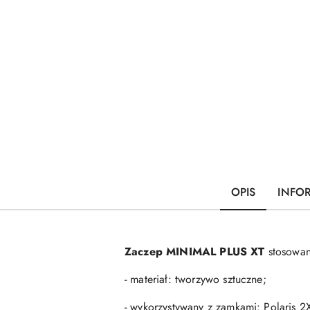
OPIS
INFO
Zaczep MINIMAL PLUS XT
stosowan
- materiał: tworzywo sztuczne;
- wykorzystywany z zamkami: Polaris 2X