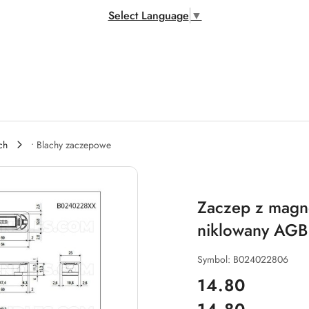
Select Language
▼
ch
• Blachy zaczepowe
Zaczep z mag
niklowany AG
Symbol:
B024022806
cena:
14.80
Cena: