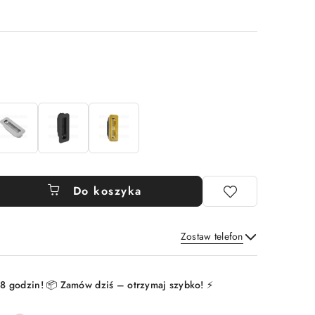
Do koszyka
Zostaw telefon
Wyślij
8 godzin! 📦 Zamów dziś – otrzymaj szybko! ⚡