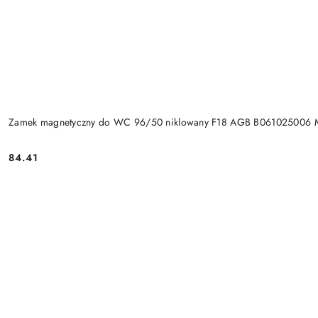
Zamek magnetyczny do WC 96/50 niklowany F18 AGB B061025006 
Cena:
84.41