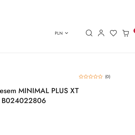
PLN
(0)
nesem MINIMAL PLUS XT
B B024022806