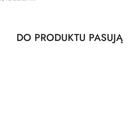
Produkty
DO PRODUKTU PASUJĄ
o
statusie: