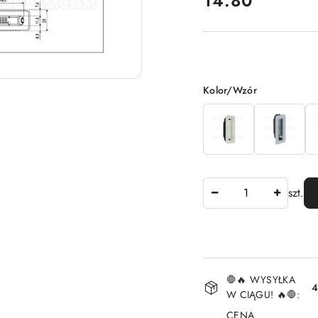
14.80
Wariant
Kolor/Wzór
Ilość
szt.
Dostępność
🛑🔥 WYSYŁKA
i
4
W CIĄGU! 🔥🛑:
dostawa
CENA