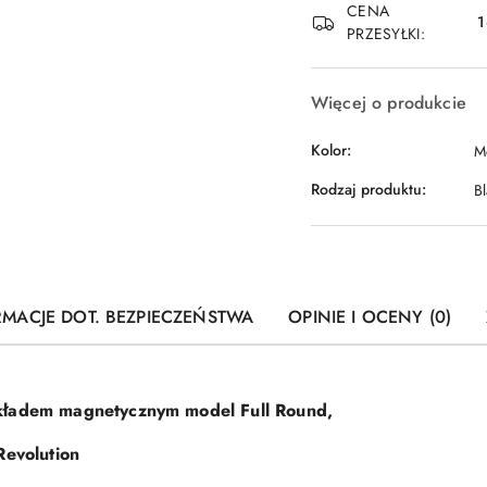
dostawa
CENA
1
PRZESYŁKI:
Więcej o produkcie
Kolor:
M
Rodzaj produktu:
B
RMACJE DOT. BEZPIECZEŃSTWA
OPINIE I OCENY (0)
kładem magnetycznym model Full Round,
Revolution