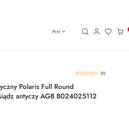
PLN
(0)
czny Polaris Full Round
iądz antyczy AGB B024025112