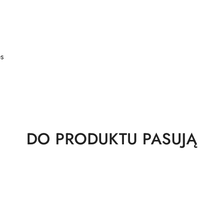
s
Produkty
DO PRODUKTU PASUJĄ
o
statusie: