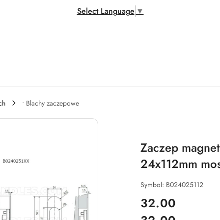
Select Language
▼
ch
• Blachy zaczepowe
Zaczep magnety
24x112mm mos
Symbol:
B024025112
cena:
32.00
Cena: