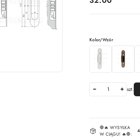
32.00
Wariant
Kolor/Wzór
Ilość
szt.
Dostępność
🛑🔥 WYSYŁKA
i
4
W CIĄGU! 🔥🛑: