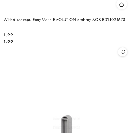
Wkład zaczepu Easy-Matic EVOLUTION srebrny AGB B014021678
Cena:
1.99
Cena:
1.99