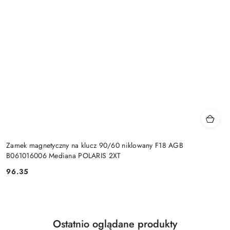
Zamek magnetyczny na klucz 90/60 niklowany F18 AGB
B061016006 Mediana POLARIS 2XT
Cena:
96.35
Produkty
Ostatnio oglądane produkty
Pomiń karuzelę produktów