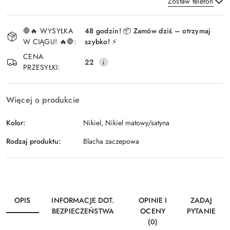
Zostaw telefon
Dostępność
🛑🔥 WYSYŁKA
48 godzin! 📦 Zamów dziś – otrzymaj
i
W CIĄGU! 🔥🛑:
szybko! ⚡
Wyślij
dostawa
CENA
22
PRZESYŁKI:
Więcej o produkcie
Kolor:
Nikiel, Nikiel matowy/satyna
Rodzaj produktu:
Blacha zaczepowa
OPIS
INFORMACJE DOT.
OPINIE I
ZADAJ
BEZPIECZEŃSTWA
OCENY
PYTANIE
(0)