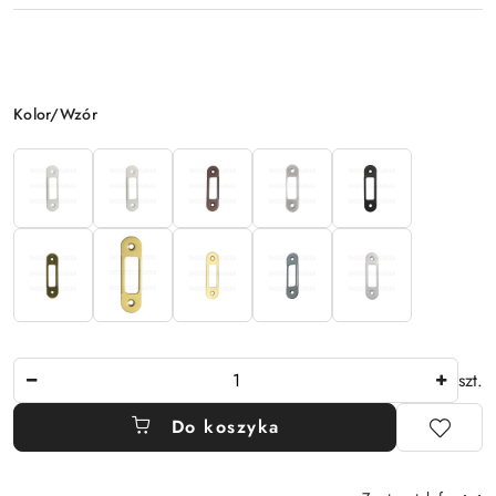
Wariant
Kolor/Wzór
Ilość
szt.
Do koszyka