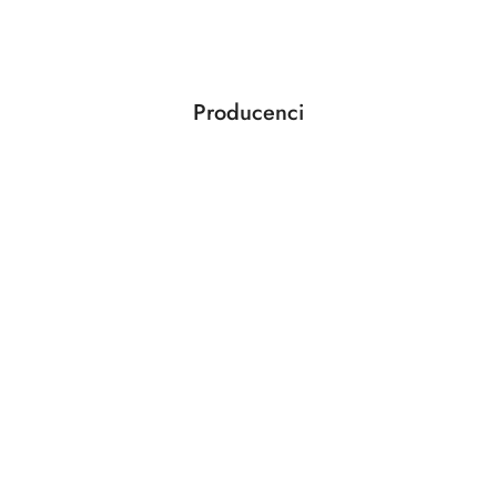
o
statusie:
Producenci
Pomiń karuzelę producentów
ABLOY
ABUS
AGAS
AGB
AMIG