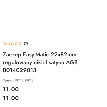
(0)
Zaczep Easy-Matic 22x82mm
regulowany nikiel satyna AGB
B014029013
Symbol:
B014029013
cena:
11.00
11.00
Cena: