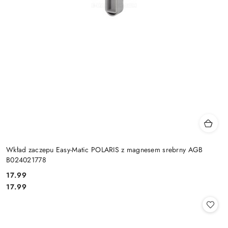
Wkład zaczepu Easy-Matic POLARIS z magnesem srebrny AGB
B024021778
Cena:
17.99
Cena:
17.99