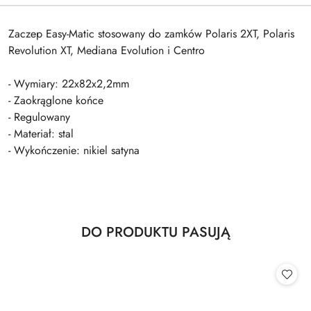
Zaczep Easy-Matic stosowany do zamków Polaris 2XT, Polaris
Revolution XT, Mediana Evolution i Centro
- Wymiary: 22x82x2,2mm
- Zaokrąglone końce
- Regulowany
- Materiał: stal
- Wykończenie: nikiel satyna
Produkty
DO PRODUKTU PASUJĄ
Pomiń karuzelę produktów
o
statusie: