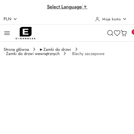
Select Language
▼
PLN
Moje konto
Przejdź do treści głównej
Przejdź do wyszukiwarki
Przejdź do moje konto
Przejdź do menu głównego
Przejdź do opisu produktu
Przejdź do stopki
Strona główna
►Zamki do drzwi
• Zamki do drzwi wewnętrznych
• Blachy zaczepowe