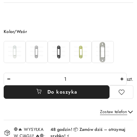
Wariant
Kolor/Wzór
Ilość
szt.
Do koszyka
Zostaw telefon
Dostępność
🛑🔥 WYSYŁKA
48 godzin! 📦 Zamów dziś – otrzymaj
i
W CIĄGU! 🔥🛑:
szybko! ⚡