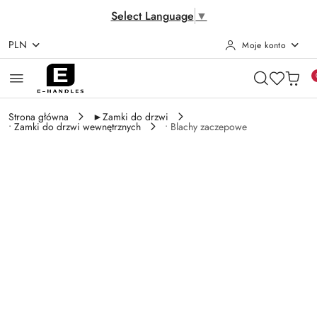
Select Language
▼
PLN
Moje konto
Przejdź do treści głównej
Przejdź do wyszukiwarki
Przejdź do moje konto
Przejdź do menu głównego
Przejdź do opisu produktu
Przejdź do stopki
Strona główna
►Zamki do drzwi
• Zamki do drzwi wewnętrznych
• Blachy zaczepowe