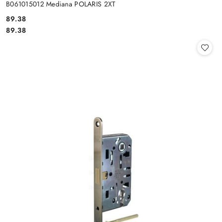
B061015012 Mediana POLARIS 2XT
Cena:
89.38
Cena:
89.38