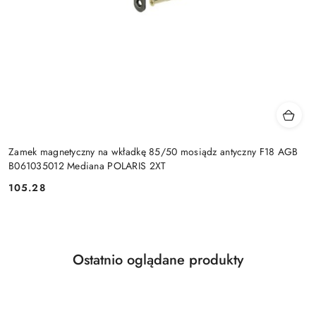
Zamek magnetyczny na wkładkę 85/50 mosiądz antyczny F18 AGB
B061035012 Mediana POLARIS 2XT
Cena:
105.28
Produkty
Ostatnio oglądane produkty
Pomiń karuzelę produktów
o
statusie: