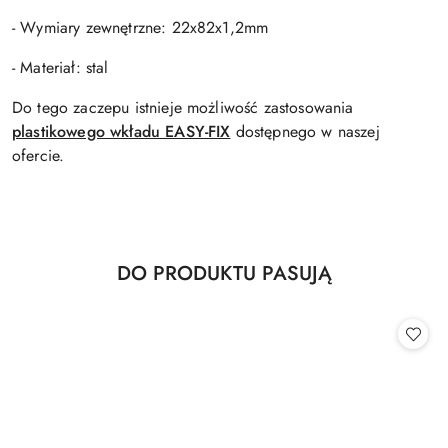
- Wymiary zewnętrzne: 22x82x1,2mm
- Materiał: stal
Do tego zaczepu istnieje możliwość zastosowania
plastikowego wkładu EASY-FIX
dostępnego w naszej
ofercie.
Produkty
DO PRODUKTU PASUJĄ
Pomiń karuzelę produktów
o
statusie: