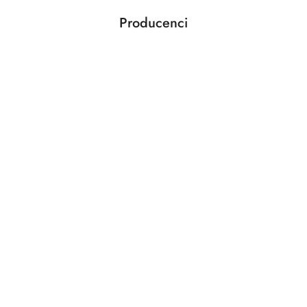
Producenci
Pomiń karuzelę producentów
ABLOY
ABUS
AGAS
AGB
AMIG
ANSELMI