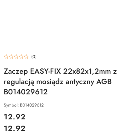
(0)
Zaczep EASY-FIX 22x82x1,2mm z
regulacją mosiądz antyczny AGB
B014029612
Symbol:
B014029612
cena:
12.92
12.92
Cena: