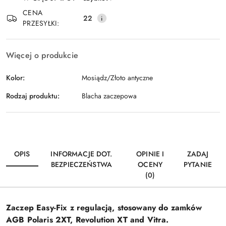
Wyślij
dostawa
CENA
22
PRZESYŁKI:
Więcej o produkcie
Kolor:
Mosiądz/Złoto antyczne
Rodzaj produktu:
Blacha zaczepowa
OPIS
INFORMACJE DOT.
OPINIE I
ZADAJ
BEZPIECZEŃSTWA
OCENY
PYTANIE
(0)
Zaczep Easy-Fix z regulacją, stosowany do zamków
AGB Polaris 2XT, Revolution XT and Vitra.