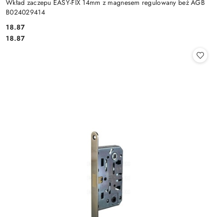
Wkład zaczepu EASY-FIX 14mm z magnesem regulowany beż AGB
B024029414
Cena:
18.87
Cena:
18.87