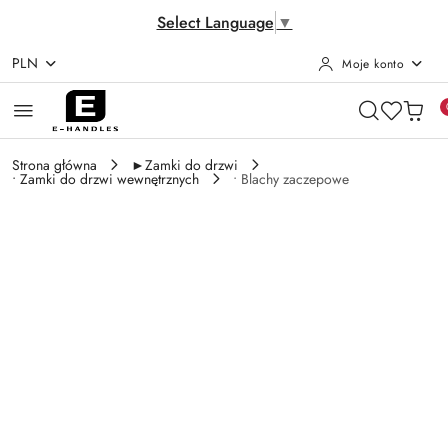
Select Language
▼
PLN
Moje konto
Przejdź do treści głównej
Przejdź do wyszukiwarki
Przejdź do moje konto
Przejdź do menu głównego
Przejdź do opisu produktu
Przejdź do stopki
Strona główna
►Zamki do drzwi
• Zamki do drzwi wewnętrznych
• Blachy zaczepowe