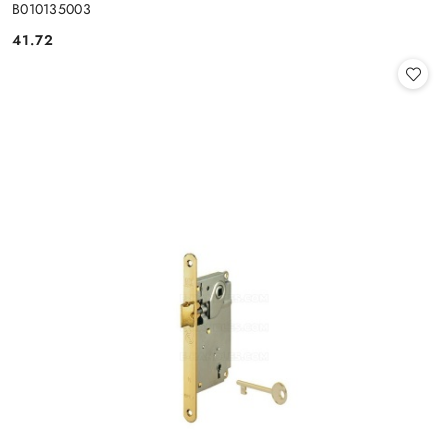
B010135003
Cena:
41.72