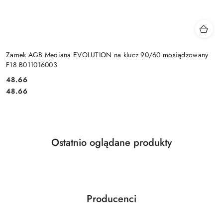
Zamek AGB Mediana EVOLUTION na klucz 90/60 mosiądzowany
F18 B011016003
Cena:
48.66
Cena:
48.66
Produkty
Ostatnio oglądane produkty
Pomiń karuzelę produktów
o
statusie:
Producenci
Pomiń karuzelę producentów