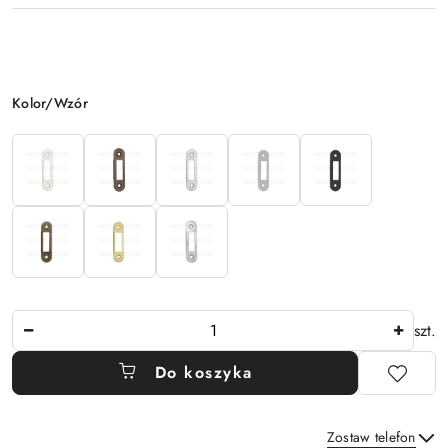
Wariant
Kolor/Wzór
Ilość
szt.
Do koszyka
Zostaw telefon