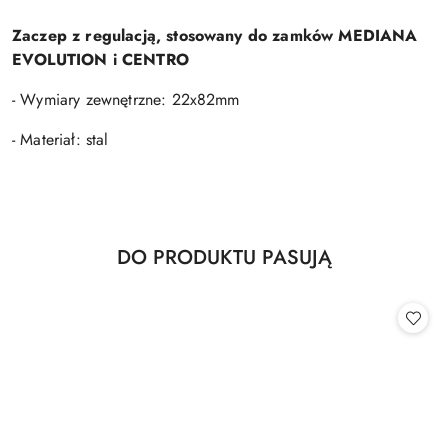
Zaczep z regulacją, stosowany do zamków MEDIANA
EVOLUTION i CENTRO
- Wymiary zewnętrzne: 22x82mm
- Materiał: stal
Produkty
DO PRODUKTU PASUJĄ
Pomiń karuzelę produktów
o
statusie: