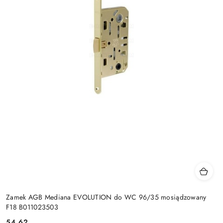
Zamek AGB Mediana EVOLUTION do WC 96/35 mosiądzowany
F18 B011023503
Cena:
54.62