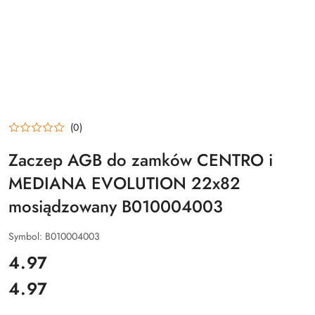
(0)
Zaczep AGB do zamków CENTRO i
MEDIANA EVOLUTION 22x82
mosiądzowany B010004003
Symbol:
B010004003
cena:
4.97
4.97
Cena: