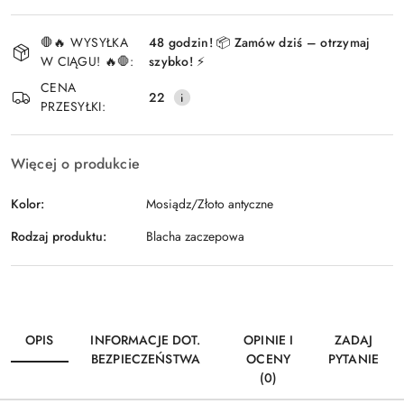
Dostępność
🛑🔥 WYSYŁKA
48 godzin! 📦 Zamów dziś – otrzymaj
i
W CIĄGU! 🔥🛑:
szybko! ⚡
Wyślij
dostawa
CENA
22
PRZESYŁKI:
Więcej o produkcie
Kolor:
Mosiądz/Złoto antyczne
Rodzaj produktu:
Blacha zaczepowa
OPIS
INFORMACJE DOT.
OPINIE I
ZADAJ
BEZPIECZEŃSTWA
OCENY
PYTANIE
(0)