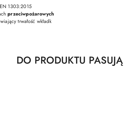
- EN 1303:2015
ach
przeciwpożarowych
awiający trwałość wkładk
Produkty
DO PRODUKTU PASUJĄ
o
statusie: