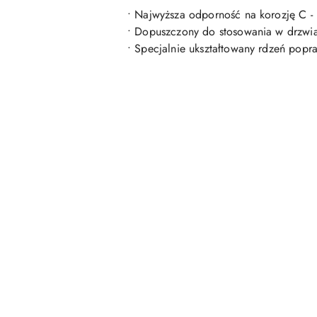
• Najwyższa odporność na korozję C 
• Dopuszczony do stosowania w drzwi
• Specjalnie ukształtowany rdzeń popr
Pomiń karuzelę produktów