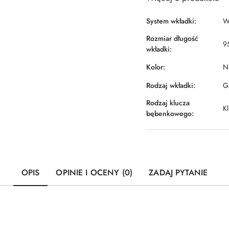
System wkładki:
W
Rozmiar długość
9
wkładki:
Kolor:
Ni
Rodzaj wkładki:
Ga
Rodzaj klucza
Kl
bębenkowego:
OPIS
OPINIE I OCENY (0)
ZADAJ PYTANIE