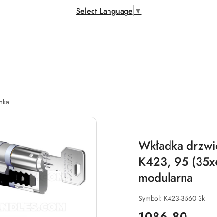
Select Language
▼
amka
Wkładka drzwi
K423, 95 (35x6
modularna
Symbol:
K423-3560 3k
cena:
1086.80