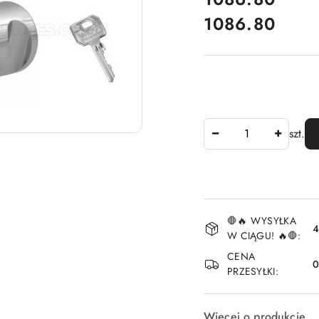
1086.80
Cena:
Ilość
szt.
Dostępność
🛑🔥 WYSYŁKA
i
4
W CIĄGU! 🔥🛑:
dostawa
CENA
PRZESYŁKI:
Więcej o produkcie