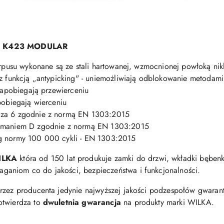
ss K423 MODULAR
korpusu wykonane są ze stali hartowanej, wzmocnionej powłoką ni
 z funkcją „antypicking" - uniemożliwiają odblokowanie metodami
 zapobiegają przewierceniu
pobiegają wierceniu
cza 6 zgodnie z normą EN 1303:2015
łamaniem D zgodnie z normą EN 1303:2015
ug normy 100 000 cykli - EN 1303:2015
ILKA
która od 150 lat produkuje zamki do drzwi, wkładki bęben
aniom co do jakości, bezpieczeństwa i funkcjonalności.
przez producenta jedynie najwyższej jakości podzespołów gwaran
otwierdza to
dwuletnia gwarancja
na produkty marki WILKA.