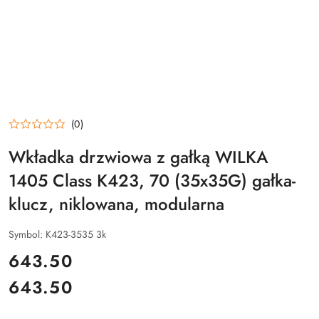
(0)
Wkładka drzwiowa z gałką WILKA
1405 Class K423, 70 (35x35G) gałka-
klucz, niklowana, modularna
Symbol:
K423-3535 3k
cena:
643.50
643.50
Cena: