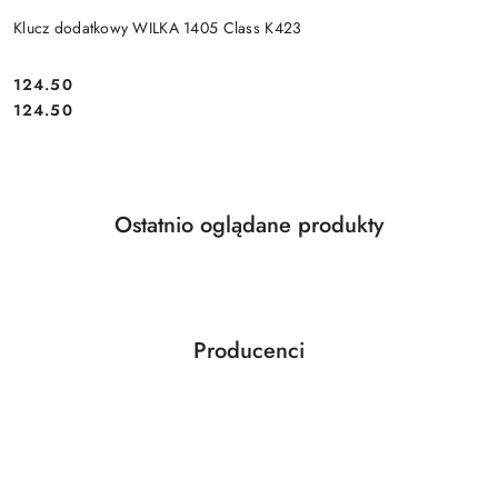
Klucz dodatkowy WILKA 1405 Class K423
Cena:
124.50
Cena:
124.50
Produkty
Ostatnio oglądane produkty
Pomiń karuzelę produktów
o
statusie:
Producenci
Pomiń karuzelę producentów
ABLOY