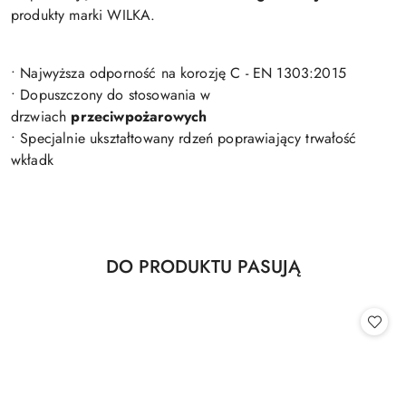
produkty marki WILKA.
• Najwyższa odporność na korozję C - EN 1303:2015
• Dopuszczony do stosowania w
drzwiach
przeciwpożarowych
• Specjalnie ukształtowany rdzeń poprawiający trwałość
wkładk
Produkty
DO PRODUKTU PASUJĄ
Pomiń karuzelę produktów
o
statusie: