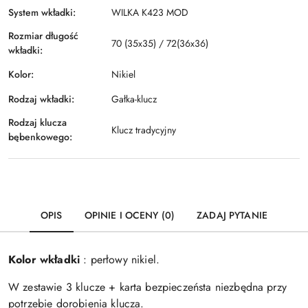
System wkładki:
WILKA K423 MOD
Rozmiar długość
70 (35x35) / 72(36x36)
wkładki:
Kolor:
Nikiel
Rodzaj wkładki:
Gałka-klucz
Rodzaj klucza
Klucz tradycyjny
bębenkowego:
OPIS
OPINIE I OCENY (0)
ZADAJ PYTANIE
Kolor wkładki
: perłowy nikiel.
W zestawie 3 klucze + karta bezpieczeństa niezbędna przy
potrzebie dorobienia klucza.