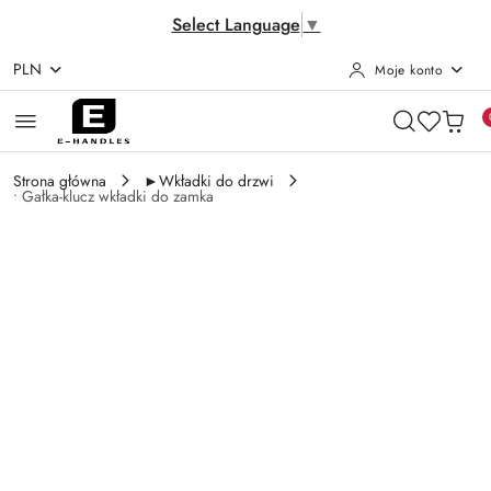
Select Language
▼
PLN
Moje konto
Przejdź do treści głównej
Przejdź do wyszukiwarki
Przejdź do moje konto
Przejdź do menu głównego
Przejdź do opisu produktu
Przejdź do stopki
Strona główna
►Wkładki do drzwi
• Gałka-klucz wkładki do zamka