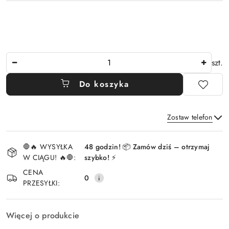
Ilość
szt.
Do koszyka
Zostaw telefon
Dostępność
🛑🔥 WYSYŁKA
48 godzin! 📦 Zamów dziś – otrzymaj
i
W CIĄGU! 🔥🛑:
szybko! ⚡
Wyślij
dostawa
CENA
0
PRZESYŁKI:
Więcej o produkcie