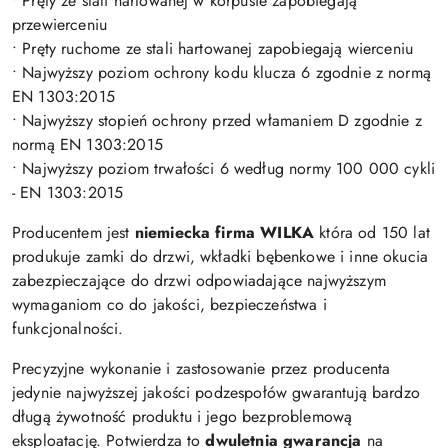
• Pręty ze stali hartowanej w korpusie zapobiegają
przewierceniu
• Pręty ruchome ze stali hartowanej zapobiegają wierceniu
• Najwyższy poziom ochrony kodu klucza 6 zgodnie z normą
EN 1303:2015
• Najwyższy stopień ochrony przed włamaniem D zgodnie z
normą EN 1303:2015
• Najwyższy poziom trwałości 6 według normy 100 000 cykli
- EN 1303:2015
Producentem jest
niemiecka firma WILKA
która od 150 lat
produkuje zamki do drzwi, wkładki bębenkowe i inne okucia
zabezpieczające do drzwi odpowiadające najwyższym
wymaganiom co do jakości, bezpieczeństwa i
funkcjonalności.
Precyzyjne wykonanie i zastosowanie przez producenta
jedynie najwyższej jakości podzespołów gwarantują bardzo
długą żywotność produktu i jego bezproblemową
eksploatację. Potwierdza to
dwuletnia gwarancja
na