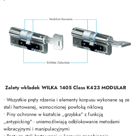
Zalety wkładek WILKA 1405 Class K423 MODULAR
• Wszystkie pręty rdzenia i elementy korpusu wykonane są ze
stali hartowanej, wzmocnionej powłoką niklową
• Piny ochronne w kształcie „grzybka" z funkcją
„antypicking" - uniemożliwiają odblokowanie metodami
wibracyjnymi i manipulacyjnymi