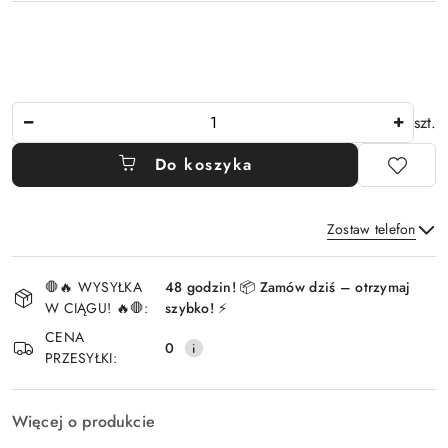
Ilość
szt.
Do koszyka
Zostaw telefon
Dostępność
🛑🔥 WYSYŁKA
48 godzin! 📦 Zamów dziś – otrzymaj
i
W CIĄGU! 🔥🛑:
szybko! ⚡
Wyślij
dostawa
CENA
0
PRZESYŁKI:
Więcej o produkcie