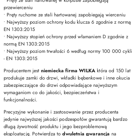
• Pręty ze stali hartowanej w korpusie zapobiegają
przewierceniu
• Pręty ruchome ze stali hartowanej zapobiegają wierceniu
• Najwyższy poziom ochrony kodu klucza 6 zgodnie z normą
EN 1303:2015
• Najwyższy stopień ochrony przed włamaniem D zgodnie z
normą EN 1303:2015
• Najwyższy poziom trwałości 6 według normy 100 000 cykli
- EN 1303:2015
Producentem jest
niemiecka firma WILKA
która od 150 lat
produkuje zamki do drzwi, wkładki bębenkowe i inne okucia
zabezpieczające do drzwi odpowiadające najwyższym
wymaganiom co do jakości, bezpieczeństwa i
funkcjonalności.
Precyzyjne wykonanie i zastosowanie przez producenta
jedynie najwyższej jakości podzespołów gwarantują bardzo
długą żywotność produktu i jego bezproblemową
eksploatację. Potwierdza to
dwuletnia gwarancja
na