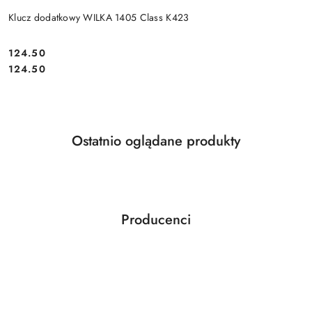
Klucz dodatkowy WILKA 1405 Class K423
Cena:
124.50
Cena:
124.50
Produkty
Ostatnio oglądane produkty
Pomiń karuzelę produktów
o
statusie:
Producenci
Pomiń karuzelę producentów
ABLOY