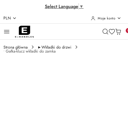
Select Language
▼
PLN
Moje konto
Przejdź do treści głównej
Przejdź do wyszukiwarki
Przejdź do moje konto
Przejdź do menu głównego
Przejdź do opisu produktu
Przejdź do stopki
Strona główna
►Wkładki do drzwi
• Gałka-klucz wkładki do zamka