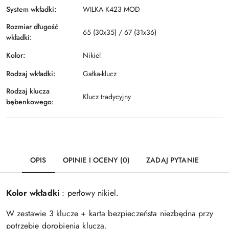
System wkładki:
WILKA K423 MOD
Rozmiar długość
65 (30x35) / 67 (31x36)
wkładki:
Kolor:
Nikiel
Rodzaj wkładki:
Gałka-klucz
Rodzaj klucza
Klucz tradycyjny
bębenkowego:
OPIS
OPINIE I OCENY (0)
ZADAJ PYTANIE
Kolor wkładki
: perłowy nikiel.
W zestawie 3 klucze + karta bezpieczeństa niezbędna przy
potrzebie dorobienia klucza.