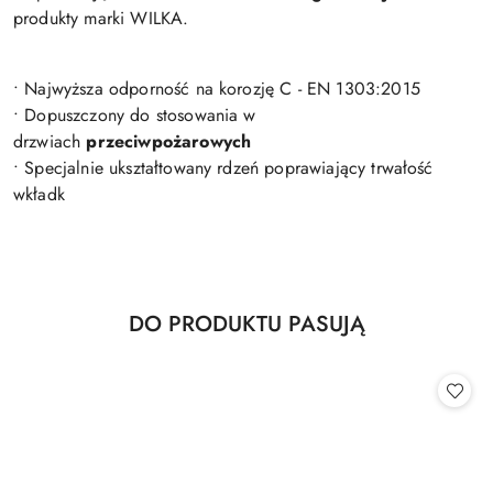
produkty marki WILKA.
• Najwyższa odporność na korozję C - EN 1303:2015
• Dopuszczony do stosowania w
drzwiach
przeciwpożarowych
• Specjalnie ukształtowany rdzeń poprawiający trwałość
wkładk
Produkty
DO PRODUKTU PASUJĄ
Pomiń karuzelę produktów
o
statusie: