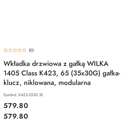
(0)
Wkładka drzwiowa z gałką WILKA
1405 Class K423, 65 (35x30G) gałka-
klucz, niklowana, modularna
Symbol:
K423-3530 3k
cena:
579.80
579.80
Cena: