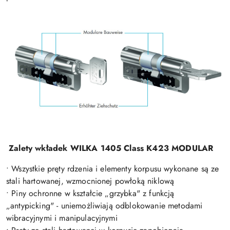
Zalety wkładek WILKA 1405 Class K423 MODULAR
• Wszystkie pręty rdzenia i elementy korpusu wykonane są ze
stali hartowanej, wzmocnionej powłoką niklową
• Piny ochronne w kształcie „grzybka" z funkcją
„antypicking" - uniemożliwiają odblokowanie metodami
wibracyjnymi i manipulacyjnymi