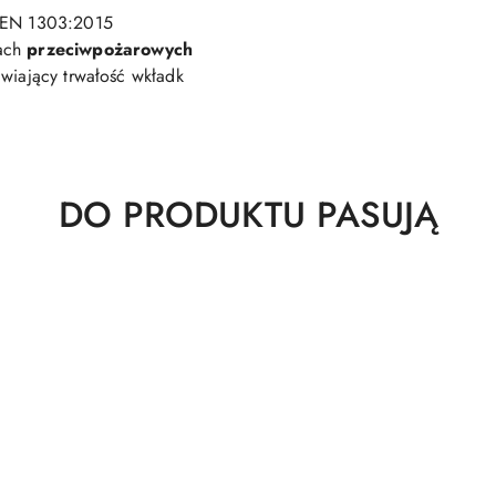
- EN 1303:2015
ach
przeciwpożarowych
awiający trwałość wkładk
Produkty
DO PRODUKTU PASUJĄ
o
statusie: