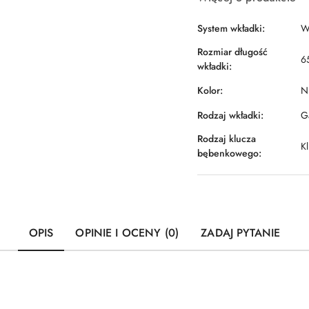
System wkładki:
W
Rozmiar długość
6
wkładki:
Kolor:
Ni
Rodzaj wkładki:
Ga
Rodzaj klucza
Kl
bębenkowego:
OPIS
OPINIE I OCENY (0)
ZADAJ PYTANIE