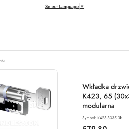
Select Language
▼
amka
Wkładka drzwi
K423, 65 (30x3
modularna
Symbol:
K423-3035 3k
cena:
579.80