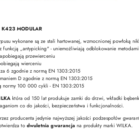
ss K423 MODULAR
korpusu wykonane są ze stali hartowanej, wzmocnionej powłoką ni
 z funkcją „antypicking" - uniemożliwiają odblokowanie metodami
 zapobiegają przewierceniu
pobiegają wierceniu
cza 6 zgodnie z normą EN 1303:2015
łamaniem D zgodnie z normą EN 1303:2015
ug normy 100 000 cykli - EN 1303:2015
ILKA
która od 150 lat produkuje zamki do drzwi, wkładki bęben
aniom co do jakości, bezpieczeństwa i funkcjonalności.
przez producenta jedynie najwyższej jakości podzespołów gwaran
otwierdza to
dwuletnia gwarancja
na produkty marki WILKA.