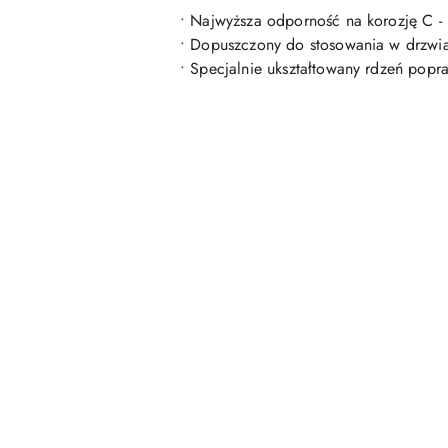
• Najwyższa odporność na korozję C 
• Dopuszczony do stosowania w drzwi
• Specjalnie ukształtowany rdzeń popr
Pomiń karuzelę produktów