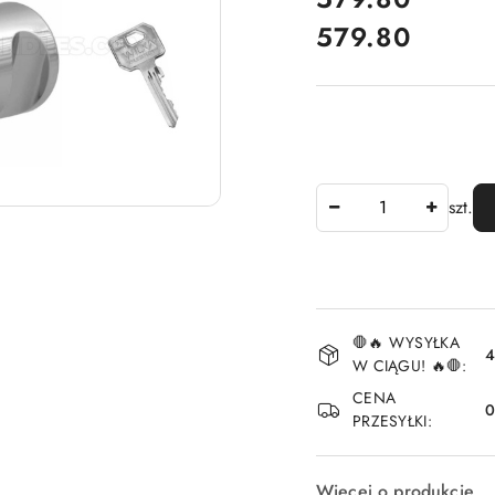
579.80
Cena:
Ilość
szt.
Dostępność
🛑🔥 WYSYŁKA
i
4
W CIĄGU! 🔥🛑:
dostawa
CENA
PRZESYŁKI:
Więcej o produkcie