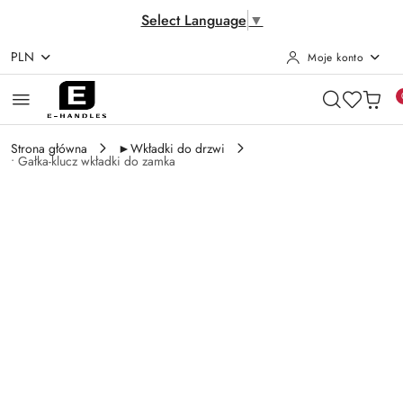
Select Language
▼
PLN
Moje konto
Przejdź do treści głównej
Przejdź do wyszukiwarki
Przejdź do moje konto
Przejdź do menu głównego
Przejdź do opisu produktu
Przejdź do stopki
Strona główna
►Wkładki do drzwi
• Gałka-klucz wkładki do zamka