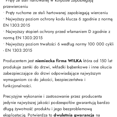
• Pręty ze stali hartowanej w korpusie zapobiegają
przewierceniu
• Pręty ruchome ze stali hartowanej zapobiegają wierceniu
• Najwyższy poziom ochrony kodu klucza 6 zgodnie z normą
EN 1303:2015
• Najwyższy stopień ochrony przed włamaniem D zgodnie z
normą EN 1303:2015
• Najwyższy poziom trwałości 6 według normy 100 000 cykli
- EN 1303:2015
Producentem jest
niemiecka firma WILKA
która od 150 lat
produkuje zamki do drzwi, wkładki bębenkowe i inne okucia
zabezpieczające do drzwi odpowiadające najwyższym
wymaganiom co do jakości, bezpieczeństwa i
funkcjonalności.
Precyzyjne wykonanie i zastosowanie przez producenta
jedynie najwyższej jakości podzespołów gwarantują bardzo
długą żywotność produktu i jego bezproblemową
eksploatację. Potwierdza to
dwuletnia gwarancja
na