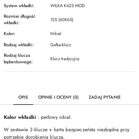
System wkładki:
WILKA K423 MOD
Rozmiar długość
125 (60X65)
wkładki:
Kolor:
Nikiel
Rodzaj wkładki:
Gałka-klucz
Rodzaj klucza
Klucz tradycyjny
bębenkowego:
OPIS
OPINIE I OCENY (0)
ZADAJ PYTANIE
Kolor wkładki
: perłowy nikiel.
W zestawie 3 klucze + karta bezpieczeństa niezbędna przy
potrzebie dorobienia klucza.