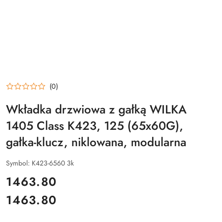
(0)
Wkładka drzwiowa z gałką WILKA
1405 Class K423, 125 (65x60G),
gałka-klucz, niklowana, modularna
Symbol:
K423-6560 3k
cena:
1463.80
1463.80
Cena: