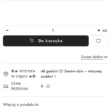
Ilość
szt.
Do koszyka
Zostaw telefon
Dostępność
🛑🔥 WYSYŁKA
48 godzin! 📦 Zamów dziś – otrzymaj
i
W CIĄGU! 🔥🛑:
szybko! ⚡
Wyślij
dostawa
CENA
0
PRZESYŁKI:
Więcej o produkcie