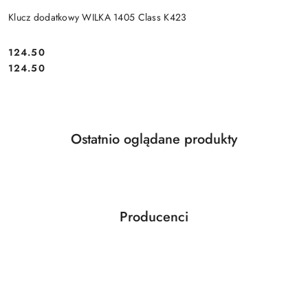
Klucz dodatkowy WILKA 1405 Class K423
Cena:
124.50
Cena:
124.50
Produkty
Ostatnio oglądane produkty
Pomiń karuzelę produktów
o
statusie:
Producenci
Pomiń karuzelę producentów
ABLOY