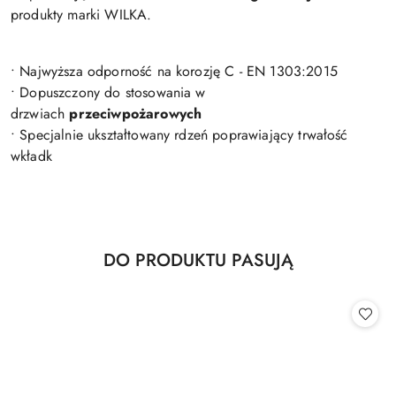
produkty marki WILKA.
• Najwyższa odporność na korozję C - EN 1303:2015
• Dopuszczony do stosowania w
drzwiach
przeciwpożarowych
• Specjalnie ukształtowany rdzeń poprawiający trwałość
wkładk
Produkty
DO PRODUKTU PASUJĄ
Pomiń karuzelę produktów
o
statusie: