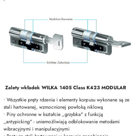
Zalety wkładek WILKA 1405 Class K423 MODULAR
• Wszystkie pręty rdzenia i elementy korpusu wykonane są ze
stali hartowanej, wzmocnionej powłoką niklową
• Piny ochronne w kształcie „grzybka" z funkcją
„antypicking" - uniemożliwiają odblokowanie metodami
wibracyjnymi i manipulacyjnymi