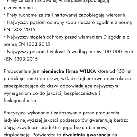
• Pręty ze stali hartowanej w korpusie zapobiegają
przewierceniu
• Pręty ruchome ze stali hartowanej zapobiegają wierceniu
• Najwyższy poziom ochrony kodu klucza 6 zgodnie z normą
EN 1303:2015
• Najwyższy stopień ochrony przed włamaniem D zgodnie z
normą EN 1303:2015
• Najwyższy poziom trwałości 6 według normy 100 000 cykli
- EN 1303:2015
Producentem jest
niemiecka firma WILKA
która od 150 lat
produkuje zamki do drzwi, wkładki bębenkowe i inne okucia
zabezpieczające do drzwi odpowiadające najwyższym
wymaganiom co do jakości, bezpieczeństwa i
funkcjonalności.
Precyzyjne wykonanie i zastosowanie przez producenta
jedynie najwyższej jakości podzespołów gwarantują bardzo
długą żywotność produktu i jego bezproblemową
eksploatację. Potwierdza to
dwuletnia gwarancja
na