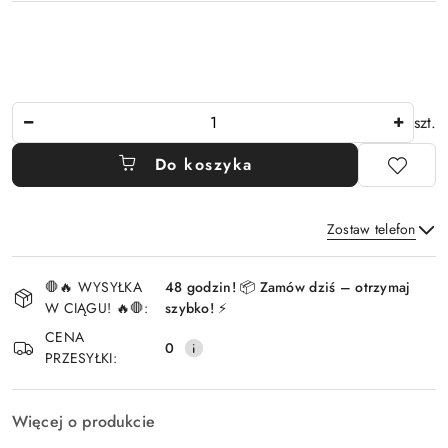
Ilość
szt.
Do koszyka
Zostaw telefon
Dostępność
🛑🔥 WYSYŁKA
48 godzin! 📦 Zamów dziś – otrzymaj
i
W CIĄGU! 🔥🛑:
szybko! ⚡
Wyślij
dostawa
CENA
0
PRZESYŁKI:
Więcej o produkcie