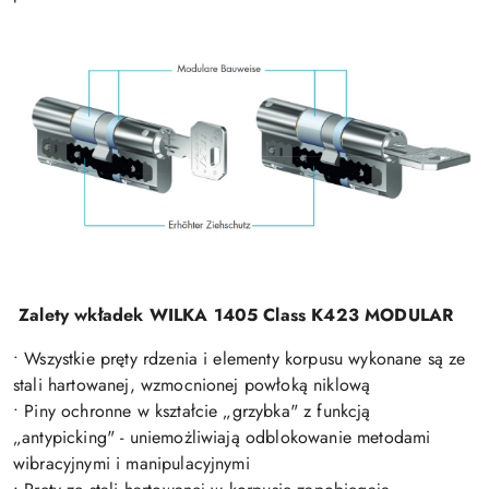
Zalety wkładek WILKA 1405 Class K423 MODULAR
• Wszystkie pręty rdzenia i elementy korpusu wykonane są ze
stali hartowanej, wzmocnionej powłoką niklową
• Piny ochronne w kształcie „grzybka" z funkcją
„antypicking" - uniemożliwiają odblokowanie metodami
wibracyjnymi i manipulacyjnymi