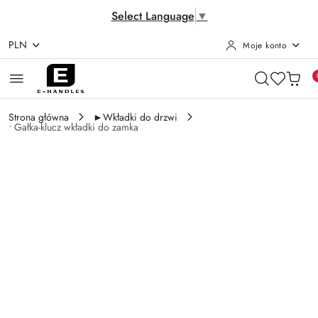
Select Language
▼
PLN
Moje konto
Przejdź do treści głównej
Przejdź do wyszukiwarki
Przejdź do moje konto
Przejdź do menu głównego
Przejdź do opisu produktu
Przejdź do stopki
Strona główna
►Wkładki do drzwi
• Gałka-klucz wkładki do zamka