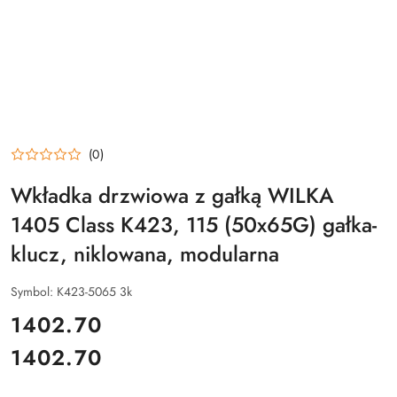
(0)
Wkładka drzwiowa z gałką WILKA
1405 Class K423, 115 (50x65G) gałka-
klucz, niklowana, modularna
Symbol:
K423-5065 3k
cena:
1402.70
1402.70
Cena: