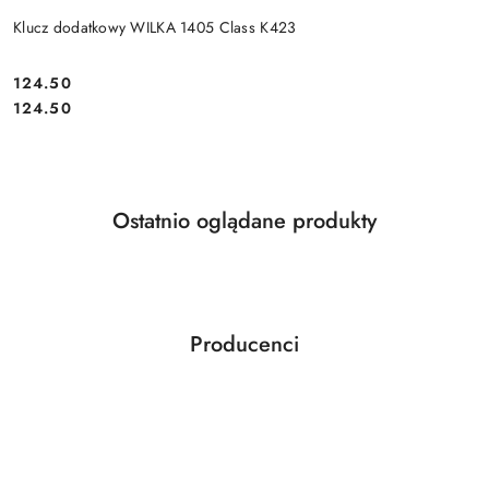
Klucz dodatkowy WILKA 1405 Class K423
Cena:
124.50
Cena:
124.50
Produkty
Ostatnio oglądane produkty
Pomiń karuzelę produktów
o
statusie:
Producenci
Pomiń karuzelę producentów
ABLOY