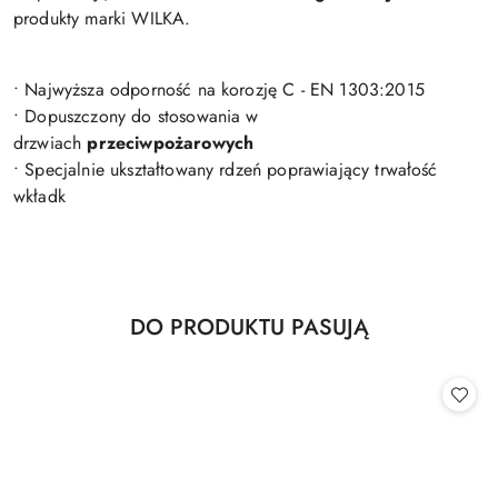
produkty marki WILKA.
• Najwyższa odporność na korozję C - EN 1303:2015
• Dopuszczony do stosowania w
drzwiach
przeciwpożarowych
• Specjalnie ukształtowany rdzeń poprawiający trwałość
wkładk
Produkty
DO PRODUKTU PASUJĄ
Pomiń karuzelę produktów
o
statusie: