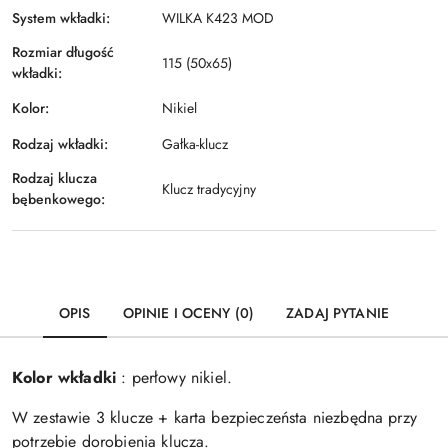
System wkładki:
WILKA K423 MOD
Rozmiar długość
115 (50x65)
wkładki:
Kolor:
Nikiel
Rodzaj wkładki:
Gałka-klucz
Rodzaj klucza
Klucz tradycyjny
bębenkowego:
OPIS
OPINIE I OCENY (0)
ZADAJ PYTANIE
Kolor wkładki
: perłowy nikiel.
W zestawie 3 klucze + karta bezpieczeństa niezbędna przy
potrzebie dorobienia klucza.