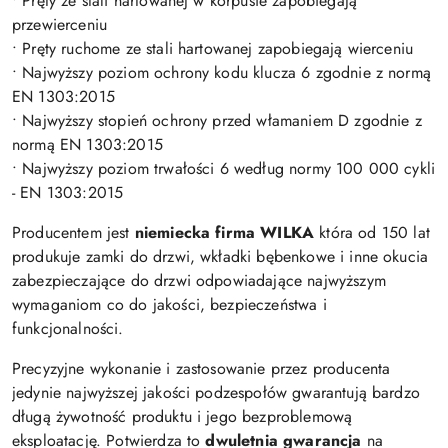
• Pręty ze stali hartowanej w korpusie zapobiegają
przewierceniu
• Pręty ruchome ze stali hartowanej zapobiegają wierceniu
• Najwyższy poziom ochrony kodu klucza 6 zgodnie z normą
EN 1303:2015
• Najwyższy stopień ochrony przed włamaniem D zgodnie z
normą EN 1303:2015
• Najwyższy poziom trwałości 6 według normy 100 000 cykli
- EN 1303:2015
Producentem jest
niemiecka firma WILKA
która od 150 lat
produkuje zamki do drzwi, wkładki bębenkowe i inne okucia
zabezpieczające do drzwi odpowiadające najwyższym
wymaganiom co do jakości, bezpieczeństwa i
funkcjonalności.
Precyzyjne wykonanie i zastosowanie przez producenta
jedynie najwyższej jakości podzespołów gwarantują bardzo
długą żywotność produktu i jego bezproblemową
eksploatację. Potwierdza to
dwuletnia gwarancja
na