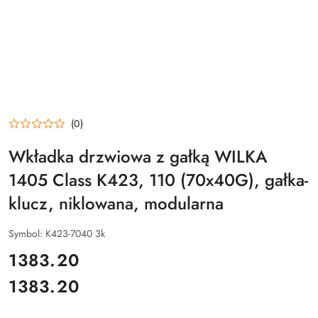
(0)
Wkładka drzwiowa z gałką WILKA
1405 Class K423, 110 (70x40G), gałka-
klucz, niklowana, modularna
Symbol:
K423-7040 3k
cena:
1383.20
1383.20
Cena: