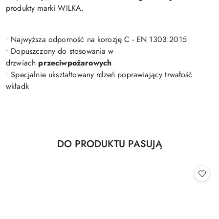
produkty marki WILKA.
• Najwyższa odporność na korozję C - EN 1303:2015
• Dopuszczony do stosowania w
drzwiach
przeciwpożarowych
• Specjalnie ukształtowany rdzeń poprawiający trwałość
wkładk
Produkty
DO PRODUKTU PASUJĄ
Pomiń karuzelę produktów
o
statusie: