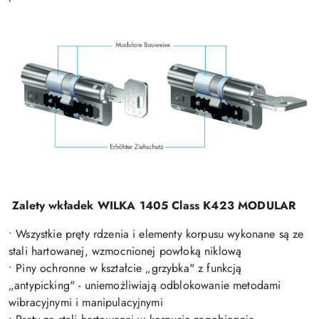
Zalety wkładek WILKA 1405 Class K423 MODULAR
• Wszystkie pręty rdzenia i elementy korpusu wykonane są ze
stali hartowanej, wzmocnionej powłoką niklową
• Piny ochronne w kształcie „grzybka" z funkcją
„antypicking" - uniemożliwiają odblokowanie metodami
wibracyjnymi i manipulacyjnymi