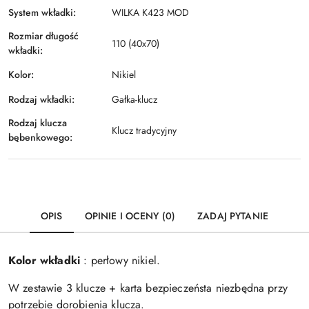
System wkładki:
WILKA K423 MOD
Rozmiar długość
110 (40x70)
wkładki:
Kolor:
Nikiel
Rodzaj wkładki:
Gałka-klucz
Rodzaj klucza
Klucz tradycyjny
bębenkowego:
OPIS
OPINIE I OCENY (0)
ZADAJ PYTANIE
Kolor wkładki
: perłowy nikiel.
W zestawie 3 klucze + karta bezpieczeństa niezbędna przy
potrzebie dorobienia klucza.