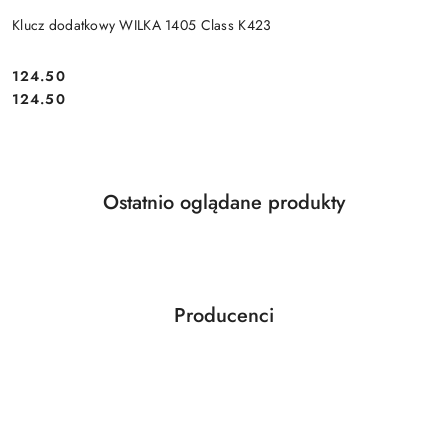
Klucz dodatkowy WILKA 1405 Class K423
Cena:
124.50
Cena:
124.50
Produkty
Ostatnio oglądane produkty
Pomiń karuzelę produktów
o
statusie:
Producenci
Pomiń karuzelę producentów
ABLOY