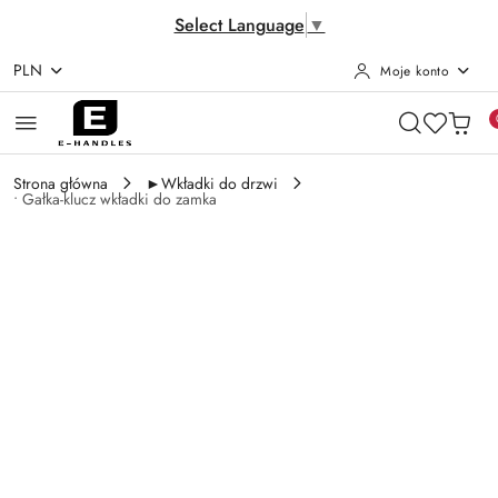
Select Language
▼
PLN
Moje konto
Przejdź do treści głównej
Przejdź do wyszukiwarki
Przejdź do moje konto
Przejdź do menu głównego
Przejdź do opisu produktu
Przejdź do stopki
Strona główna
►Wkładki do drzwi
• Gałka-klucz wkładki do zamka