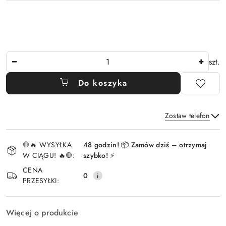
Ilość
szt.
Do koszyka
Zostaw telefon
Dostępność
🛑🔥 WYSYŁKA
48 godzin! 📦 Zamów dziś – otrzymaj
i
W CIĄGU! 🔥🛑:
szybko! ⚡
Wyślij
dostawa
CENA
0
PRZESYŁKI:
Więcej o produkcie