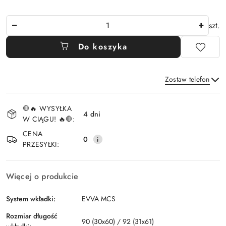
Ilość
szt.
Do koszyka
Zostaw telefon
Dostępność
🛑🔥 WYSYŁKA
i
4 dni
W CIĄGU! 🔥🛑:
Wyślij
dostawa
CENA
0
PRZESYŁKI:
Więcej o produkcie
System wkładki:
EVVA MCS
Rozmiar długość
90 (30x60) / 92 (31x61)