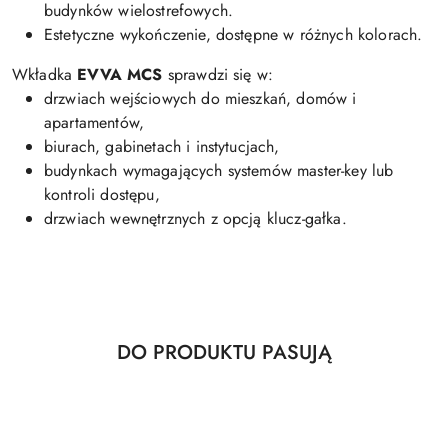
budynków wielostrefowych.
Estetyczne wykończenie, dostępne w różnych kolorach.
Wkładka
EVVA MCS
sprawdzi się w:
drzwiach wejściowych do mieszkań, domów i
apartamentów,
biurach, gabinetach i instytucjach,
budynkach wymagających systemów master-key lub
kontroli dostępu,
drzwiach wewnętrznych z opcją klucz-gałka.
Produkty
DO PRODUKTU PASUJĄ
Pomiń karuzelę produktów
o
statusie: