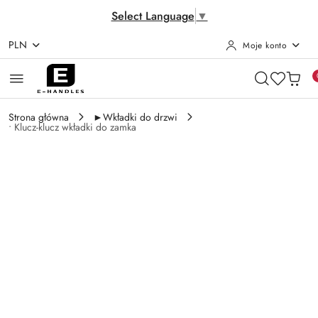
Select Language
▼
PLN
Moje konto
Przejdź do treści głównej
Przejdź do wyszukiwarki
Przejdź do moje konto
Przejdź do menu głównego
Przejdź do opisu produktu
Przejdź do stopki
Strona główna
►Wkładki do drzwi
• Klucz-klucz wkładki do zamka