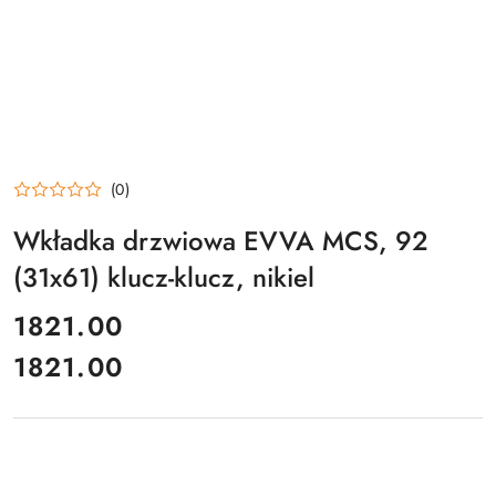
(0)
Wkładka drzwiowa EVVA MCS, 92
(31x61) klucz-klucz, nikiel
cena:
1821.00
1821.00
Cena: