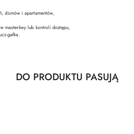
ń, domów i apartamentów,
master-key lub kontroli dostępu,
ucz-gałka.
Produkty
DO PRODUKTU PASUJĄ
o
statusie: