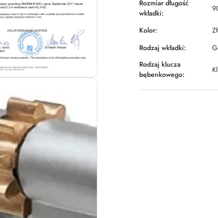
Rozmiar długość
9
wkładki:
Kolor:
Z
Rodzaj wkładki:
Ga
Rodzaj klucza
K
bębenkowego: