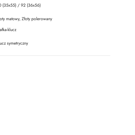
0 (35x55) / 92 (36x56)
łoty matowy, Złoty polerowany
łka-klucz
lucz symetryczny