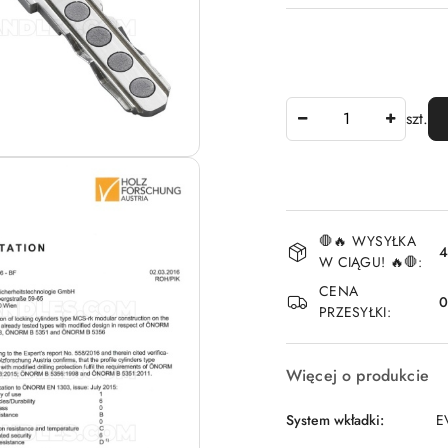
Ilość
szt.
Dostępność
🛑🔥 WYSYŁKA
i
4
W CIĄGU! 🔥🛑:
dostawa
CENA
PRZESYŁKI:
Więcej o produkcie
System wkładki:
E