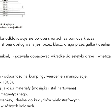
ka odblokowuje się po obu stronach za pomocą klucza.
a strona obsługiwana jest przez klucz, druga przez gałkę (idealn
 nikiel, - pozwala dopasować wkładkę do estetyki drzwi i wnętrza
- odporność na bumping, wiercenie i manipulacje.
N 1303).
 jakości materiały (mosiądz i stal hartowana).
 magnetycznego.
ter-key, idealna do budynków wielostrefowych.
 w różnych kolorach.