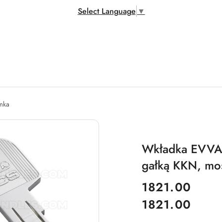
Select Language
▼
amka
Wkładka EVVA 
gałką KKN, mo
cena:
1821.00
1821.00
Cena: