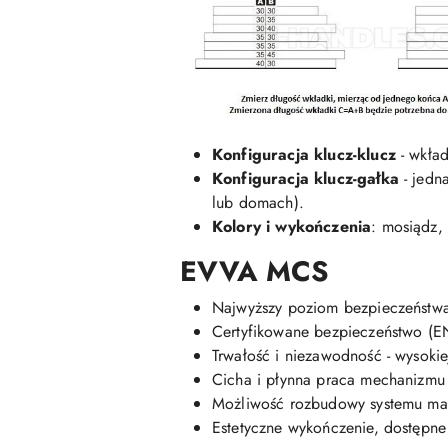
Konfiguracja klucz-klucz
- wkład
Konfiguracja klucz-gałka
- jedn
lub domach).
Kolory i wykończenia
: mosiądz,
EVVA MCS
Najwyższy poziom bezpieczeństwa 
Certyfikowane bezpieczeństwo (E
Trwałość i niezawodność - wysokiej
Cicha i płynna praca mechanizmu
Możliwość rozbudowy systemu mas
Estetyczne wykończenie, dostępne