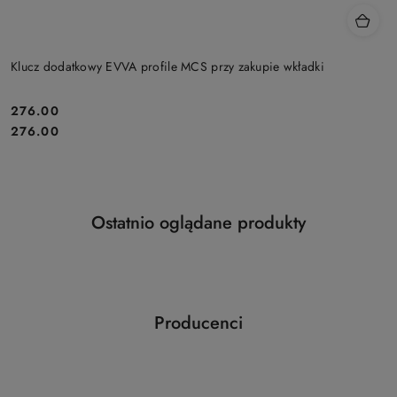
Klucz dodatkowy EVVA profile MCS przy zakupie wkładki
Cena:
276.00
Cena:
276.00
Produkty
Ostatnio oglądane produkty
Pomiń karuzelę produktów
o
statusie:
Producenci
Pomiń karuzelę producentów
ABLOY