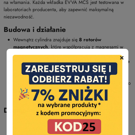
na włamania. Każda wkładka EVVA MCS jest testowana w
laboratoriach producenta, aby zapewnić maksymalną
niezawodność.
Budowa i działanie
Wewnątrz cylindra znajduje się
8 rotorów
magnetycznych
, które współpracują z magnesami w
kluczu.
×
Dodatkowo wkładka posiada
kodowanie mechaniczne
(profil długościowy i dodatkowe zabezpieczenia), co
tworzy potrójną barierę bezpieczeństwa.
Klucz pasuje wyłącznie do odpowiedniej wkładki, a jego
kopiowanie możliwe jest tylko u autoryzowanych
partnerów EVVA.
Dostępne warianty