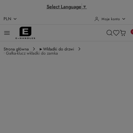
Select Language
▼
PLN
Moje konto
Przejdź do treści głównej
Przejdź do wyszukiwarki
Przejdź do moje konto
Przejdź do menu głównego
Przejdź do opisu produktu
Przejdź do stopki
Strona główna
►Wkładki do drzwi
• Gałka-klucz wkładki do zamka