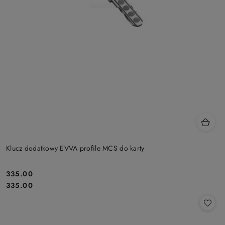
Klucz dodatkowy EVVA profile MCS do karty
Cena:
335.00
Cena:
335.00