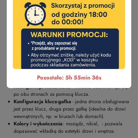
Pozostało: 5h 55min 35s
Konfiguracja klucz-klucz
- wkładka odblokowuje się
po obu stronach za pomocą klucza.
Konfiguracja klucz-gałka
- jedna strona obsługiwana
jest przez klucz, druga przez gałkę (idealna do drzwi
wewnętrznych, np. w biurach lub domach).
Kolory i wykończenia
: mosiądz, nikiel, - pozwala
dopasować wkładkę do estetyki drzwi i wnętrza.