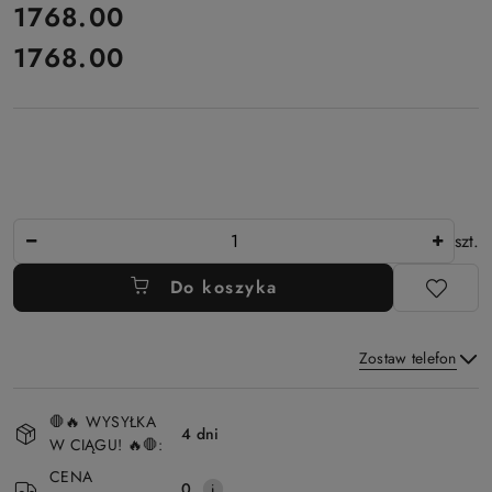
cena:
1768.00
1768.00
Cena:
Ilość
szt.
Do koszyka
Zostaw telefon
Dostępność
🛑🔥 WYSYŁKA
i
4 dni
W CIĄGU! 🔥🛑:
Wyślij
dostawa
CENA
0