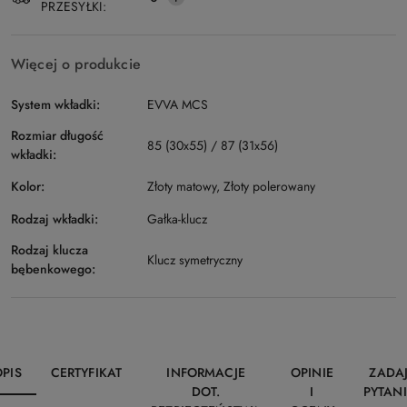
PRZESYŁKI:
Więcej o produkcie
System wkładki:
EVVA MCS
Rozmiar długość
85 (30x55) / 87 (31x56)
wkładki:
Kolor:
Złoty matowy, Złoty polerowany
Rodzaj wkładki:
Gałka-klucz
Rodzaj klucza
Klucz symetryczny
bębenkowego:
OPIS
CERTYFIKAT
INFORMACJE
OPINIE
ZADA
DOT.
I
PYTANI