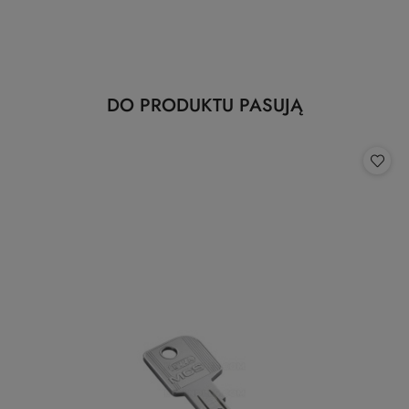
Produkty
DO PRODUKTU PASUJĄ
Pomiń karuzelę produktów
o
statusie: